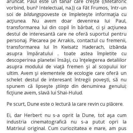
aruncat. Paul este un tânăr care creşte ((Metaforic
vorbind, bun? Intelectual, na.)) ca Făt Frumos, într-un
soi de
bildungs
poveste ce împleteşte informaţia cu
acţiunea. Nu avem doar devenirea lui Paul,
transformarea lui din copil în bărbat, ci şi acţiunea
destul de interesantă care ne oferă suportul pentru
personaj. Plecarea pe Arrakis, contactul cu fremenii,
transformarea lui în Kwisatz Haderach, izbânda
asupra împăratului .. toate astea împletite cu
descoperirea planetei însăşi, cu înţelegerea detaliilor
asupra modului de viaţă fremen şi al scopului lor
ultim. Avem şi elementele de ecologie care oferă un
schelet destul de interesant întregii poveşti, să nu
spunem că lipseşte
ştiinţa
din denumirea genului;
ficţiune avem, slavă lui Shai-Hulud.
Pe scurt, Dune este o lectură la care revin cu plăcere.
Ei, dar Herbert nu s-a oprit la Dune, tot aşa cum
industria cinematografică nu s-a putut opri la
Matrixul original. Cum curiozitatea e mare, am pus