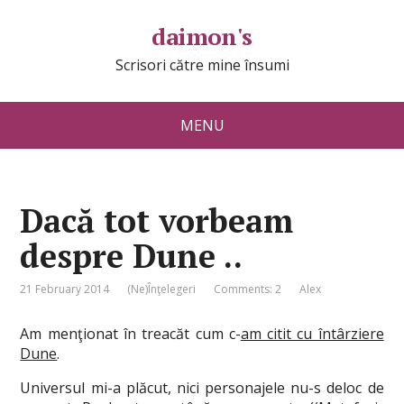
daimon's
Scrisori către mine însumi
MENU
Dacă tot vorbeam
despre Dune ..
21 February 2014
(Ne)Înţelegeri
Comments: 2
Alex
Am menţionat în treacăt cum c-
am citit cu întârziere
Dune
.
Universul mi-a plăcut, nici personajele nu-s deloc de