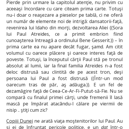
Pierde prin urmare la capitolul atenţie, nu privim cu
aceeaşi încordare cu care citeam prima carte. Totuşi
nu-i doar o reaşezare a pieselor pe tablă, ci ne oferă
un număr de elemente noi de intrigă: dansatorii-faţă,
revenirea lui Idaho din morţi, dezvoltarea Aliei ((Sora
lui Paul Atreides, ce a primit embrion fiind
cunoaşterea întreagă a ordinului Bene Gesserit.)) – în
prima carte ea nu apare decât fugar, şamd. Am citit
volumul cu oarece plăcere şi oarece interes faţă de
poveste. Totuşi, la începutul cărţii Paul stă pe tronul
absolut al lumii, iar la final familia Atreides n-a fost
deloc distrusă sau clintită de pe acest tron, deşi
persoana lui Paul a fost distrusă ((Într-un mod
oarecum tras de păr, aş adăuga.)). E un fel de
dezamăgire faţă de Ceea-Ce-Ar-Fi-Putut-să-Fie. Nu se
compară cu finalul primei cărţi, unde fremenii îl lasă
mască pe împărat atacându-l călare pe viermii de
nisip .. ştiţi cum zic?
Copiii Dunei
ne arată viaţa moştenitorilor lui Paul. Au
şi ei de înfruntat pericole politice, e un
dat
într-o