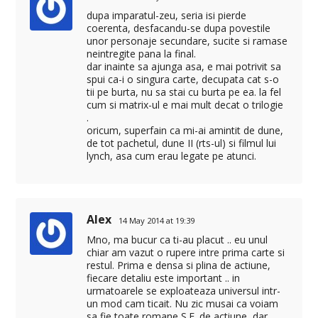
dupa imparatul-zeu, seria isi pierde
coerenta, desfacandu-se dupa povestile
unor personaje secundare, sucite si ramase
neintregite pana la final.
dar inainte sa ajunga asa, e mai potrivit sa
spui ca-i o singura carte, decupata cat s-o
tii pe burta, nu sa stai cu burta pe ea. la fel
cum si matrix-ul e mai mult decat o trilogie
.
oricum, superfain ca mi-ai amintit de dune,
de tot pachetul, dune II (rts-ul) si filmul lui
lynch, asa cum erau legate pe atunci.
Alex
14 May 2014 at 19:39
Mno, ma bucur ca ti-au placut .. eu unul
chiar am vazut o rupere intre prima carte si
restul. Prima e densa si plina de actiune,
fiecare detaliu este important .. in
urmatoarele se exploateaza universul intr-
un mod cam ticait. Nu zic musai ca voiam
sa fie toate romane S.F. de actiune, dar