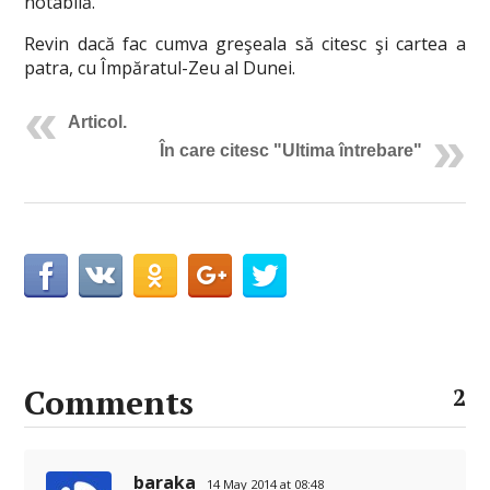
notabilă.
Revin dacă fac cumva greşeala să citesc şi cartea a
patra, cu Împăratul-Zeu al Dunei.
Articol.
În care citesc "Ultima întrebare"
Comments
2
baraka
14 May 2014 at 08:48