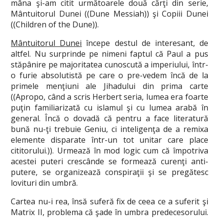
mâna şi-am citit următoarele două cărţi din serie,
Mântuitorul Dunei ((Dune Messiah)) şi Copiii Dunei
((Children of the Dune)).
Mântuitorul Dunei
începe destul de interesant, de
altfel. Nu surprinde pe nimeni faptul că Paul a pus
stăpânire pe majoritatea cunoscută a imperiului, într-
o furie absolutistă pe care o pre-vedem încă de la
primele menţiuni ale Jihadului din prima carte
((Apropo, când a scris Herbert seria, lumea era foarte
puţin familiarizată cu islamul şi cu lumea arabă în
general. Încă o dovadă că pentru a face literatură
bună nu-ţi trebuie Geniu, ci inteligenţa de a remixa
elemente disparate într-un tot unitar care place
cititorului.)). Urmează în mod logic cum că împotriva
acestei puteri crescânde se formează curenţi anti-
putere, se organizează conspiraţii şi se pregătesc
lovituri din umbră.
Cartea nu-i rea, însă suferă fix de ceea ce a suferit şi
Matrix II, problema că şade în umbra predecesorului.