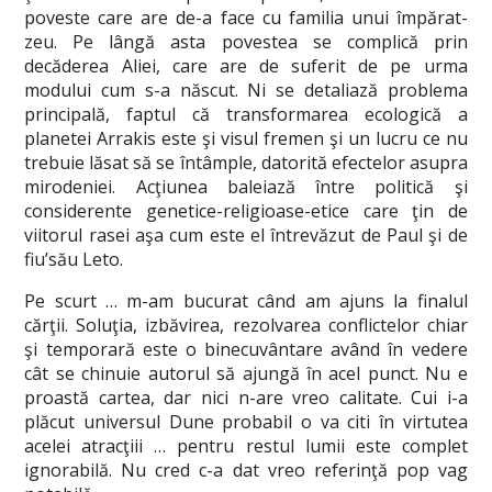
poveste care are de-a face cu familia unui împărat-
zeu. Pe lângă asta povestea se complică prin
decăderea Aliei, care are de suferit de pe urma
modului cum s-a născut. Ni se detaliază problema
principală, faptul că transformarea ecologică a
planetei Arrakis este şi visul fremen şi un lucru ce nu
trebuie lăsat să se întâmple, datorită efectelor asupra
mirodeniei. Acţiunea baleiază între politică şi
considerente genetice-religioase-etice care ţin de
viitorul rasei aşa cum este el întrevăzut de Paul şi de
fiu’său Leto.
Pe scurt … m-am bucurat când am ajuns la finalul
cărţii. Soluţia, izbăvirea, rezolvarea conflictelor chiar
şi temporară este o binecuvântare având în vedere
cât se chinuie autorul să ajungă în acel punct. Nu e
proastă cartea, dar nici n-are vreo calitate. Cui i-a
plăcut universul Dune probabil o va citi în virtutea
acelei atracţiii … pentru restul lumii este complet
ignorabilă. Nu cred c-a dat vreo referinţă pop vag