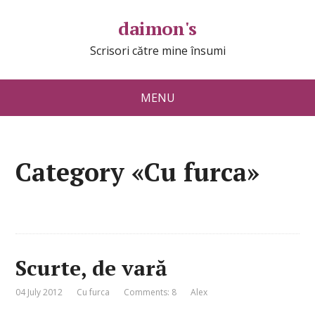
daimon's
Scrisori către mine însumi
MENU
Category «Cu furca»
Scurte, de vară
04 July 2012
Cu furca
Comments: 8
Alex