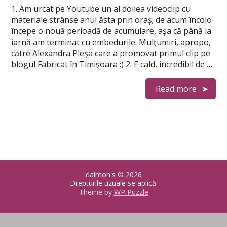
1. Am urcat pe Youtube un al doilea videoclip cu
materiale strânse anul ăsta prin oraş; de acum încolo
începe o nouă perioadă de acumulare, aşa că până la
iarnă am terminat cu embedurile. Mulţumiri, apropo,
către Alexandra Pleşa care a promovat primul clip pe
blogul Fabricat în Timişoara :) 2. E cald, incredibil de …
Read more
daimon's
© 2026
Drepturile uzuale se aplică.
Theme by
WP Puzzle