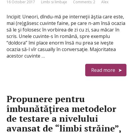
16 October 2017
Limbi si limbaje
Comments: 2
Alex
Incipit: Uneori, dîndu-mă pe interneţii ăştia care este,
mai (re)găsesc cuvinte faine, pe care n-am însă ocazia
să le şi folosesc în vorbirea de zi cu zi, sau măcar în
scris. Unele cuvinte-s în română, spre exemplu
“doldora” îmi place enorm însă nu prea se iveşte
ocazia să-l vîr casually în conversaţie. Majoritatea
acestor cuvinte …
Read more
Propunere pentru
îmbunătăţirea metodelor
de testare a nivelului
avansat de “limbi străine”,