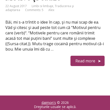
22 August 2017
Limbi si limbaje
,
Traducerea şi
adaptarea
Comments: 5
Alex
Băi, mi s-a trîntit o idee în cap, şi nu mai scap de ea.
Văd şi citesc şi aud peste tot cum că “Motivul pentru
care (verb)“. “Motivele pentru care românii trimit
acasă tot mai puțini bani” sunt multe şi complexe
((Sursa citat.)). Mutu trage cocaină pentru motivul că-i
bou. Mie unuia îmi dă cu …
Read more
daimon's
© 2026
Drepturile uzuale se aplică.