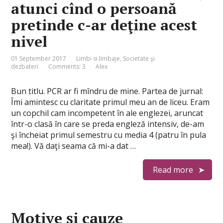
atunci cînd o persoană
pretinde c-ar deţine acest
nivel
01 September 2017
Limbi si limbaje
,
Societate şi
dezbateri
Comments: 3
Alex
Bun titlu. PCR ar fi mîndru de mine. Partea de jurnal:
Îmi amintesc cu claritate primul meu an de liceu. Eram
un copchil cam incompetent în ale englezei, aruncat
într-o clasă în care se preda engleză intensiv, de-am
şi încheiat primul semestru cu media 4 (patru în pula
mea!). Vă daţi seama că mi-a dat …
Read more
Motive şi cauze