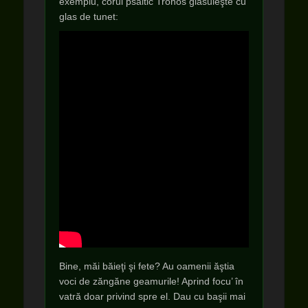
exemplu, corul psaltic Tronos glăsuieşte cu
glas de tunet:
Bine, măi băieţi şi fete? Au oamenii ăştia
voci de zăngăne geamurile! Aprind focu’ în
vatră doar privind spre el. Dau cu başii mai