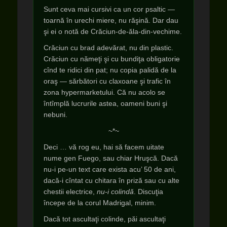
Sunt ceva mai cursivi ca un cor psaltic —
toarnă în urechi miere, nu răşină. Dar dau
şi ei o notă de Crăciun-de-ăla-din-vechime.
Crăciun cu brad adevărat, nu din plastic.
Crăciun cu nămeţi şi cu bundiţa obligatorie
cînd te ridici din pat; nu copia palidă de la
oraş — sărbători cu claxoane şi trafic în
zona hypermarketului. Că nu acolo se
întîmplă lucrurile astea, oameni buni şi
nebuni.
~*~
Deci … vă rog eu, hai să facem uitate
nume gen Fuego, sau chiar Hruşcă. Dacă
nu-i pe-un text care exista acu’ 50 de ani,
dacă-i cîntat cu chitara în priză sau cu alte
chestii electrice,
nu-i colindă
. Discuţia
începe de la corul Madrigal, minim.
Dacă tot ascultaţi colinde, păi ascultaţi