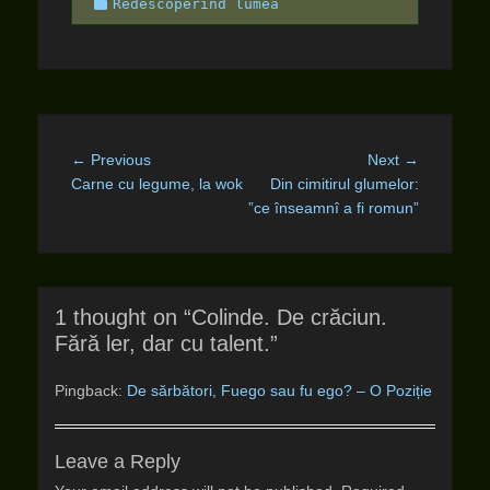
Categories
Redescoperind lumea
Post
Previous
Next
← Previous
Next →
navigation
post:
post:
Carne cu legume, la wok
Din cimitirul glumelor:
”ce înseamnî a fi romun”
1 thought on “Colinde. De crăciun.
Fără ler, dar cu talent.”
Pingback:
De sărbători, Fuego sau fu ego? – O Poziție
Leave a Reply