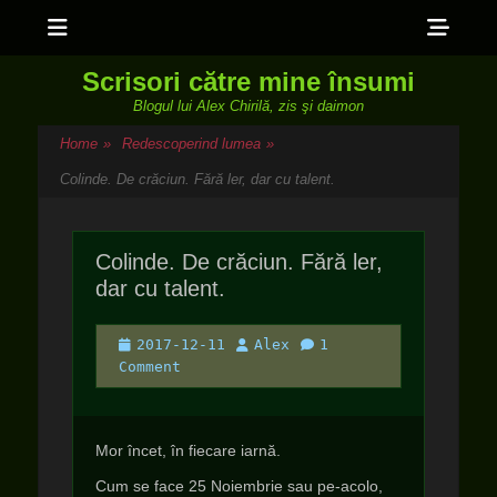
Menu
Sho
Head
Scrisori către mine însumi
Side
Blogul lui Alex Chirilă, zis şi daimon
Cont
Home
»
Redescoperind lumea
»
Colinde. De crăciun. Fără ler, dar cu talent.
Colinde. De crăciun. Fără ler,
dar cu talent.
Posted
Author
2017-12-11
Alex
1
on
Comment
Mor încet, în fiecare iarnă.
Cum se face 25 Noiembrie sau pe-acolo,