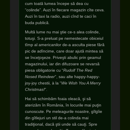
cum toată lumea începe să dea cu
“colinde”. Auzi în fiecare magazin cîte ceva.
Auzi în taxi la radio, auzi cînd te caci în
buda publică.
Multă lume nu mai ştie ce-s alea colinde,
totuşi. S-a preluat pe nemestecate obiceiul
tîmp al americanilor de-a asculta piese fără
pic de adîncime, care doar ajută mintea să
se înceţoşeze. Priveşti abulic prin geamul
magazinului, iar din difuzoare se revarsă
piesa obligatorie cu “
Rudolf The Red
Nosed Reindeer
“, sau alte happy-happy-
joy-joy chestii, à la “
We Wish You A Merry
Christmas!
“.
Hai să schimbăm foaia oleacă, şi să
aterizăm în România, în locurile mai puţin
cunoscute. Pe meleagurile noastre, gîlgîie
din gîtlejuri un stil de-a colinda mai
tradiţional, dacă ştii unde să cauţi. Spre