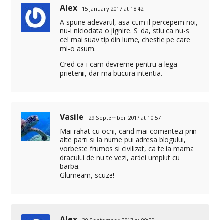
Alex
15 January 2017 at 18:42
A spune adevarul, asa cum il percepem noi,
nu-i niciodata o jignire. Si da, stiu ca nu-s
cel mai suav tip din lume, chestie pe care
mi-o asum.
Cred ca-i cam devreme pentru a lega
prietenii, dar ma bucura intentia.
Vasile
29 September 2017 at 10:57
Mai rahat cu ochi, cand mai comentezi prin
alte parti si la nume pui adresa blogului,
vorbeste frumos si civilizat, ca te ia mama
dracului de nu te vezi, ardei umplut cu
barba.
Glumeam, scuze!
Alex
30 September 2017 at 00:29