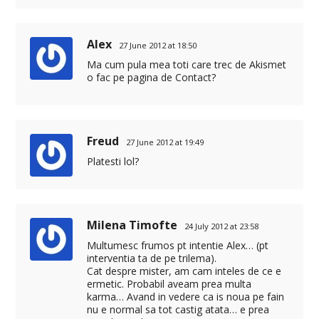
Alex
27 June 2012 at 18:50
Ma cum pula mea toti care trec de Akismet
o fac pe pagina de Contact?
Freud
27 June 2012 at 19:49
Platesti lol?
Milena Timofte
24 July 2012 at 23:58
Multumesc frumos pt intentie Alex… (pt
interventia ta de pe trilema).
Cat despre mister, am cam inteles de ce e
ermetic. Probabil aveam prea multa
karma… Avand in vedere ca is noua pe fain
nu e normal sa tot castig atata… e prea