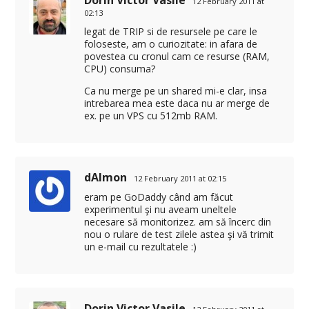
12 February 2011 at
02:13
legat de TRIP si de resursele pe care le
foloseste, am o curiozitate: in afara de
povestea cu cronul cam ce resurse (RAM,
CPU) consuma?
Ca nu merge pe un shared mi-e clar, insa
intrebarea mea este daca nu ar merge de
ex. pe un VPS cu 512mb RAM.
dAImon
12 February 2011 at 02:15
eram pe GoDaddy când am făcut
experimentul şi nu aveam uneltele
necesare să monitorizez. am să încerc din
nou o rulare de test zilele astea şi vă trimit
un e-mail cu rezultatele :)
Dorin Victor Vasile