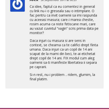
Ca idee, faptul ca eu comentez in general
cu link nu-i o greseala sau o intimplare. O
fac pentru ca invit oamenii sa imi raspunda
cu aceeasi masura; care-i marea chestie,
rosim acuma ca niste fetiscane mari, care
au vazut cuvintul “vagin” scris prima data pe
monitor?
Daca injuri cu masura si are sens in
context, se cheama ca te califici drept fiinta
umana. Daca injuri ca un copil de 14 ani
scapat de la mami din beci, te-ai etichetat
drept copil de 14 ani. FIX modul cum aleg
oamenii sa-ti manifeste libertatea ii separa
pe caprarii.
Si-n rest, nu-i problem .. ridem, glumim, la
final platim.