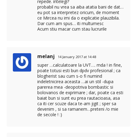
repede. intelegi?
probabil nu vrea sa aiba atatia bani de dat…
eu pot sa interpretez oricum, de moment
ce Mircea nu imi da o explicatie plauzibila.
Dar cum am spus… iti multumesc
Acum stiu macar cum stau lucrurile
melanj
14 January 2017 at 14:48
super …calculatoare la UVT…. mda ! in fine,
poate totusi esti bun dpdv profesional ; ca
blogherist sau cum s-o fi numind
indeletnicirea aceasta …ai un stil -dupa
parerea mea -deopotriva bombastic si
bolovanos de exprimare ; dar, poate ca esti
baiat bun si sunt eu prea rautacioasa, asa
ca iti cer scuze daca te-am jigit ; sper sa
devenim , si sa ramanem…preteni /o mie
de secole ! :)