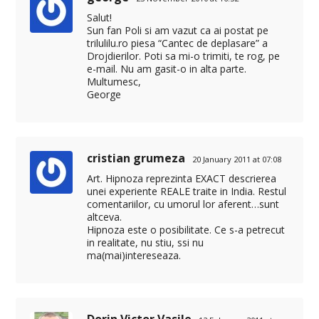
Salut!
Sun fan Poli si am vazut ca ai postat pe
trilulilu.ro piesa “Cantec de deplasare” a
Drojdierilor. Poti sa mi-o trimiti, te rog, pe
e-mail. Nu am gasit-o in alta parte.
Multumesc,
George
cristian grumeza
20 January 2011 at 07:08
Art. Hipnoza reprezinta EXACT descrierea
unei experiente REALE traite in India. Restul
comentariilor, cu umorul lor aferent…sunt
altceva.
Hipnoza este o posibilitate. Ce s-a petrecut
in realitate, nu stiu, ssi nu
ma(mai)intereseaza.
Dorin Victor Vasile