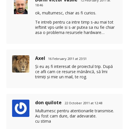
12 February 2011 at
18:46
ok, multumesc, chiar as fi curios.
Te intreb pentru ca intre timp s-au mai tot
ieftinit vps-urile si s-ar putea sa nu fie chiar
asa o problema resursele hardware…
Axel
16 February 2011 at 23:51
Și eu aș fi interesat de proiectul trip. După
ce afli cam ce resurse mănâncă, să îmi
trimiți și mie un mail, te rog.
don quilote
22 October 2011 at 12:48
Multumesc pentru atentionarile transmise.
Au fost cam dure, dar adevarate.
cu stima