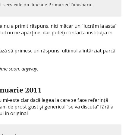
 serviciile on-line ale Primariei Timisoara.
a nu a primit răspuns, nici măcar un “lucrăm la asta”
ul nu ne aparţine, dar puteţi contacta instituţia în
ză să primesc un răspuns, ultimul a întârziat parcă
ytime soon, anyway.
anuarie 2011
 mi-este clar dacă legea la care se face referinţă
Cam de prost gust şi genericul “se va discuta” fără a
l în original: