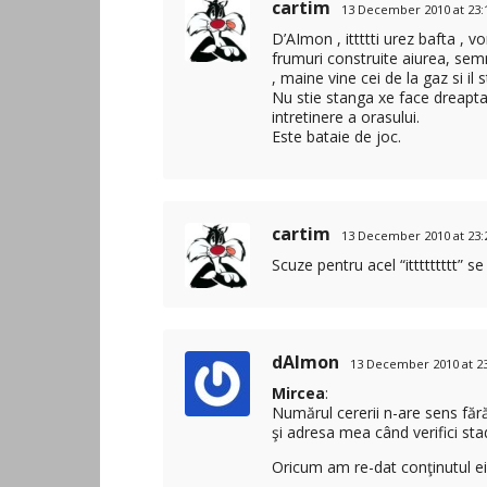
cartim
13 December 2010 at 23:
D’AImon , ittttti urez bafta , v
frumuri construite aiurea, semn
, maine vine cei de la gaz si il
Nu stie stanga xe face dreapta
intretinere a orasului.
Este bataie de joc.
cartim
13 December 2010 at 23:
Scuze pentru acel “ittttttttt” se
dAImon
13 December 2010 at 23
Mircea
:
Numărul cererii n-are sens fără
şi adresa mea când verifici stad
Oricum am re-dat conţinutul ei 