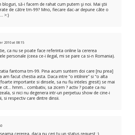
 bloguri, să-i facem de rahat cum putem şi noi. Mai ştii
ărate de către tm-99? Mno, fiecare dac-ar depune câte o
… >:)
 2010 at 08:15
tie, ca nu se poate face referinta online la cererea
ele personale (ceea ce-i ilegal, mi se pare ca si-n Romania).
zatia fantoma tm-99. Pina acum suntem doi care [nu prea]
 am facut chestia asta. Daca intre “o intilnire” si “o alta
e (foarte importante si dinsele, sa nu fiu inteles gresit) se mai
 de cit… hmm… combativ, sa zicem ? activ ? poate ca nu
zeala, si nici nu degenera intr-un perpetuu show de cine-i
i, si respectiv care dintre dinsii.
50
 seama cererea, daca nu ceri tu un status request :)