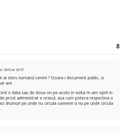
8
 2010 at 20:57
 ai sters numarul cererii ? Doara-i document public, si
ar are.
cind o data sau de doua ori pe-acolo in vizita m-am oprit in
de prost administrat e orasul, asa cum poteca respectiva o
aci drumuri pe unde nu circula oamenii si nu pe unde circula
…