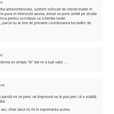
18
orba antevorbitorului, suntem sufocati de chestii inutile m
e puse in intersectii aiurea, astazi se pune asfalt pe strada
 strica pentru ca trebuie sa schimbe tevile.
, parca nu ar tine de primarie coordonarea lucrarillor de
20
 dorea un simplu “iti” dar m-a luat valul ….
:48
 parolă mi se pare, iar împreună nu le pun pen’ că e vizibilă
iul.
aici, chiar dacă nu fix în exprimarea aceea.