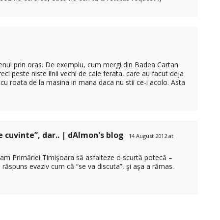
enul prin oras. De exemplu, cum mergi din Badea Cartan
i peste niste linii vechi de cale ferata, care au facut deja
i cu roata de la masina in mana daca nu stii ce-i acolo. Asta
 cuvinte”, dar.. | dAImon's blog
14 August 2012 at
eam Primăriei Timişoara să asfalteze o scurtă potecă –
n răspuns evaziv cum că “se va discuta”, şi aşa a rămas.