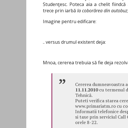
Studenţesc. Poteca aia a chelit fiindc
trece prin iarbă
la coborârea din autobuz
Imagine pentru edificare:
.. versus drumul existent deja:
Mnoa, cererea trebuia să fie deja rezolv
Cererea dumneavoastra a 
11.11.2010
cu termenul d
Tehnică.
Puteti verifica starea cer
www.primariatm.ro cu codu
Informatii telefonice desp
si taxe prin serviciul Call
orele 8-22.