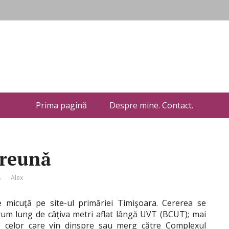
Prima pagină
Despre mine. Contact.
reună
8
Alex
icuţă pe site-ul primăriei Timişoara. Cererea se
drum lung de câţiva metri aflat lângă UVT (BCUT); mai
e celor care vin dinspre sau merg către Complexul