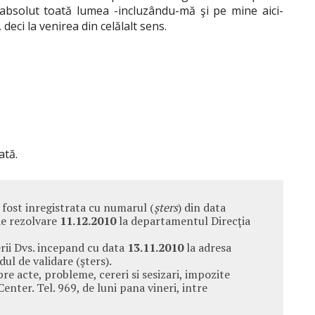
ă absolut toată lumea -incluzându-mă şi pe mine aici-
, deci la venirea din celălalt sens.
ată.
fost inregistrata cu numarul (
şters
) din data
e rezolvare
11.12.2010
la departamentul Direcţia
erii Dvs. incepand cu data
13.11.2010
la adresa
l de validare (şters).
re acte, probleme, cereri si sesizari, impozite
 Center. Tel. 969, de luni pana vineri, intre