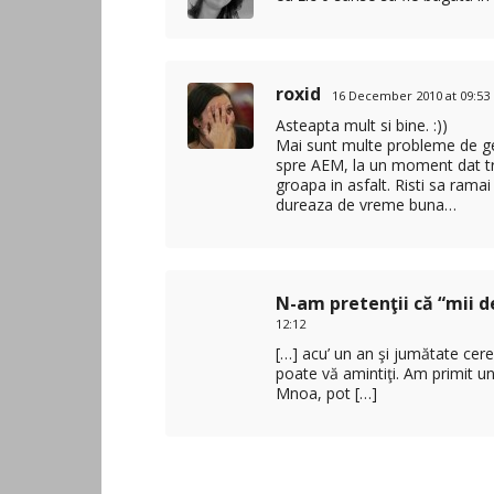
roxid
16 December 2010 at 09:53
Asteapta mult si bine. :))
Mai sunt multe probleme de g
spre AEM, la un moment dat trec
groapa in asfalt. Risti sa rama
dureaza de vreme buna…
N-am pretenţii că “mii de
12:12
[…] acu’ un an şi jumătate cer
poate vă amintiţi. Am primit u
Mnoa, pot […]