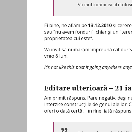
Va multumim ca ati folosit
Ei bine, ne aflăm pe
13.12.2010
şi cerere
sau “nu avem fonduri”, chiar şi un “teren
proprietatea cui este”.
Vă invit să numărăm împreună cât durea
vreo 6 luni.
It’s not like this post it going anywhere an
Editare ulterioară – 21 i
Am primit răspuns. Pare negativ, deşi nu
interzice construcţiile de genul aleilor. 
oferi o dată certă … în fine, iată răspunsu