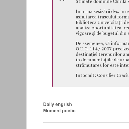
Stimate domnule Chirilă 
În urma sesizării dvs. în
asfaltarea traseului forma
Biblioteca Universităţii d
analiza oportunitatea reali
vigoare şi de bugetul din 
De asemenea, vă informăm
O.U.G. 114 / 2007 precize
destinaţiei terenurilor am
în documentaţiile de urba
strămutarea lor este inter
Intocmit: Consilier Craci
Daily engrish
Moment poetic