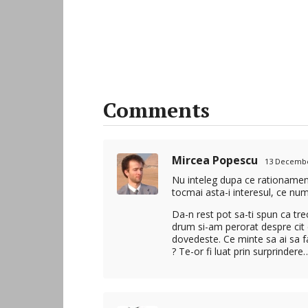
Comments
Mircea Popescu
13 December
Nu inteleg dupa ce rationament
tocmai asta-i interesul, ce num
Da-n rest pot sa-ti spun ca tre
drum si-am perorat despre cit 
dovedeste. Ce minte sa ai sa f
? Te-or fi luat prin surprindere