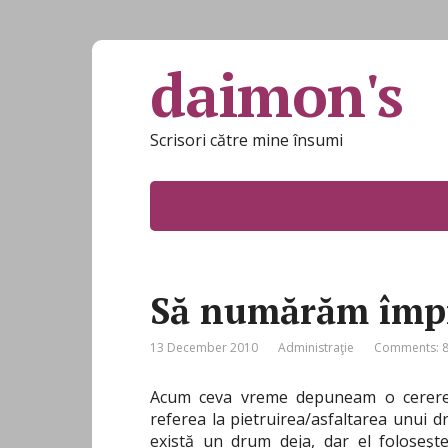
daimon's
Scrisori către mine însumi
Să numărăm împ
13 December 2010
Administraţie
Comments: 
Acum ceva vreme depuneam o cerere m
referea la pietruirea/asfaltarea unui 
există un drum deja, dar el foloseşt