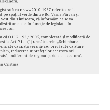
Alexandru,
registrată cu nr. ww2010-1967 referitoare la
t pe spaţiul verde dintre Bd. Vasile Pârvan şi
e Vest din Timişoara, vă informăm că se va
zării unei alei în funcţie de legislaţia în
acest an.
 că O.U.G. 195 / 2005, completată şi modificată de
ază la Art. 71. – (1) următoarele: „Schimbarea
enajate ca spaţii verzi şi/sau prevăzute ca atare
nism, reducerea suprafeţelor acestora ori
zisă, indiferent de regimul juridic al acestora”.
un Cristina