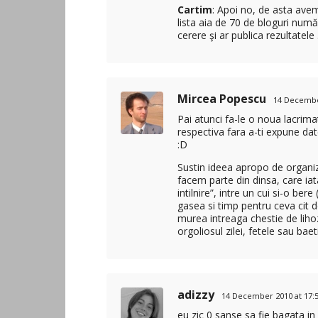
Cartim
: Apoi no, de asta avem
lista aia de 70 de bloguri num
cerere şi ar publica rezultatele 
Mircea Popescu
14 December
Pai atunci fa-le o noua lacrima
respectiva fara a-ti expune dat
:D
Sustin ideea apropo de organi
facem parte din dinsa, care iata
intilnire”, intre un cui si-o ber
gasea si timp pentru ceva cit
murea intreaga chestie de liho
orgoliosul zilei, fetele sau baeti
adizzy
14 December 2010 at 17:
eu zic 0 sanse sa fie bagata in