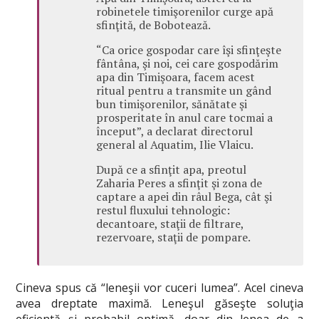
robinetele timişorenilor curge apă
sfinţită, de Bobotează.
“Ca orice gospodar care îşi sfinţeşte
fântâna, şi noi, cei care gospodărim
apa din Timişoara, facem acest
ritual pentru a transmite un gând
bun timişorenilor, sănătate şi
prosperitate în anul care tocmai a
început”, a declarat directorul
general al Aquatim, Ilie Vlaicu.
După ce a sfinţit apa, preotul
Zaharia Peres a sfinţit şi zona de
captare a apei din râul Bega, cât şi
restul fluxului tehnologic:
decantoare, staţii de filtrare,
rezervoare, staţii de pompare.
Cineva spus că “leneşii vor cuceri lumea”. Acel cineva
avea dreptate maximă. Leneşul găseşte soluţia