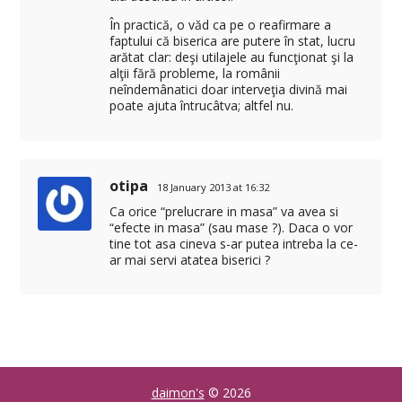
În practică, o văd ca pe o reafirmare a
faptului că biserica are putere în stat, lucru
arătat clar: deşi utilajele au funcţionat şi la
alţii fără probleme, la românii
neîndemânatici doar interveţia divină mai
poate ajuta întrucâtva; altfel nu.
otipa
18 January 2013 at 16:32
Ca orice “prelucrare in masa” va avea si
“efecte in masa” (sau mase ?). Daca o vor
tine tot asa cineva s-ar putea intreba la ce-
ar mai servi atatea biserici ?
daimon's
© 2026