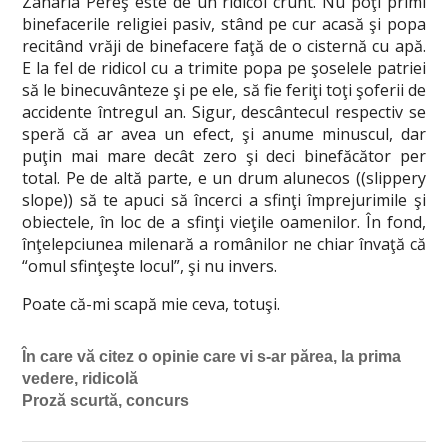
Zaharia Pereş este de un ridicol crunt. Nu poţi primi
binefacerile religiei pasiv, stând pe cur acasă şi popa
recitând vrăji de binefacere faţă de o cisternă cu apă.
E la fel de ridicol cu a trimite popa pe şoselele patriei
să le binecuvânteze şi pe ele, să fie feriţi toţi şoferii de
accidente întregul an. Sigur, descântecul respectiv se
speră că ar avea un efect, şi anume minuscul, dar
puţin mai mare decât zero şi deci binefăcător per
total. Pe de altă parte, e un drum alunecos ((slippery
slope)) să te apuci să încerci a sfinţi împrejurimile şi
obiectele, în loc de a sfinţi vieţile oamenilor. În fond,
înţelepciunea milenară a românilor ne chiar învaţă că
“omul sfinţeşte locul”, şi nu invers.
Poate că-mi scapă mie ceva, totuşi.
În care vă citez o opinie care vi s-ar părea, la prima
vedere, ridicolă
Proză scurtă, concurs