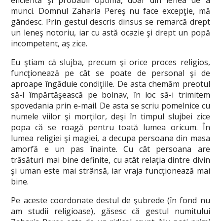
eficientă şi probabil optimă, doar din lenea de a
munci. Domnul Zaharia Pereş nu face excepţie, mă
gândesc. Prin gestul descris dinsus se remarcă drept
un leneş notoriu, iar cu astă ocazie şi drept un popă
incompetent, aş zice.
Eu ştiam că slujba, precum şi orice proces religios,
funcţionează pe cât se poate de personal şi de
aproape îngăduie condiţiile. De asta chemăm preotul
să-l împărtăşească pe bolnav, în loc să-i trimitem
spovedania prin e-mail. De asta se scriu pomelnice cu
numele viilor şi morţilor, deşi în timpul slujbei zice
popa că se roagă pentru toată lumea oricum. În
lumea religiei şi magiei, a decupa persoana din masa
amorfă e un pas înainte. Cu cât persoana are
trăsături mai bine definite, cu atât relaţia dintre divin
şi uman este mai strânsă, iar vraja funcţionează mai
bine.
Pe aceste coordonate destul de şubrede (în fond nu
am studii religioase), găsesc că gestul numitului