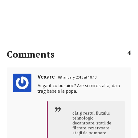
Comments
4
Vexare
08 January 2013 at 18:13
Ai gatit cu busuioc? Are si miros alfa, daia
trag babele la popa.
cât şi restul fluxului
tehnologic:
decantoare, staţii de
filtrare, rezervoare,
staţii de pompare.