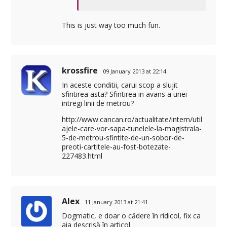
This is just way too much fun.
krossfire
09 January 2013 at 22:14
In aceste conditii, carui scop a slujit
sfintirea asta? Sfintirea in avans a unei
intregi linii de metrou?
http://www.cancan.ro/actualitate/intern/util
ajele-care-vor-sapa-tunelele-la-magistrala-
5-de-metrou-sfintite-de-un-sobor-de-
preoti-cartitele-au-fost-botezate-
227483.html
Alex
11 January 2013 at 21:41
Dogmatic, e doar o cădere în ridicol, fix ca
aia descrisă în articol.