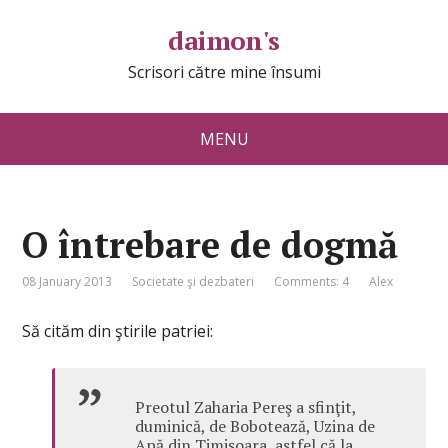
daimon's
Scrisori către mine însumi
MENU
O întrebare de dogmă
08 January 2013
Societate şi dezbateri
Comments: 4
Alex
Să cităm din ştirile patriei:
Preotul Zaharia Pereş a sfinţit,
duminică, de Bobotează, Uzina de
Apă din Timişoara, astfel că la