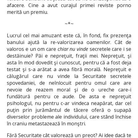
afacere. Cine a avut curajul primei reviste porno
merită un premiu.
~*~
Lucrul cel mai amuzant este că, în fond, fix prezenţa
banului ajută la re-valorizarea oamenilor. Cât de
valoros e un om care
chiar nu vinde
secretele care i se
destăinuie? Păi e nepreţuit, fraţii mei. Nepreţuit, şi
asta în mod dovedit şi cunoscut, pentru că a fost deja
testat şi s-a arătat a avea fibră morală. Nepreţuit e
călugărul care nu vinde la Securitate secretele
spovedaniei, de neînlocuit pentru omul care are
nevoie de reazem moral şi de o ureche care-i
fundătură pentru ce aude. De asta e nepreţuit
psihologul, nu pentru c-ar vindeca neapărat, dar cel
puţin prin jurământul de tăcere oferă o supapă
diverselor probleme ale individului, care stând închise
în craniu metastazează în monştri.
Fără Securitate cât valorează un preot? Ai idee dacă te