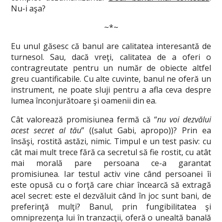
Nu-i aşa?
~*~
Eu unul găsesc că banul are calitatea interesantă de
turnesol. Sau, dacă vreţi, calitatea de a oferi o
contragreutate pentru un număr de obiecte altfel
greu cuantificabile. Cu alte cuvinte, banul ne oferă un
instrument, ne poate sluji pentru a afla ceva despre
lumea înconjurătoare şi oamenii din ea.
Cât valorează promisiunea fermă că “
nu voi dezvălui
acest secret al tău
” ((salut Gabi, apropo))? Prin ea
însăşi, rostită astăzi, nimic. Timpul e un test pasiv: cu
cât mai mult trece fără ca secretul să fie rostit, cu atât
mai morală pare persoana ce-a garantat
promisiunea. Iar testul activ vine când persoanei îi
este opusă cu o forţă care chiar încearcă să extragă
acel secret: este el dezvăluit când în joc sunt bani, de
preferinţă mulţi? Banul, prin fungibilitatea şi
omniprezenţa lui în tranzacţii, oferă o unealtă banală