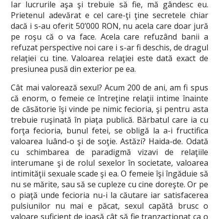
Iar lucrurile aşa şi trebuie să fie, mă gândesc eu.
Prietenul adevărat e cel care-ţi ţine secretele chiar
dacă i s-au oferit 50’000 RON, nu acela care doar jură
pe roşu că o va face. Acela care refuzând banii a
refuzat perspective noi care i s-ar fi deschis, de dragul
relaţiei cu tine. Valoarea relaţiei este dată exact de
presiunea pusă din exterior pe ea.
Cât mai valorează sexul? Acum 200 de ani, am fi spus
că enorm, o femeie ce întreţine relaţii intime înainte
de căsătorie îşi vinde pe nimic fecioria, şi pentru asta
trebuie ruşinată în piaţa publică. Bărbatul care ia cu
forţa fecioria, bunul fetei, se obligă la a-i fructifica
valoarea luând-o şi de soţie. Astăzi? Haida-de. Odată
cu schimbarea de paradigmă vizavi de relaţiile
interumane şi de rolul sexelor în societate, valoarea
intimităţii sexuale scade şi ea. O femeie îşi îngăduie să
nu se mărite, sau să se cupleze cu cine doreşte. Or pe
o piaţă unde fecioria nu-i la căutare iar satisfacerea
pulsiunilor nu mai e păcat, sexul capătă brusc o
valoare suficient de joasă cât să fie tranzacţionat ca o