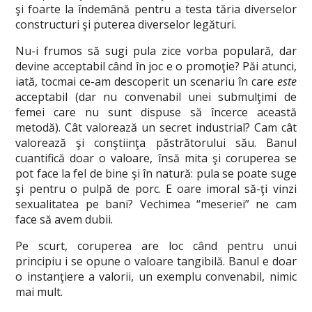
şi foarte la îndemână pentru a testa tăria diverselor
constructuri şi puterea diverselor legături.
Nu-i frumos să sugi pula zice vorba populară, dar
devine acceptabil când în joc e o promoţie? Păi atunci,
iată, tocmai ce-am descoperit un scenariu în care
este
acceptabil (dar nu convenabil unei submulţimi de
femei care nu sunt dispuse să încerce această
metodă). Cât valorează un secret industrial? Cam cât
valorează şi conştiinţa păstrătorului său. Banul
cuantifică doar o valoare, însă mita şi coruperea se
pot face la fel de bine şi în natură: pula se poate suge
şi pentru o pulpă de porc. E oare imoral să-ţi vinzi
sexualitatea pe bani? Vechimea “meseriei” ne cam
face să avem dubii.
Pe scurt, coruperea are loc când pentru unui
principiu i se opune o valoare tangibilă. Banul e doar
o instanţiere a valorii, un exemplu convenabil, nimic
mai mult.