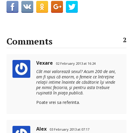
Comments
2
Vexare
02 February 2013 at 16:24
Cât mai valorează sexul? Acum 200 de ani,
am fi spus că enorm, o femeie ce întreţine
relaţii intime înainte de căsătorie îşi vinde
pe nimic fecioria, şi pentru asta trebuie
ruşinată în piaţa publică.
Poate vrei sa referinta.
Alex
03 February 2013 at 07:17