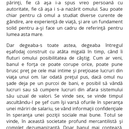
părinţi, fie că aşa i-a spus vreo persoană cu
autoritate, fie că aşa i s-a nazărit omului. Sau poate
chiar pentru că omul a studiat diverse curente de
gândire, are experienţă de viaţă, şi are un fundament
solid pentru a-şi face un cadru de referinţă pentru
lumea asta mare.
Dar degeaba-s toate astea, degeaba întregul
eşafodaj construit cu atâta migală în timp, când îi
fluturi omului posibilitatea de câştig. Cum ar veni,
banul e forţa ce poate corupe orice, poate pune
brusc preţ pe cele mai intime şi preţioase lucruri din
viaţa unui om. Iar odată preţul pus, dacă omul nu
şade deja pe un purcoi de bani, e posibil să vândă
lucruri sau să cumpere lucruri din afara sistemului
său uzual de valori. Se vinde sex, se vinde timpul
ascultându-l pe şef cum îşi varsă ofurile în speranţa
unei măriri de salariu, se vând informaţii confidenţiale
în speranţa unei poziţii sociale mai bune. Totul se
vinde, în această societate profund mercantilistă şi
complet dezumanizantă.
Doar banul mai contează
.