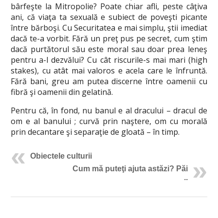
bârfeşte la Mitropolie? Poate chiar afli, peste câţiva
ani, că viaţa ta sexuală e subiect de poveşti picante
între bărboşi. Cu Securitatea e mai simplu, ştii imediat
dacă te-a vorbit. Fără un preţ pus pe secret, cum ştim
dacă purtătorul său este moral sau doar prea leneş
pentru a-l dezvălui? Cu cât riscurile-s mai mari (high
stakes), cu atât mai valoros e acela care le înfruntă.
Fără bani, greu am putea discerne între oamenii cu
fibră şi oamenii din gelatină.
Pentru că, în fond, nu banul e al dracului – dracul de
om e al banului ; curvă prin naştere, om cu morală
prin decantare şi separaţie de gloată – în timp.
Obiectele culturii
Cum mă puteţi ajuta astăzi? Păi
..