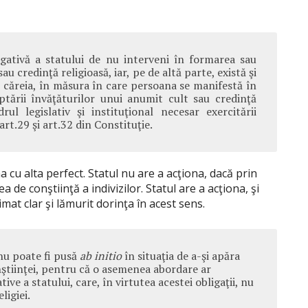
egativă a statului de nu interveni în formarea sau
u credinţă religioasă, iar, pe de altă parte, există şi
it căreia, în măsura în care persoana se manifestă în
eptării învăţăturilor unui anumit cult sau credinţă
rul legislativ şi instituţional necesar exercitării
rt.29 şi art.32 din Constituţie.
 cu alta perfect. Statul nu are a acţiona, dacă prin
ea de conştiinţă a indivizilor. Statul are a acţiona, şi
mat clar şi lămurit dorinţa în acest sens.
nu poate fi pusă
ab initio
în situaţia de a-şi apăra
nştiinţei, pentru că o asemenea abordare ar
ive a statului, care, în virtutea acestei obligaţii, nu
ligiei.