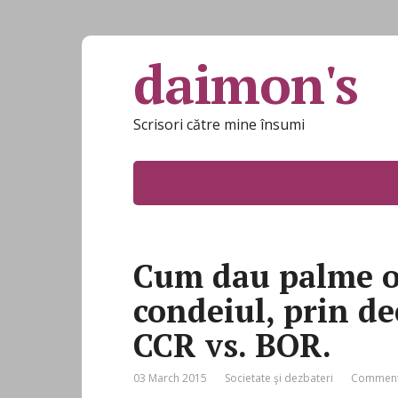
daimon's
Scrisori către mine însumi
Cum dau palme oa
condeiul, prin dec
CCR vs. BOR.
03 March 2015
Societate şi dezbateri
Comment