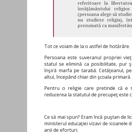
referitoare la libertate
învăţământului religio
(persoana alege să studiez
nu studieze religia), 
prezumată ca manifestând
Tot ce voiam de la o astfel de hotărâre.
Persoana este suveranul propriei vieţi 
statul se elimină ca posibilitate, pur 
înşiră marfa pe tarabă. Cetăţeanul, 
altul, începând chiar din şcoala primară
Pentru o religie care pretinde că e s
reducerea la statutul de precupeţ este 
Ce să mai spun? Eram încă puştan de lic
ministerul educaţiei vizavi de icoanele
anii de eforturi.