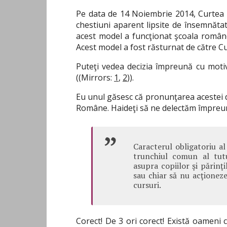
Pe data de 14 Noiembrie 2014, Curtea
chestiuni aparent lipsite de însemnătate:
acest model a funcţionat şcoala române
Acest model a fost răsturnat de către Cu
Puteţi vedea decizia împreună cu moti
((Mirrors:
1
,
2
)).
Eu unul găsesc că pronunţarea acestei d
Române. Haideţi să ne delectăm împreu
Caracterul obligatoriu al 
trunchiul comun al tutu
asupra copiilor şi părinţ
sau chiar să nu acţioneze
cursuri.
Corect! De 3 ori corect! Există oameni c