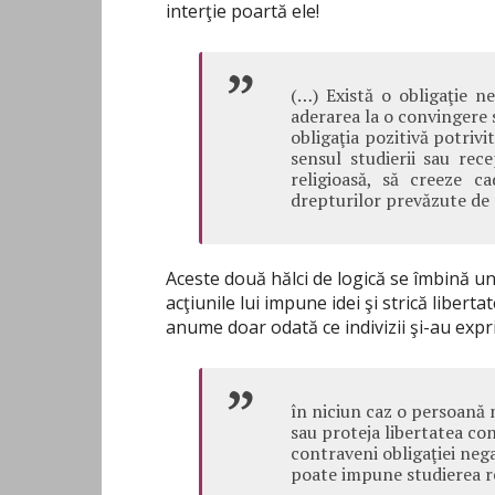
interţie poartă ele!
(…) Există o obligaţie n
aderarea la o convingere sa
obligaţia pozitivă potriv
sensul studierii sau rec
religioasă, să creeze cad
drepturilor prevăzute de a
Aceste două hălci de logică se îmbină una
acţiunile lui impune idei şi strică libertat
anume doar odată ce indivizii şi-au expri
în niciun caz o persoană 
sau proteja libertatea co
contraveni obligaţiei negat
poate impune studierea re