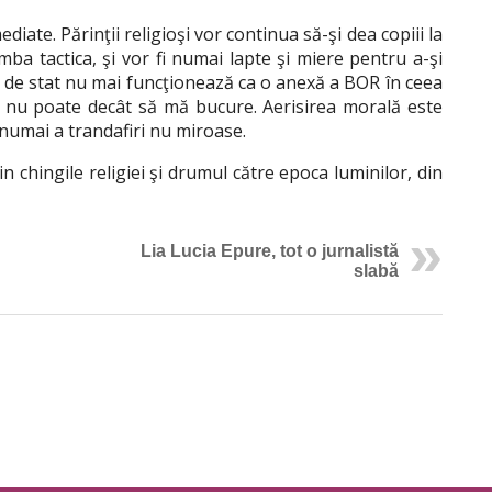
ediate. Părinţii religioşi vor continua să-şi dea copiii la
imba tactica, şi vor fi numai lapte şi miere pentru a-şi
ul de stat nu mai funcţionează ca o anexă a BOR în ceea
ce nu poate decât să mă bucure. Aerisirea morală este
” numai a trandafiri nu miroase.
 chingile religiei şi drumul către epoca luminilor, din
Lia Lucia Epure, tot o jurnalistă
slabă