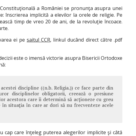
 Constituţională a României se pronunţa asupra unei
 înscrierea implicită a elevilor la orele de religie. Pe
ască timp de vreo 20 de ani, de la revoluţie încoace.
rte.
varea ei pe
saitul CCR
, linkul ducând direct către .pdf
ecizii este o imensă victorie asupra Bisericii Ortodoxe
nă:
acestei discipline ((n.b. Religia.)) ce face parte din
ror disciplinelor obligatorii, creează o presiune
ilor acestora care îi determină să acţioneze cu greu
 în situaţia în care ar dori să nu frecventeze acele
u cap care înţeleg puterea alegerilor implicite şi câtă