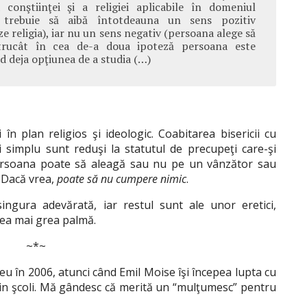
a conştiinţei şi a religiei aplicabile în domeniul
s trebuie să aibă întotdeauna un sens pozitiv
e religia), iar nu un sens negativ (persoana alege să
întrucât în cea de-a doua ipoteză persoana este
 deja opţiunea de a studia (…)
în plan religios şi ideologic. Coabitarea bisericii cu
şi simplu sunt reduşi la statutul de precupeţi care-şi
persoana poate să aleagă sau nu pe un vânzător sau
. Dacă vrea,
poate să nu cumpere nimic
.
ingura adevărată, iar restul sunt ale unor eretici,
cea mai grea palmă.
~*~
eu în 2006, atunci când Emil Moise îşi începea lupta cu
 din şcoli. Mă gândesc că merită un “mulţumesc” pentru