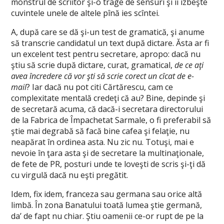
monstrul de scriitor şi-o trage de sensuri şi îi izbeşte
cuvintele unele de altele pînă ies scîntei.
A, după care se dă şi-un test de gramatică, şi anume
să transcrie candidatul un text după dictare. Ăsta ar fi
un excelent test pentru secretare, apropo: dacă nu
ştiu să scrie după dictare, curat, gramatical,
de ce aţi
avea încredere că vor şti să scrie corect un cîcat de e-
mail
? Iar dacă nu pot citi Cărtărescu, cam ce
complexitate mentală credeţi că au? Bine, depinde şi
de secretară acuma, că dacă-i secretara directorului
de la Fabrica de Împachetat Sarmale, o fi preferabil să
ştie mai degrabă să facă bine cafea şi felaţie, nu
neapărat în ordinea asta. Nu zic nu. Totuşi, mai e
nevoie în ţara asta şi de secretare la multinaţionale,
de fete de PR, posturi unde te loveşti de scris şi-ţi dă
cu virgulă dacă nu eşti pregătit.
Idem, fix idem, franceza sau germana sau orice altă
limbă. În zona Banatului toată lumea ştie germană,
da’ de fapt nu chiar. Ştiu oamenii ce-or rupt de pe la