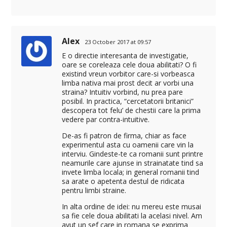
Alex
23 October 2017 at 09:57
E o directie interesanta de investigatie,
oare se coreleaza cele doua abilitati? O fi
existind vreun vorbitor care-si vorbeasca
limba nativa mai prost decit ar vorbi una
straina? Intuitiv vorbind, nu prea pare
posibil. In practica, “cercetatorii britanici”
descopera tot felu’ de chestii care la prima
vedere par contra-intuitive.
De-as fi patron de firma, chiar as face
experimentul asta cu oamenii care vin la
interviu. Gindeste-te ca romanii sunt printre
neamurile care ajunse in strainatate tind sa
invete limba locala; in general romanii tind
sa arate o apetenta destul de ridicata
pentru limbi straine.
In alta ordine de idei: nu mereu este musai
sa fie cele doua abilitati la acelasi nivel. Am
avut un sef care in romana se exprima