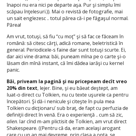
înapoi nu era nici pe departe aşa. Pur şi simplu îmi
scăpau înţelesuri.)). Mai o revistă de fotografie, mai
un sait englezesc .. totul părea că-i pe făgaşul normal.
Părea!
Am vrut, totuşi, să fiu “cu moţ” şi să fac ce făceam în
română: să citesc cărţi, adică romane, beletristică în
general. Periodicele-s faine dar sunt totuşi scurte. Ei,
dar aici vine drama: băi, puneam mîna pe o carte şi-o
lăsam din mînă instant, că îmi dădea iarăşi cu kernel
panic.
Băi, priveam la pagină şi nu pricepeam decît vreo
20% din text
, lejer. Bine, şi eu băeat deştept, am
luat-o direct cu Tolkien, nu cu texte uşurele ca pentru
începători. Şi dă-i nenicule şi citeşte în pula mea
Tolkien cu dicţionaru’ sub braţ, de fapt cu perfuzia de
definiţii direct în venă. Era o experienţă .. cum să zic,
alien
. Iar cînd m-am plictisit de Tolkien, am vrut direct
Shakespeare. ((Pentru că da, eram acelaşi arogant
care cu un an mai devreme, prin clasa a opta, se