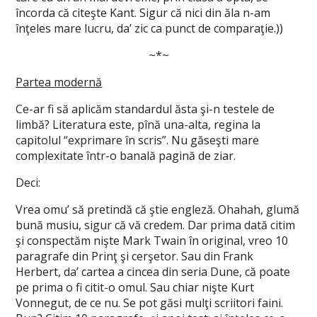
încorda că citeşte Kant. Sigur că nici din ăla n-am
înţeles mare lucru, da’ zic ca punct de comparaţie.))
~*~
Partea modernă
Ce-ar fi să aplicăm standardul ăsta şi-n testele de
limbă? Literatura este, pînă una-alta, regina la
capitolul “exprimare în scris”. Nu găseşti mare
complexitate într-o banală pagină de ziar.
Deci:
Vrea omu’ să pretindă că ştie engleză. Ohahah, glumă
bună musiu, sigur că vă credem. Dar prima dată citim
şi conspectăm nişte Mark Twain în original, vreo 10
paragrafe din Prinţ şi cerşetor. Sau din Frank
Herbert, da’ cartea a cincea din seria Dune, că poate
pe prima o fi citit-o omul. Sau chiar nişte Kurt
Vonnegut, de ce nu. Se pot găsi mulţi scriitori faini.