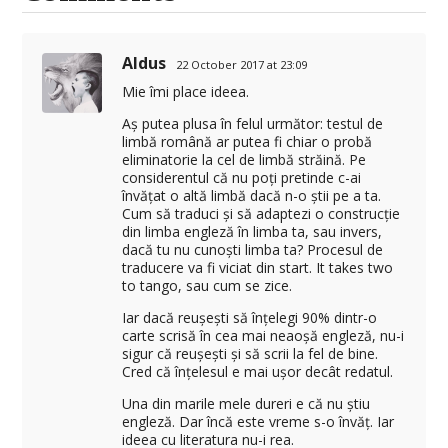
Aldus
22 October 2017 at 23:09
Mie îmi place ideea.
Aș putea plusa în felul următor: testul de
limbă română ar putea fi chiar o probă
eliminatorie la cel de limbă străină. Pe
considerentul că nu poți pretinde c-ai
învățat o altă limbă dacă n-o știi pe a ta.
Cum să traduci și să adaptezi o construcție
din limba engleză în limba ta, sau invers,
dacă tu nu cunoști limba ta? Procesul de
traducere va fi viciat din start. It takes two
to tango, sau cum se zice.
Iar dacă reușești să înțelegi 90% dintr-o
carte scrisă în cea mai neaoșă engleză, nu-i
sigur că reușești și să scrii la fel de bine.
Cred că înțelesul e mai ușor decât redatul.
Una din marile mele dureri e că nu știu
engleză. Dar încă este vreme s-o învăț. Iar
ideea cu literatura nu-i rea.