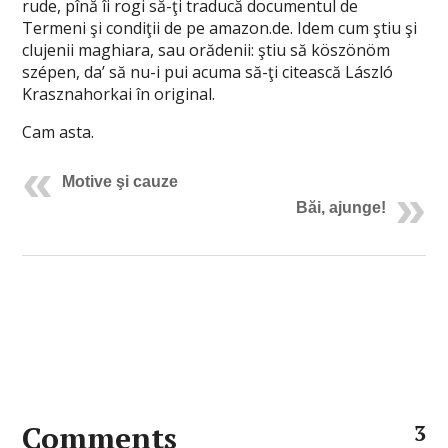
rude, pînă îi rogi să-ţi traducă documentul de
Termeni şi condiţii de pe amazon.de. Idem cum ştiu şi
clujenii maghiara, sau orădenii: ştiu să köszönöm
szépen, da’ să nu-i pui acuma să-ţi citească László
Krasznahorkai în original.
Cam asta.
Motive şi cauze
Băi, ajunge!
Comments
3