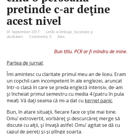
pretinde c-ar deţine
acest nivel
01 September 2017
Limbi si limbaje
,
Societate şi
dezbateri
Comments: 3
Alex
Bun titlu. PCR ar fi mîndru de mine.
Partea de jurnal:
Îmi amintesc cu claritate primul meu an de liceu. Eram
un copchil cam incompetent în ale englezei, aruncat
într-o clasă în care se preda engleză intensiv, de-am
şi încheiat primul semestru cu media 4 (patru în pula
mea!). Vă daţi seama că mi-a dat cu
kernel panic
.
Bun, în atare situaţii, fiecare face ce ştie mai bine.
Omu’ extrovertit, vorbăreţ şi descurcăreţ merge să
discute cu alţii, şi învaţă astfel. Omu’ agitat se dă cu
capul de pereţi şi-şi plînge soarta.