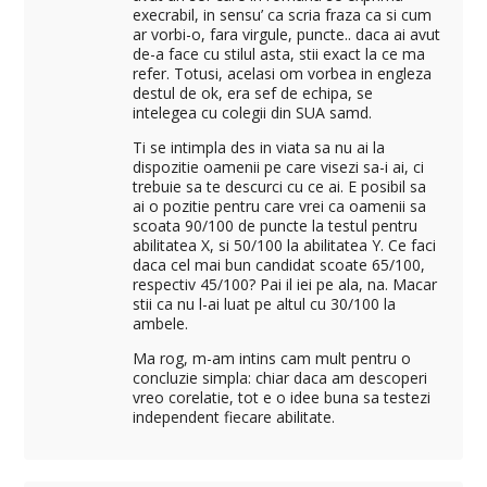
execrabil, in sensu’ ca scria fraza ca si cum
ar vorbi-o, fara virgule, puncte.. daca ai avut
de-a face cu stilul asta, stii exact la ce ma
refer. Totusi, acelasi om vorbea in engleza
destul de ok, era sef de echipa, se
intelegea cu colegii din SUA samd.
Ti se intimpla des in viata sa nu ai la
dispozitie oamenii pe care visezi sa-i ai, ci
trebuie sa te descurci cu ce ai. E posibil sa
ai o pozitie pentru care vrei ca oamenii sa
scoata 90/100 de puncte la testul pentru
abilitatea X, si 50/100 la abilitatea Y. Ce faci
daca cel mai bun candidat scoate 65/100,
respectiv 45/100? Pai il iei pe ala, na. Macar
stii ca nu l-ai luat pe altul cu 30/100 la
ambele.
Ma rog, m-am intins cam mult pentru o
concluzie simpla: chiar daca am descoperi
vreo corelatie, tot e o idee buna sa testezi
independent fiecare abilitate.