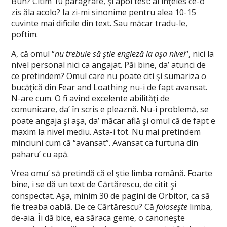
Bun? Citim 10 paragrafe, şi apoi test: ai înţeles ce-o
zis ăla acolo? Ia zi-mi sinonime pentru alea 10-15
cuvinte mai dificile din text. Sau măcar tradu-le,
poftim.
A, că omul “
nu trebuie să ştie engleză la aşa nivel
“, nici la
nivel personal nici ca angajat. Păi bine, da’ atunci de
ce pretindem? Omul care nu poate citi şi sumariza o
bucăţică din Fear and Loathing nu-i de fapt avansat.
N-are cum. O fi avînd excelente abilităţi de
comunicare, da’ în scris e pleaznă. Nu-i problemă, se
poate angaja şi aşa, da’ măcar află şi omul că de fapt e
maxim la nivel mediu. Asta-i tot. Nu mai pretindem
minciuni cum că “avansat”. Avansat ca furtuna din
paharu’ cu apă.
Vrea omu’ să pretindă că el ştie limba română. Foarte
bine, i se dă un text de Cărtărescu, de citit şi
conspectat. Aşa, minim 30 de pagini de Orbitor, ca să
fie treaba oablă. De ce Cărtărescu? Că
foloseşte
limba,
de-aia. Îi dă bice, ea săraca geme, o canoneşte