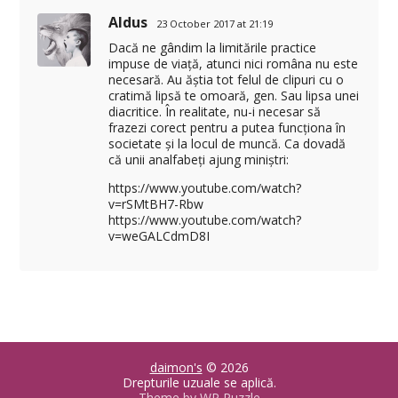
Aldus
23 October 2017 at 21:19
Dacă ne gândim la limitările practice
impuse de viață, atunci nici româna nu este
necesară. Au ăștia tot felul de clipuri cu o
cratimă lipsă te omoară, gen. Sau lipsa unei
diacritice. În realitate, nu-i necesar să
frazezi corect pentru a putea funcționa în
societate și la locul de muncă. Ca dovadă
că unii analfabeți ajung miniștri:
https://www.youtube.com/watch?
v=rSMtBH7-Rbw
https://www.youtube.com/watch?
v=weGALCdmD8I
daimon's
© 2026
Drepturile uzuale se aplică.
Theme by
WP Puzzle