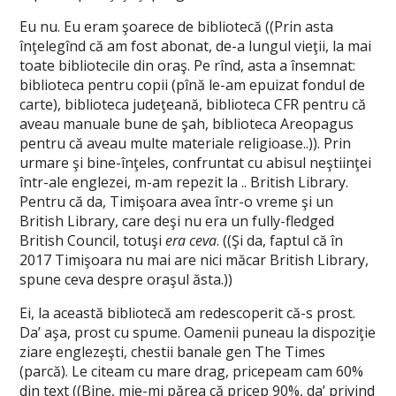
Eu nu. Eu eram şoarece de bibliotecă ((Prin asta
înţelegînd că am fost abonat, de-a lungul vieţii, la mai
toate bibliotecile din oraş. Pe rînd, asta a însemnat:
biblioteca pentru copii (pînă le-am epuizat fondul de
carte), biblioteca judeţeană, biblioteca CFR pentru că
aveau manuale bune de şah, biblioteca Areopagus
pentru că aveau multe materiale religioase..)). Prin
urmare şi bine-înţeles, confruntat cu abisul neştiinţei
într-ale englezei, m-am repezit la .. British Library.
Pentru că da, Timişoara avea într-o vreme şi un
British Library, care deşi nu era un fully-fledged
British Council, totuşi
era ceva
. ((Şi da, faptul că în
2017 Timişoara nu mai are nici măcar British Library,
spune ceva despre oraşul ăsta.))
Ei, la această bibliotecă am redescoperit că-s prost.
Da’ aşa, prost cu spume. Oamenii puneau la dispoziţie
ziare englezeşti, chestii banale gen The Times
(parcă). Le citeam cu mare drag, pricepeam cam 60%
din text ((Bine, mie-mi părea că pricep 90%, da’ privind