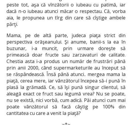
peste tot, aşa că vînzătorii o iubeau cu patimă, iar
dacă n-o iubeau atunci măcar o respectau. Că, vorba
aia, le propunea un tîrg din care să cîştige ambele
părţi.
Mama, pe de altă parte, judeca piaţa strict din
perspectiva orăşeanului. Şi anume, banii-s la ea în
buzunar, i-a muncit, prin urmare doreşte să
primească doar fructe sau zarzavaturi de calitate.
Chestia asta i-a produs un număr de frustrări până
prin anii 2000, când supermarketurile au început să
se răspândească. Însă până atunci.. mergea mama la
piaţă, cerea mere, iar vânzătorul începea să-i pună în
plasă la grămadă. Ce, să îşi pună singur clientul, să
aleagă exact ce fruct sau legumă vrea? Nu se poate,
nu se există, nici vorbă, cum adică. Păi atunci cum mai
poate vânzătorul să facă câştig pe 100% din
cantitatea cu care a venit la piaţă?
~*~