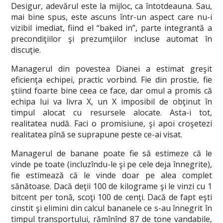
Desigur, adevărul este la mijloc, ca întotdeauna. Sau,
mai bine spus, este ascuns într-un aspect care nu-i
vizibil imediat, fiind el “baked in”, parte integrantă a
precondiţiilor şi prezumţiilor incluse automat în
discuţie.
Managerul din povestea Dianei a estimat greşit
eficienţa echipei, practic vorbind. Fie din prostie, fie
ştiind foarte bine ceea ce face, dar omul a promis că
echipa lui va livra X, un X imposibil de obţinut în
timpul alocat cu resursele alocate. Asta-i tot,
realitatea nudă. Faci o promisiune, şi apoi croşetezi
realitatea pînă se suprapune peste ce-ai visat.
Managerul de banane poate fie să estimeze că le
vinde pe toate (incluzîndu-le şi pe cele deja înnegrite),
fie estimează că le vinde doar pe alea complet
sănătoase. Dacă deţii 100 de kilograme şi le vinzi cu 1
bitcent per tonă, scoţi 100 de cenţi. Dacă de fapt eşti
cinstit şi elimini din calcul bananele ce s-au înnegrit în
timpul transportului, rămînînd 87 de tone vandabile,