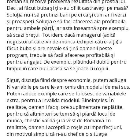
român să rezolve problema rezultată din prostia lui.
Deci, ai făcut buba şi ţi s-au ofilit castraveţii pe masă?
Soluţia nu-i să pretinzi bani pe ei ca şi cum ar fi verzi
şi proaspeţi. Soluţia e să faci afacerea aia profitabilă
pentru ambele părţi, iar asta înseamnă spre exemplu
să scazi preţul. Tot idem, dacă managerul (adică
negustorul-care-vinde-munca-echipei-către-alţii) a
făcut buba şi are nevoie să ţină oamenii peste
program, trebuie să facă afacerea profitabilă şi
pentru angajat. De exemplu, plătindu-l dublu pentru
timpul în care nu-i acasă să se joace cu copiii.
Sigur, discuţia fiind despre economie, putem adăuga
N variabile pe care le-am omis din modelul de mai sus.
Putem aduce exemple care se folosesc de variabilele
extra, pentru a invalida modelul. Bineînţeles. În
realitate, oamenii fac şi ore suplimentare neplătite,
pentru că altminteri se tem să-şi piardă locul de
muncă, chestie validă şi la vest de România. În
realitate, oamenii acceptă o roşie cu imperfecţiuni,
din motivul simplu că n-au chef de o situaţie