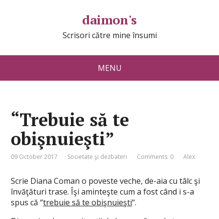
daimon's
Scrisori către mine însumi
MENU
“Trebuie să te
obişnuieşti”
09 October 2017
Societate şi dezbateri
Comments: 0
Alex
Scrie Diana Coman o poveste veche, de-aia cu tâlc şi
învăţături trase. Îşi aminteşte cum a fost când i s-a
spus că “
trebuie să te obişnuieşti
“.