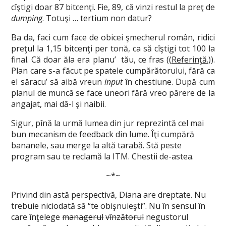
cîştigi doar 87 bitcenţi. Fie, 89, că vinzi restul la preţ de
dumping
. Totuşi … tertium non datur?
Ba da, faci cum face de obicei şmecherul român, ridici
preţul la 1,15 bitcenţi per tonă, ca să cîştigi tot 100 la
final. Că doar ăla era planu’ tău, ce fras ((
Referinţă.
)).
Plan care s-a făcut pe spatele cumpărătorului, fără ca
el săracu’ să aibă vreun
input
în chestiune. După cum
planul de muncă se face uneori fără vreo părere de la
angajat, mai dă-l şi naibii.
Sigur, pînă la urmă lumea din jur reprezintă cel mai
bun mecanism de feedback din lume. Îţi cumpără
bananele, sau merge la altă tarabă. Stă peste
program sau te reclamă la ITM. Chestii de-astea.
~*~
Privind din astă perspectivă, Diana are dreptate. Nu
trebuie niciodată să “te obişnuieşti”. Nu în sensul în
care înţelege
managerul
vînzătorul
negustorul