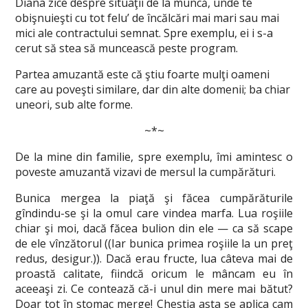
Diana zice despre situaţii de la muncă, unde te
obişnuieşti cu tot felu’ de încălcări mai mari sau mai
mici ale contractului semnat. Spre exemplu, ei i s-a
cerut să stea să muncească peste program.
Partea amuzantă este că ştiu foarte mulţi oameni
care au poveşti similare, dar din alte domenii; ba chiar
uneori, sub alte forme.
~*~
De la mine din familie, spre exemplu, îmi amintesc o
poveste amuzantă vizavi de mersul la cumpărături.
Bunica mergea la piaţă şi făcea cumpărăturile
gîndindu-se şi la omul care vindea marfa. Lua roşiile
chiar şi moi, dacă făcea bulion din ele — ca să scape
de ele vînzătorul ((Iar bunica primea roşiile la un preţ
redus, desigur.)). Dacă erau fructe, lua câteva mai de
proastă calitate, fiindcă oricum le mâncam eu în
aceeaşi zi. Ce contează că-i unul din mere mai bătut?
Doar tot în stomac merge! Chestia asta se aplica cam