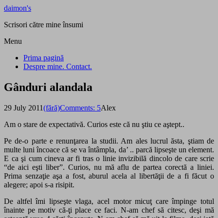
daimon's
Scrisori către mine însumi
Menu
Prima pagină
Despre mine. Contact.
Gânduri alandala
29 July 2011
(fără)
Comments: 5
Alex
Am o stare de expectativă. Curios este că nu ştiu ce aştept..
Pe de-o parte e renunţarea la studii. Am ales lucrul ăsta, ştiam de
multe luni încoace că se va întâmpla, da’ .. parcă lipseşte un element.
E ca şi cum cineva ar fi tras o linie invizibilă dincolo de care scrie
“de aici eşti liber”. Curios, nu mă aflu de partea corectă a liniei.
Prima senzaţie aşa a fost, aburul acela al libertăţii de a fi făcut o
alegere; apoi s-a risipit.
De altfel îmi lipseşte vlaga, acel motor micuţ care împinge totul
înainte pe motiv că-ţi place ce faci. N-am chef să citesc, deşi mă