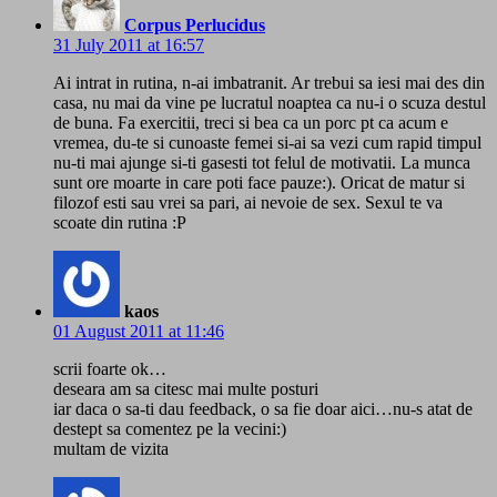
Corpus Perlucidus
31 July 2011 at 16:57
Ai intrat in rutina, n-ai imbatranit. Ar trebui sa iesi mai des din
casa, nu mai da vine pe lucratul noaptea ca nu-i o scuza destul
de buna. Fa exercitii, treci si bea ca un porc pt ca acum e
vremea, du-te si cunoaste femei si-ai sa vezi cum rapid timpul
nu-ti mai ajunge si-ti gasesti tot felul de motivatii. La munca
sunt ore moarte in care poti face pauze:). Oricat de matur si
filozof esti sau vrei sa pari, ai nevoie de sex. Sexul te va
scoate din rutina :P
kaos
01 August 2011 at 11:46
scrii foarte ok…
deseara am sa citesc mai multe posturi
iar daca o sa-ti dau feedback, o sa fie doar aici…nu-s atat de
destept sa comentez pe la vecini:)
multam de vizita