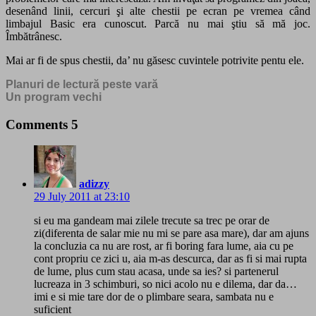
desenând linii, cercuri şi alte chestii pe ecran pe vremea când
limbajul Basic era cunoscut. Parcă nu mai ştiu să mă joc.
Îmbătrânesc.
Mai ar fi de spus chestii, da’ nu găsesc cuvintele potrivite pentu ele.
Planuri de lectură peste vară
Un program vechi
Comments
5
adizzy
29 July 2011 at 23:10
si eu ma gandeam mai zilele trecute sa trec pe orar de
zi(diferenta de salar mie nu mi se pare asa mare), dar am ajuns
la concluzia ca nu are rost, ar fi boring fara lume, aia cu pe
cont propriu ce zici u, aia m-as descurca, dar as fi si mai rupta
de lume, plus cum stau acasa, unde sa ies? si partenerul
lucreaza in 3 schimburi, so nici acolo nu e dilema, dar da…
imi e si mie tare dor de o plimbare seara, sambata nu e
suficient