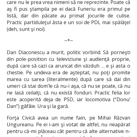
care nu le prea vrea nimeni să ne reprezinte. Poate că
aş fi pus ştampila pe ei dacă Funeriu era primul pe
listă, dar din păcate au primat jocurile de culise.
Practic partiduleţul ăsta e un soi de PDL mai spălăţel
(deh, sunt şi noi).
~*~
Dan Diaconescu a murit, politic vorbind. Să porneşti
din pole-position cu televiziune şi audienţă proprie,
după care să cazi ca aruncat din văzduh … e şi asta o
chestie. Pe undeva era de aşteptat, nu poţi promite
marea cu sarea (literalmente) după care să dai din
umeri că stai dom’le că nu-i aşa, că nu se poate, că nu
ne lasă ceilalţi, că nu există fonduri. Practic felia lor
este acoperită deja de PSD, iar locomotiva (“Donu’
Dan”) gâfâie. Ura şi la gară.
Forţa Civică avea un nume fain, pe Mihai Răzvan
Ungureanu. Pe ei i-am şi votat de altfel, nu neapărat
pentru că-mi plăceau cât pentru că alte alternative n-