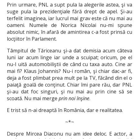
Prin urmare, PNL a supt pula la alegerile astea, şi va
suge pula la prezidenţiale fără drept de apel. Şi-au
terfelit imaginea, iar lucrul mai grav este că nu mai au
oameni. Numele de Norica Nicolai nu-mi spune
absolut nimic, în afară de amintirea c-a fost prinsă cu
locţiitor în Parlament.
Tâmpitul de Tăriceanu şi-a dat demisia acum câteva
luni iar acum linge iar unde a scuipat; oricum, pe el
nu-l uită automobiliştii de când cu taxa auto. Cine ar
mai fi? Klaus Johannis? Nu-i român, şi chiar dac-ar fi,
deja a fost plimbat prea mult pe la TV, făcând din el o
paiaţă goală de conţinut. Chiar îmi pare rău, dar PNL
şi-au dat foc singuri, şi nu mai au prin cine să se
scoată. Nu mai merge
prin noi înşine
.
E trist să n-ai dreaptă în România, dar e realitatea.
~*~
Despre Mircea Diaconu nu am idee deloc. E actor, a