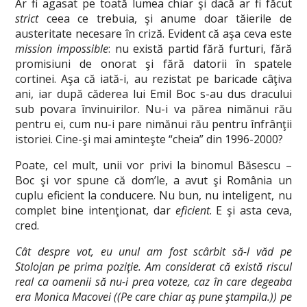
Ar fi agasat pe toată lumea chiar şi dacă ar fi făcut
strict
ceea ce trebuia, şi anume doar tăierile de
austeritate necesare în criză. Evident că aşa ceva este
mission impossible
: nu există partid fără furturi, fără
promisiuni de onorat şi fără datorii în spatele
cortinei. Aşa că iată-i, au rezistat pe baricade câţiva
ani, iar după căderea lui Emil Boc s-au dus dracului
sub povara învinuirilor. Nu-i va părea nimănui rău
pentru ei, cum nu-i pare nimănui rău pentru înfrânţii
istoriei. Cine-şi mai aminteşte “cheia” din 1996-2000?
Poate, cel mult, unii vor privi la binomul Băsescu –
Boc şi vor spune că dom’le, a avut şi România un
cuplu eficient la conducere. Nu bun, nu inteligent, nu
complet bine intenţionat, dar
eficient
. E şi asta ceva,
cred.
Cât despre vot, eu unul am fost scârbit să-l văd pe
Stolojan pe prima poziţie. Am considerat că există riscul
real ca oamenii să nu-i prea voteze, caz în care degeaba
era Monica Macovei ((Pe care chiar aş pune ştampila.)) pe