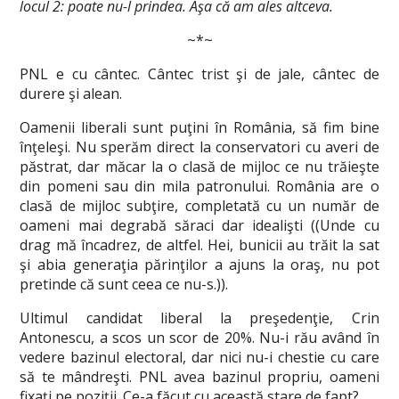
locul 2: poate nu-l prindea. Aşa că am ales altceva.
~*~
PNL e cu cântec. Cântec trist şi de jale, cântec de
durere şi alean.
Oamenii liberali sunt puţini în România, să fim bine
înţeleşi. Nu sperăm direct la conservatori cu averi de
păstrat, dar măcar la o clasă de mijloc ce nu trăieşte
din pomeni sau din mila patronului. România are o
clasă de mijloc subţire, completată cu un număr de
oameni mai degrabă săraci dar idealişti ((Unde cu
drag mă încadrez, de altfel. Hei, bunicii au trăit la sat
şi abia generaţia părinţilor a ajuns la oraş, nu pot
pretinde că sunt ceea ce nu-s.)).
Ultimul candidat liberal la preşedenţie, Crin
Antonescu, a scos un scor de 20%. Nu-i rău având în
vedere bazinul electoral, dar nici nu-i chestie cu care
să te mândreşti. PNL avea bazinul propriu, oameni
fixaţi pe poziţii. Ce-a făcut cu această stare de fapt?