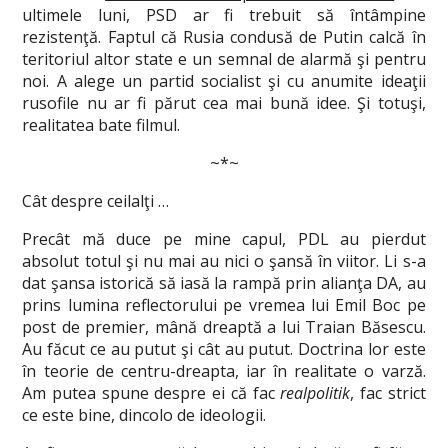
ultimele luni, PSD ar fi trebuit să întâmpine
rezistenţă. Faptul că Rusia condusă de Putin calcă în
teritoriul altor state e un semnal de alarmă şi pentru
noi. A alege un partid socialist şi cu anumite ideaţii
rusofile nu ar fi părut cea mai bună idee. Şi totuşi,
realitatea bate filmul.
~*~
Cât despre ceilalţi …
Precât mă duce pe mine capul, PDL au pierdut
absolut totul şi nu mai au nici o şansă în viitor. Li s-a
dat şansa istorică să iasă la rampă prin alianţa DA, au
prins lumina reflectorului pe vremea lui Emil Boc pe
post de premier, mână dreaptă a lui Traian Băsescu.
Au făcut ce au putut şi cât au putut. Doctrina lor este
în teorie de centru-dreapta, iar în realitate o varză.
Am putea spune despre ei că fac
realpolitik
, fac strict
ce este bine, dincolo de ideologii.