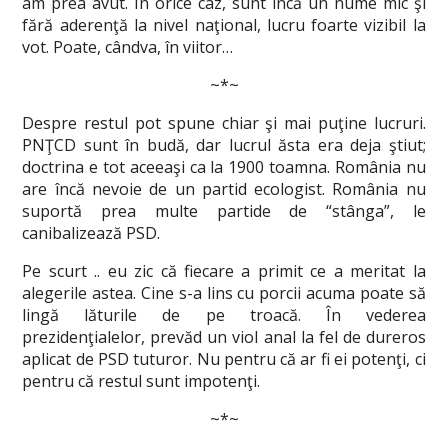
am prea avut. În orice caz, sunt încă un nume mic şi
fără aderenţă la nivel naţional, lucru foarte vizibil la
vot. Poate, cândva, în viitor…
~*~
Despre restul pot spune chiar şi mai puţine lucruri.
PNŢCD sunt în budă, dar lucrul ăsta era deja ştiut;
doctrina e tot aceeaşi ca la 1900 toamna. România nu
are încă nevoie de un partid ecologist. România nu
suportă prea multe partide de “stânga”, le
canibalizează PSD.
Pe scurt .. eu zic că fiecare a primit ce a meritat la
alegerile astea. Cine s-a lins cu porcii acuma poate să
lingă lăturile de pe troacă. În vederea
prezidenţialelor, prevăd un viol anal la fel de dureros
aplicat de PSD tuturor. Nu pentru că ar fi ei potenţi, ci
pentru că restul sunt impotenţi.
~*~