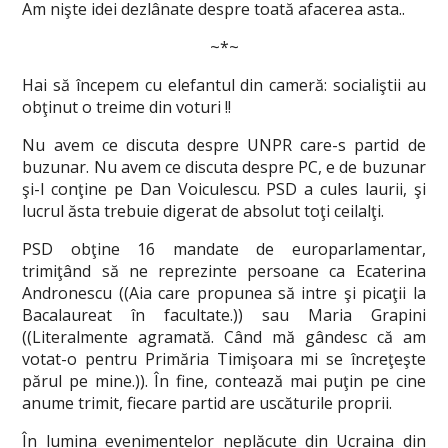
Am nişte idei dezlânate despre toată afacerea asta..
~*~
Hai să începem cu elefantul din cameră: socialiştii au
obţinut o treime din voturi !!
Nu avem ce discuta despre UNPR care-s partid de
buzunar. Nu avem ce discuta despre PC, e de buzunar
şi-l conţine pe Dan Voiculescu. PSD a cules laurii, şi
lucrul ăsta trebuie digerat de absolut toţi ceilalţi.
PSD obţine 16 mandate de europarlamentar,
trimiţând să ne reprezinte persoane ca Ecaterina
Andronescu ((Aia care propunea să intre şi picaţii la
Bacalaureat în facultate.)) sau Maria Grapini
((Literalmente agramată. Când mă gândesc că am
votat-o pentru Primăria Timişoara mi se încreţeşte
părul pe mine.)). În fine, contează mai puţin pe cine
anume trimit, fiecare partid are uscăturile proprii.
În lumina
evenimentelor neplăcute din Ucraina
din