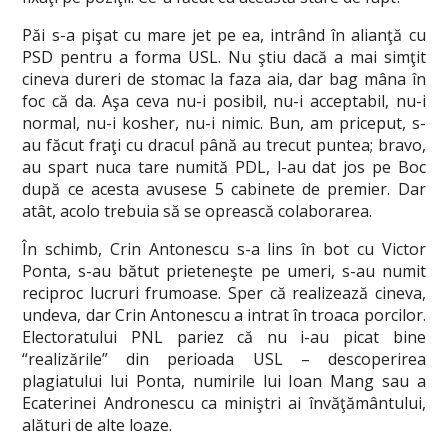
Păi s-a pişat cu mare jet pe ea, intrând în alianţă cu
PSD pentru a forma USL. Nu ştiu dacă a mai simţit
cineva dureri de stomac la faza aia, dar bag mâna în
foc că da. Aşa ceva nu-i posibil, nu-i acceptabil, nu-i
normal, nu-i kosher, nu-i nimic. Bun, am priceput, s-
au făcut fraţi cu dracul până au trecut puntea; bravo,
au spart nuca tare numită PDL, l-au dat jos pe Boc
după ce acesta avusese 5 cabinete de premier. Dar
atât, acolo trebuia să se oprească colaborarea.
În schimb, Crin Antonescu s-a lins în bot cu Victor
Ponta, s-au bătut prieteneşte pe umeri, s-au numit
reciproc lucruri frumoase. Sper că realizează cineva,
undeva, dar Crin Antonescu a intrat în troaca porcilor.
Electoratului PNL pariez că nu i-au picat bine
“realizările” din perioada USL – descoperirea
plagiatului lui Ponta, numirile lui Ioan Mang sau a
Ecaterinei Andronescu ca miniştri ai învăţământului,
alături de alte loaze.