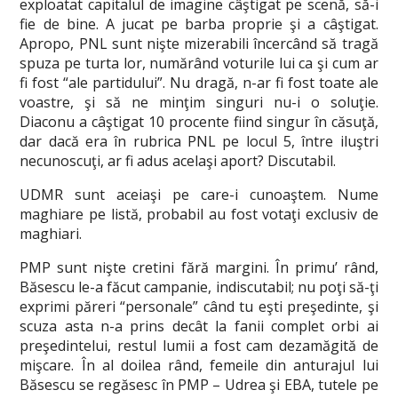
exploatat capitalul de imagine câştigat pe scenă, să-i
fie de bine. A jucat pe barba proprie şi a câştigat.
Apropo, PNL sunt nişte mizerabili încercând să tragă
spuza pe turta lor, numărând voturile lui ca şi cum ar
fi fost “ale partidului”. Nu dragă, n-ar fi fost toate ale
voastre, şi să ne minţim singuri nu-i o soluţie.
Diaconu a câştigat 10 procente fiind singur în căsuţă,
dar dacă era în rubrica PNL pe locul 5, între iluştri
necunoscuţi, ar fi adus acelaşi aport? Discutabil.
UDMR sunt aceiaşi pe care-i cunoaştem. Nume
maghiare pe listă, probabil au fost votaţi exclusiv de
maghiari.
PMP sunt nişte cretini fără margini. În primu’ rând,
Băsescu le-a făcut campanie, indiscutabil; nu poţi să-ţi
exprimi păreri “personale” când tu eşti preşedinte, şi
scuza asta n-a prins decât la fanii complet orbi ai
preşedintelui, restul lumii a fost cam dezamăgită de
mişcare. În al doilea rând, femeile din anturajul lui
Băsescu se regăsesc în PMP – Udrea şi EBA, tutele pe