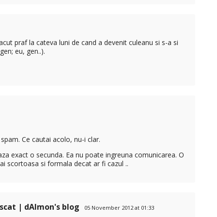
ut praf la cateva luni de cand a devenit culeanu si s-a si
gen; eu, gen..).
spam. Ce cautai acolo, nu-i clar.
eaza exact o secunda. Ea nu poate ingreuna comunicarea. O
i scortoasa si formala decat ar fi cazul ..
uscat | dAImon's blog
05 November 2012 at 01:33