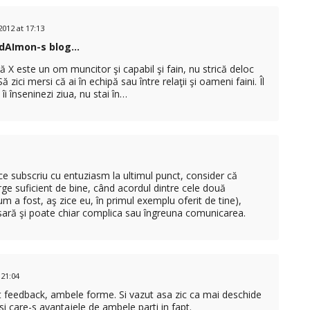
2012 at 17:13
 dAImon-s blog…
ă X este un om muncitor şi capabil şi fain, nu strică deloc
 zici mersi că ai în echipă sau între relaţii şi oameni faini. Îl
i înseninezi ziua, nu stai în…
ce subscriu cu entuziasm la ultimul punct, consider că
rge suficient de bine, când acordul dintre cele două
m a fost, aş zice eu, în primul exemplu oferit de tine),
ară şi poate chiar complica sau îngreuna comunicarea.
 21:04
t feedback, ambele forme. Si vazut asa zic ca mai deschide
si care-s avantajele de ambele parti in fapt.