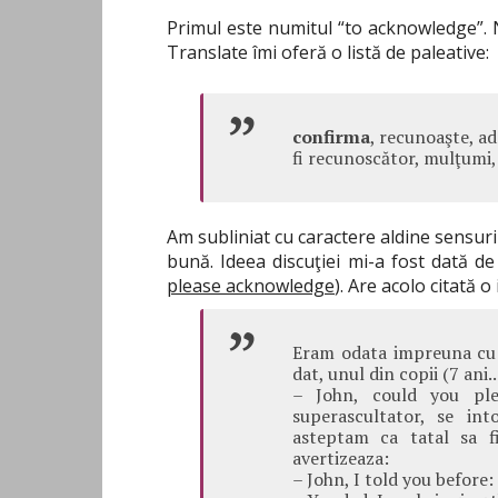
Primul este numitul “to acknowledge”. 
Translate îmi oferă o listă de paleative:
confirma
, recunoaşte, ad
fi recunoscător, mulţumi
Am subliniat cu caractere aldine sensur
bună. Ideea discuţiei mi-a fost dată de
please acknowledge
). Are acolo citată o
Eram odata impreuna cu 
dat, unul din copii (7 ani.
– John, could you pl
superascultator, se in
asteptam ca tatal sa f
avertizeaza:
– John, I told you before