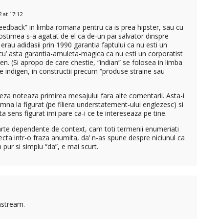
 at 17:12
eedback” in limba romana pentru ca is prea hipster, sau cu
rostimea s-a agatat de el ca de-un pai salvator dinspre
rau adidasii prin 1990 garantia faptului ca nu esti un
cu’ asta garantia-amuleta-magica ca nu esti un corporatist
men. (Si apropo de care chestie, “indian” se folosea in limba
 indigen, in constructii precum “produse straine sau
eza noteaza primirea mesajului fara alte comentarii. Asta-i
amna la figurat (pe filiera understatement-ului englezesc) si
a sens figurat imi pare ca-i ce te intereseaza pe tine.
arte dependente de context, cam toti termenii enumeriati
recta intr-o fraza anumita, da’ n-as spune despre niciunul ca
 pur si simplu “da”, e mai scurt.
nstream.