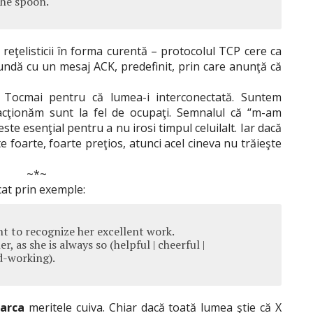
the spoon.
 reţelisticii în forma curentă – protocolul TCP cere ca
undă cu un mesaj ACK, predefinit, prin care anunţă că
 Tocmai pentru că lumea-i interconectată. Suntem
eracţionăm sunt la fel de ocupaţi. Semnalul că “m-am
ste esenţial pentru a nu irosi timpul celuilalt. Iar dacă
te foarte, foarte preţios, atunci acel cineva nu trăieşte
~*~
cat prin exemple:
t to recognize her excellent work.
r, as she is always so (helpful | cheerful |
rd-working).
arca
meritele cuiva. Chiar dacă toată lumea ştie că X