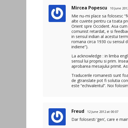
Mircea Popescu
10 June 2012
Mie nu-mi place sa folosesc “f
alte cuvinte pentru ca toata p
Orient spre Occident. Asa cum e
comunist retardat, e si feedba
in sensul indian al acestui ter
romana circa 1930 cu sensul de
indiene”).
La acknowledge : in limba engl
sensul lui propriu si prim. Inse
aprobarea mesajului primit. Ast
Traducerile romanesti sunt fo
de gtranslate pot fi solutia co
este “echivalentul”. Noi folosim
Freud
12 June 2012 at 00:07
Dar folosesti ‘gen’, care e mai