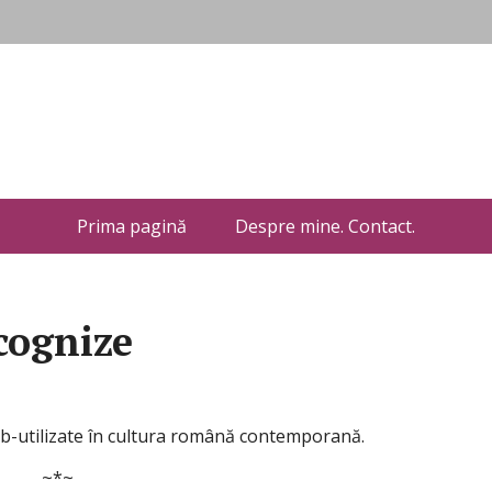
Prima pagină
Despre mine. Contact.
cognize
ub-utilizate în cultura română contemporană.
~*~