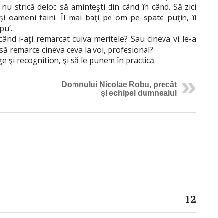
 nu strică deloc să aminteşti din când în când. Să zici
 şi oameni faini. Îl mai baţi pe om pe spate puţin, îi
pu’.
ând i-aţi remarcat cuiva meritele? Sau cineva vi le-a
să remarce cineva ceva la voi, profesional?
 şi recognition, şi să le punem în practică.
Domnului Nicolae Robu, precât
şi echipei dumnealui
12