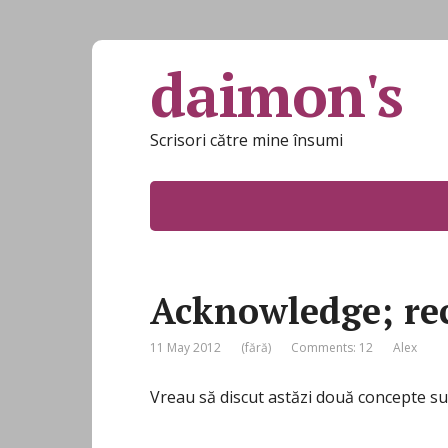
daimon's
Scrisori către mine însumi
Acknowledge; re
11 May 2012
(fără)
Comments: 12
Alex
Vreau să discut astăzi două concepte s