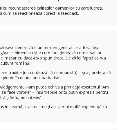
ul cu recunoasterea calitatilor oamenilor cu care lucrezi,
si cum se reactioneaza corect la feedback.
olosesc pentru că e un termen general ce-a fost deja
it găurile; nimeni nu ştie cum funcţionează corect sau ar
ici măcar eu dacă-i s-o spun drept. De altfel faptul că n-a
 cultura română.
are tradiţie (nu contează că-i comunistă) – şi aş prefera să
 se pierde în dauna unui barbarism.
edgementu’ l-am putea echivala prin deja-existentul “Am
 se face vorbire” – însă trebuie pilită puţin expresia pentru
răiţi Şefu, am înţeles”.
 las în seamă, c-ai mai mulţi ani şi mai multă experienţă ca