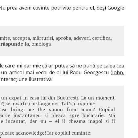
Nu prea avem cuvinte potrivite pentru el, deşi Google
mite, accepta, mărturisi, aproba, adeveri, certifica,
,
răspunde la
, omologa
ile care-mi par mie că ar putea să ne pună pe calea cea
 un articol mai vechi de-al lui Radu Georgescu (
John,
 interacţiune ilustrativă:
un expat in casa lui din Bucuresti. La un moment
. ?) se invartea pe langa noi. Tat’su ii spune:
ease bring me the spoon from mum? Copilul
toarce instantaneu si pleaca spre bucatarie. Ma
ie incantat, dar nu – el il cheama inapoi si il
: please acknowledge! Iar copilul cuminte: