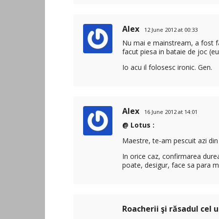
Alex
12 June 2012 at 00:33
Nu mai e mainstream, a fost fac
facut piesa in bataie de joc (eu
Io acu il folosesc ironic. Gen.
Alex
16 June 2012 at 14:01
@ Lotus :
Maestre, te-am pescuit azi din 
In orice caz, confirmarea dur
poate, desigur, face sa para ma
Roacherii şi răsadul cel 