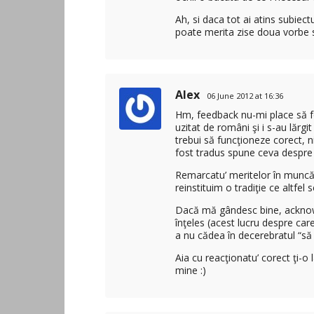
Ah, si daca tot ai atins subiect
poate merita zise doua vorbe 
Alex
06 June 2012 at 16:36
Hm, feedback nu-mi place să f
uzitat de români şi i s-au lărg
trebui să funcţioneze corect, n
fost tradus spune ceva despre
Remarcatu’ meritelor în muncă 
reinstituim o tradiţie ce altfel
Dacă mă gândesc bine, acknowl
înţeles (acest lucru despre care
a nu cădea în decerebratul “să t
Aia cu reacţionatu’ corect ţi-o
mine :)