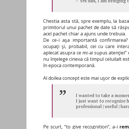
– Yes dad, I am bringing 
Chestia asta stă, spre exemplu, la baza
primitorul unui pachet de date să răsp
acel pachet chiar a ajuns unde trebuia.
De ce-i aşa importantă confirmarea?
ocupaţi şi, probabil, cei cu care int
aplecat asupra ce mi-ai supus atenţiei” e
nu înţelege cineva că timpul celuilalt es
în epoca contemporană.
Al doilea concept este mai uşor de expli
I wanted to take a momen
I just want to recognize he
professional | useful | ha
Pe scurt, “to give recognition”, a-i
rem