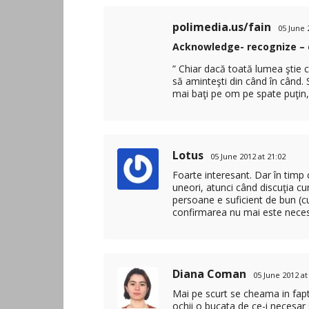
polimedia.us/fain
05 June 
Acknowledge- recognize –
” Chiar dacă toată lumea ştie c
să aminteşti din când în când. Să
mai baţi pe om pe spate puţin, î
Lotus
05 June 2012 at 21:02
Foarte interesant. Dar în timp 
uneori, atunci când discuţia cu
persoane e suficient de bun (cu
confirmarea nu mai este neces
Diana Coman
05 June 2012 at
Mai pe scurt se cheama in fap
ochii o bucata de ce-i necesar 