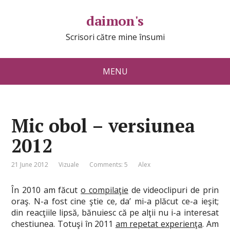
daimon's
Scrisori către mine însumi
MENU
Mic obol – versiunea
2012
21 June 2012
Vizuale
Comments: 5
Alex
În 2010 am făcut
o compilaţie
de videoclipuri de prin
oraş. N-a fost cine ştie ce, da’ mi-a plăcut ce-a ieşit;
din reacţiile lipsă, bănuiesc că pe alţii nu i-a interesat
chestiunea. Totuşi în 2011
am repetat experienţa
. Am