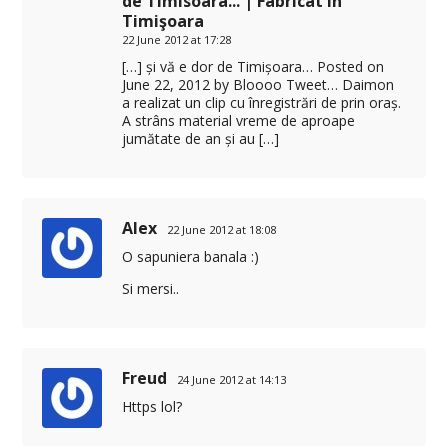
de Timisoara... | Fabricat în
Timişoara
22 June 2012 at 17:28
[…] și vă e dor de Timișoara… Posted on
June 22, 2012 by Bloooo Tweet… Daimon
a realizat un clip cu înregistrări de prin oraș.
A strâns material vreme de aproape
jumătate de an și au […]
Alex
22 June 2012 at 18:08
O sapuniera banala :)
Si mersi..
Freud
24 June 2012 at 14:13
Https lol?