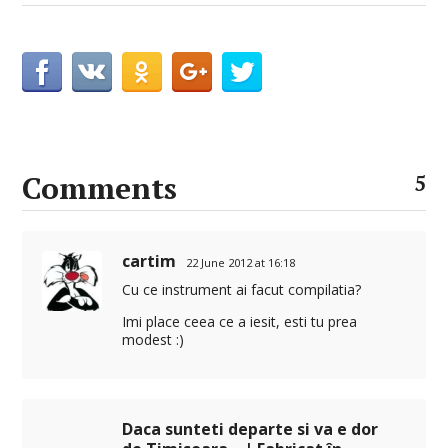
Comments
5
cartim
22 June 2012 at 16:18
Cu ce instrument ai facut compilatia?
Imi place ceea ce a iesit, esti tu prea
modest :)
Daca sunteti departe si va e dor