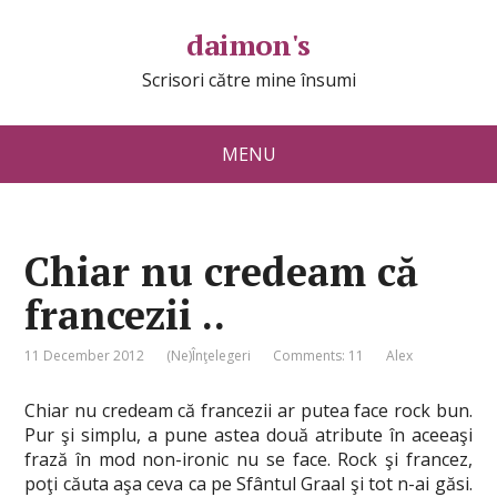
daimon's
Scrisori către mine însumi
MENU
Chiar nu credeam că
francezii ..
11 December 2012
(Ne)Înţelegeri
Comments: 11
Alex
Chiar nu credeam că francezii ar putea face rock bun.
Pur şi simplu, a pune astea două atribute în aceeaşi
frază în mod non-ironic nu se face. Rock şi francez,
poţi căuta aşa ceva ca pe Sfântul Graal şi tot n-ai găsi.