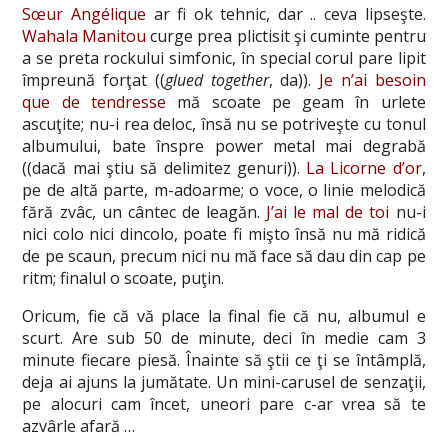
Sœur Angélique
ar fi ok tehnic, dar .. ceva lipseşte.
Wahala Manitou
curge prea plictisit şi cuminte pentru
a se preta rockului simfonic, în special corul pare lipit
împreună forţat ((
glued together
, da)).
Je n’ai besoin
que de tendresse
mă scoate pe geam în urlete
ascuţite; nu-i rea deloc, însă nu se potriveşte cu tonul
albumului, bate înspre power metal mai degrabă
((dacă mai ştiu să delimitez genuri)).
La Licorne d’or
,
pe de altă parte, m-adoarme; o voce, o linie melodică
fără zvâc, un cântec de leagăn.
J’ai le mal de toi
nu-i
nici colo nici dincolo, poate fi mişto însă nu mă ridică
de pe scaun, precum nici nu mă face să dau din cap pe
ritm; finalul o scoate, puţin.
Oricum, fie că vă place la final fie că nu, albumul e
scurt. Are sub 50 de minute, deci în medie cam 3
minute fiecare piesă. Înainte să ştii ce ţi se întâmplă,
deja ai ajuns la jumătate. Un mini-carusel de senzaţii,
pe alocuri cam încet, uneori pare c-ar vrea să te
azvârle afară …