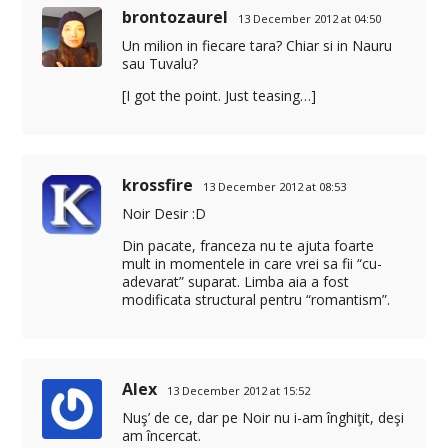
brontozaurel
13 December 2012 at 04:50
Un milion in fiecare tara? Chiar si in Nauru
sau Tuvalu?
[I got the point. Just teasing…]
krossfire
13 December 2012 at 08:53
Noir Desir :D
Din pacate, franceza nu te ajuta foarte
mult in momentele in care vrei sa fii “cu-
adevarat” suparat. Limba aia a fost
modificata structural pentru “romantism”.
Alex
13 December 2012 at 15:52
Nuş’ de ce, dar pe Noir nu i-am înghiţit, deşi
am încercat.