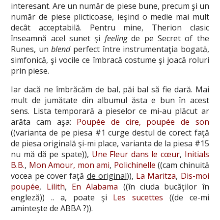
interesant. Are un număr de piese bune, precum şi un
număr de piese plicticoase, ieşind o medie mai mult
decât acceptabilă. Pentru mine, Therion clasic
înseamnă acel sunet şi
feeling
de pe Secret of the
Runes, un
blend
perfect între instrumentaţia bogată,
simfonică, şi vocile ce îmbracă costume şi joacă roluri
prin piese.
Iar dacă ne îmbrăcăm de bal, păi bal să fie dară. Mai
mult de jumătate din albumul ăsta e bun în acest
sens. Lista temporară a pieselor ce mi-au plăcut ar
arăta cam aşa:
Poupée de cire, poupée de son
((varianta de pe piesa #1 curge destul de corect faţă
de piesa originală şi-mi place, varianta de la piesa #15
nu mă dă pe spate)),
Une Fleur dans le cœur
,
Initials
B.B.
,
Mon Amour, mon ami
,
Polichinelle
((cam chinuită
vocea pe cover faţă
de original
)),
La Maritza
,
Dis-moi
poupée
,
Lilith
,
En Alabama
((în ciuda bucăţilor în
engleză)) .. a, poate şi
Les sucettes
((de ce-mi
aminteşte de ABBA ?)).