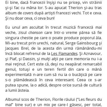
Ei bine, dacă francezii înşişi nu se pricep, vin străinii
şi-şi fac cu mâna lor. S-au apucat Therion şi-au tras
album de
covers
după artişti francezi vechi. Tot e ceva.
Şi nu doar ceva, ci ceva bun!
Eu unul am ascultat în trecut muzică franceză mai
veche, zisul
chanson
care într-o vreme părea să fie
singura chestie pe care o poate produce poporul ăla.
Mi-au trecut prin urechi, natural, Serge Gainsbourg şi
Jacques Brel, de la acesta din urmă rămânându-mi
încă blocat refrenul de la
Les Flamandes
. Şi Aznavour,
şi Piaf, şi Dassin, şi mulţi alţii pe care memoria nu i-a
mai reţinut. Cert este că, deşi nu neapărat remarcabil
genul, totuşi e un teren fertil din care o mână
experimentată n-are cum să nu ia o bucăţică pe care
s-o plămădească în ceva interesant. Ceea ce s-ar
putea spune, la o adică, despre orice sursă de cultură
a lumii ăsteia.
Albumul scos de Therion, Florile răului (“Les fleurs du
mal” bine sur) e un mix pe care-l găsesc, per total,