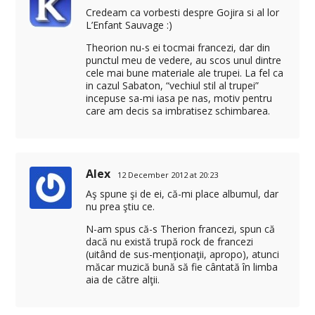
Credeam ca vorbesti despre Gojira si al lor
L’Enfant Sauvage :)
Theorion nu-s ei tocmai francezi, dar din
punctul meu de vedere, au scos unul dintre
cele mai bune materiale ale trupei. La fel ca
in cazul Sabaton, “vechiul stil al trupei”
incepuse sa-mi iasa pe nas, motiv pentru
care am decis sa imbratisez schimbarea.
Alex
12 December 2012 at 20:23
Aş spune şi de ei, că-mi place albumul, dar
nu prea ştiu ce.
N-am spus că-s Therion francezi, spun că
dacă nu există trupă rock de francezi
(uitând de sus-menţionaţii, apropo), atunci
măcar muzică bună să fie cântată în limba
aia de către alţii.