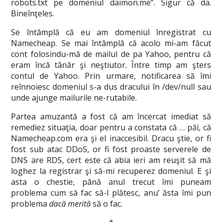
robots.txt pe domeniul daimon.me”. Sigur că da.
Bineînţeles.
Se întâmplă că eu am domeniul înregistrat cu
Namecheap. Se mai întâmplă că acolo mi-am făcut
cont folosindu-mă de mailul de pa Yahoo, pentru că
eram încă tânăr şi neştiutor. Între timp am şters
contul de Yahoo. Prin urmare, notificarea să îmi
reînnoiesc domeniul s-a dus dracului în /dev/null sau
unde ajunge mailurile ne-rutabile.
Partea amuzantă a fost că am încercat imediat să
remediez situaţia, doar pentru a constata că … păi, că
Namecheap.com era şi el inaccesibil. Dracu ştie, or fi
fost sub atac DDoS, or fi fost proaste serverele de
DNS are RDS, cert este că abia ieri am reuşit să mă
loghez la registrar şi să-mi recuperez domeniul. E şi
asta o chestie, până anul trecut îmi puneam
problema cum să fac să-l plătesc, anu’ ăsta îmi pun
problema
dacă merită
să o fac.