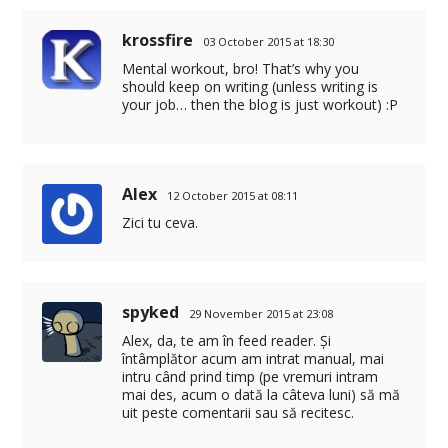
krossfire
03 October 2015 at 18:30
Mental workout, bro! That’s why you
should keep on writing (unless writing is
your job… then the blog is just workout) :P
Alex
12 October 2015 at 08:11
Zici tu ceva.
spyked
29 November 2015 at 23:08
Alex, da, te am în feed reader. Și
întâmplător acum am intrat manual, mai
intru când prind timp (pe vremuri intram
mai des, acum o dată la câteva luni) să mă
uit peste comentarii sau să recitesc.