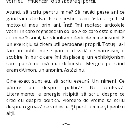
voi fi eu “influencer” o să zboare şi porcii.
Atunci, să scriu pentru mine? Să revăd peste ani ce
gândeam cândva. E o chestie, cam ăsta a şi fost
motto-ul meu prin ani. Încă îmi recitesc articolele
vechi, în care regăsesc un soi de Alex care este similar
cu mine însumi, iar simultan diferit de mine însumi. E
un exerciţiu să zicem util persoanei proprii. Totuşi, a-l
face în public mi se pare o dovadă de narcisism, o
scobire în buric care îmi displace şi un exhibiţionism
care parcă nu mă mai defineşte. Mergea pe când
eram dAImon, un anonim. Astăzi nu.
Cine exact sunt eu, să scriu eseuri? Un nimeni. Ce
părere am despre politică? Nu contează.
Literalmente, e energie risipită să scriu despre ce
cred eu despre politică. Pierdere de vreme să scriu
despre o groază de subiecte. Şi pentru mine şi pentru
alţii.
~*~