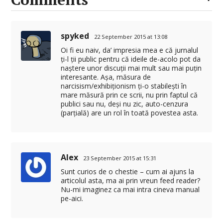
spyked
22 September 2015 at 13:08
Oi fi eu naiv, da’ impresia mea e că jurnalul
ți-l ții public pentru că ideile de-acolo pot da
naștere unor discuții mai mult sau mai puțin
interesante. Așa, măsura de
narcisism/exhibiționism ți-o stabilești în
mare măsură prin ce scrii, nu prin faptul că
publici sau nu, deși nu zic, auto-cenzura
(parțială) are un rol în toată povestea asta.
Alex
23 September 2015 at 15:31
Sunt curios de o chestie – cum ai ajuns la
articolul asta, ma ai prin vreun feed reader?
Nu-mi imaginez ca mai intra cineva manual
pe-aici.