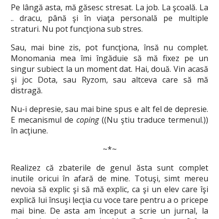
Pe lângă asta, mă găsesc stresat. La job. La şcoală. La
.. dracu, până şi în viaţa personală pe multiple
straturi. Nu pot funcţiona sub stres.
Sau, mai bine zis, pot funcţiona, însă nu complet.
Monomania mea îmi îngăduie să mă fixez pe un
singur subiect la un moment dat. Hai, două. Vin acasă
şi joc Dota, sau Ryzom, sau altceva care să mă
distragă.
Nu-i depresie, sau mai bine spus e alt fel de depresie.
E mecanismul de
coping
((Nu ştiu traduce termenul.))
în acţiune.
~*~
Realizez că zbaterile de genul ăsta sunt complet
inutile oricui în afară de mine. Totuşi, simt mereu
nevoia să explic şi să mă explic, ca şi un elev care îşi
explică lui însuşi lecţia cu voce tare pentru a o pricepe
mai bine. De asta am început a scrie un jurnal, la