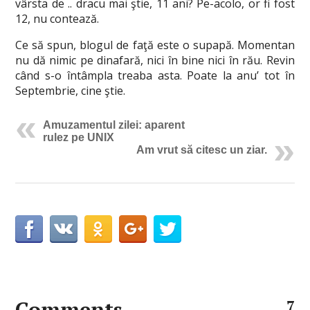
vârsta de .. dracu mai ştie, 11 ani? Pe-acolo, or fi fost
12, nu contează.
Ce să spun, blogul de faţă este o supapă. Momentan
nu dă nimic pe dinafară, nici în bine nici în rău. Revin
când s-o întâmpla treaba asta. Poate la anu’ tot în
Septembrie, cine ştie.
Amuzamentul zilei: aparent
rulez pe UNIX
Am vrut să citesc un ziar.
Comments
7