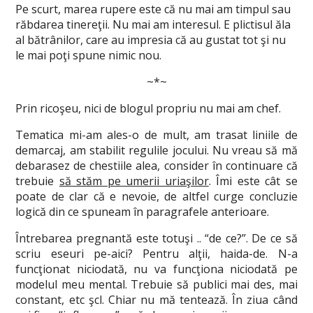
Pe scurt, marea rupere este că nu mai am timpul sau
răbdarea tinereţii. Nu mai am interesul. E plictisul ăla
al bătrânilor, care au impresia că au gustat tot şi nu
le mai poţi spune nimic nou.
~*~
Prin ricoşeu, nici de blogul propriu nu mai am chef.
Tematica mi-am ales-o de mult, am trasat liniile de
demarcaj, am stabilit regulile jocului. Nu vreau să mă
debarasez de chestiile alea, consider în continuare că
trebuie
să stăm pe umerii uriaşilor
. Îmi este cât se
poate de clar că e nevoie, de altfel curge concluzie
logică din ce spuneam în paragrafele anterioare.
Întrebarea pregnantă este totuşi .. “de ce?”. De ce să
scriu eseuri pe-aici? Pentru alţii, haida-de. N-a
funcţionat niciodată, nu va funcţiona niciodată pe
modelul meu mental. Trebuie să publici mai des, mai
constant, etc şcl. Chiar nu mă tentează. În ziua când