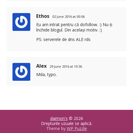
Ethos
02 June 2016 at 00:06
Eu am intrat pentru că dofollow. :) Nu-ți
închide blogul. Din același motiv. :)
PS: serverele de dns ALE rds
Alex
29 June 2016 at 10:36
Mda, typo.
daimon's
© 2026
Drepturile uzuale se aplică.
Theme by
WP Puzzle