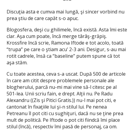
~*~
Discuţia asta e cumva mai lungă, şi sincer vorbind nu
prea ştiu de care capăt s-o apuc.
Blogosfera, deşi cu ghilimele, încă există. Asta îmi este
clar. Aşa cum poate, încă merge târâş-grăpiş.
Krossfire încă scrie, Ramona Iftode e tot acolo, toată
“trupa” pe care o ştiam acu’ 2-3 ani. Desigur, s-au mai
rotit cadrele, însă ca “baseline” putem spune că tot
aşa stăm.
Cu toate acestea, ceva s-a uscat. După 500 de articole
în care am citit despre problemele personale ale
blogherului, parcă nu-mi mai vine să-l citesc pe al
501-lea. Unii scriu fain, e drept. Alţii nu. Pe Radu
Alexandru ((Zis şi Pitici Gratis.)) nu-l mai pot citi, e
cantonat în fixaţiile lui şi-n stilul lui. Pe nenea
Petreanu îl pot citi cu sughiţuri, dacă nu se ţine prea
mult de politică. Pe Iftode o pot citi fiindcă îmi place
stilul (încă), respectiv îmi pasă de personaj, ca om.