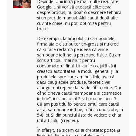
Depinde. Unii intră pe mai multe rezultate
Google. Unii vor să citească câte ceva
despre produs, nu doar o descriere tehnică
și un preț de manual. Alții caută după alte
cuvinte cheie, nu poți optimiza pentru
toate.
De exemplu, la articolul cu șampoanele,
firma aia e distribuitor en-gross și nu cred
că-și face reclamă pe ideea că vinde
șampoane ieftine la persoane fizice. Eu am
scris articolul mai mult pentru
consumatorul final. Linkurile o ajută să îi
crească autoritatea la modul general și la
produsele spre care am pus link, așa că
dacă cauți acele produse, teoretic vei
ajunge mai repede la ea decât la mine. Dar
când cineva caută “sampoane si cosmetice
ieftine”, io-s pe locul 2 și firma pe locul 5.
Că am pus titlu fix pentru omul care caută
asta, șampoane ieftine, mărci cunoscute, la
5-8 lei. Și din punctul ăsta de vedere e chiar
util articolul (cred eu).
În sfârșit, să zicem că ai dreptate: poate și
limbajul din articol, cuvintele cheie,