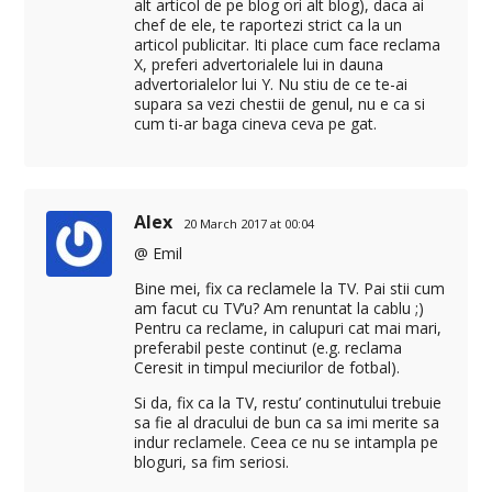
alt articol de pe blog ori alt blog), daca ai
chef de ele, te raportezi strict ca la un
articol publicitar. Iti place cum face reclama
X, preferi advertorialele lui in dauna
advertorialelor lui Y. Nu stiu de ce te-ai
supara sa vezi chestii de genul, nu e ca si
cum ti-ar baga cineva ceva pe gat.
Alex
20 March 2017 at 00:04
@ Emil
Bine mei, fix ca reclamele la TV. Pai stii cum
am facut cu TV’u? Am renuntat la cablu ;)
Pentru ca reclame, in calupuri cat mai mari,
preferabil peste continut (e.g. reclama
Ceresit in timpul meciurilor de fotbal).
Si da, fix ca la TV, restu’ continutului trebuie
sa fie al dracului de bun ca sa imi merite sa
indur reclamele. Ceea ce nu se intampla pe
bloguri, sa fim seriosi.