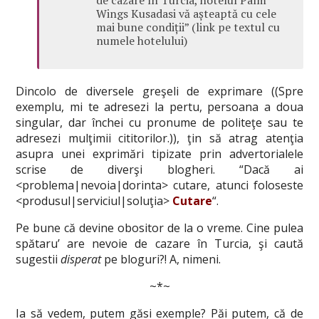
de cazare în Turcia, hotelul Palm
Wings Kusadasi vă așteaptă cu cele
mai bune condiții” (link pe textul cu
numele hotelului)
Dincolo de diversele greşeli de exprimare ((Spre
exemplu, mi te adresezi la pertu, persoana a doua
singular, dar închei cu pronume de politeţe sau te
adresezi mulţimii cititorilor.)), ţin să atrag atenţia
asupra unei exprimări tipizate prin advertorialele
scrise de diverşi blogheri. “Dacă ai
<problema|nevoia|dorinta> cutare, atunci foloseste
<produsul|serviciul|soluţia>
Cutare
“.
Pe bune că devine obositor de la o vreme. Cine pulea
spătaru’ are nevoie de cazare în Turcia, şi caută
sugestii
disperat
pe bloguri?! A, nimeni.
~*~
Ia să vedem, putem găsi exemple? Păi putem, că de