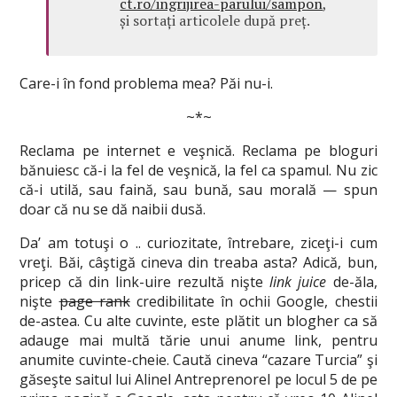
ct.ro/ingrijirea-parului/sampon
,
și sortați articolele după preț.
Care-i în fond problema mea? Păi nu-i.
~*~
Reclama pe internet e veşnică. Reclama pe bloguri
bănuiesc că-i la fel de veşnică, la fel ca spamul. Nu zic
că-i utilă, sau faină, sau bună, sau morală — spun
doar că nu se dă naibii dusă.
Da’ am totuşi o .. curiozitate, întrebare, ziceţi-i cum
vreţi. Băi, câştigă cineva din treaba asta? Adică, bun,
pricep că din link-uire rezultă nişte
link juice
de-ăla,
nişte
page rank
credibilitate în ochii Google, chestii
de-astea. Cu alte cuvinte, este plătit un blogher ca să
adauge mai multă tărie unui anume link, pentru
anumite cuvinte-cheie. Caută cineva “cazare Turcia” şi
găseşte saitul lui Alinel Antreprenorel pe locul 5 de pe