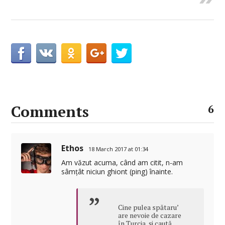
Comments
6
Ethos
18 March 2017 at 01:34
Am văzut acuma, când am citit, n-am
sâmțât niciun ghiont (ping) înainte.
Cine pulea spătaru’
are nevoie de cazare
în Turcia, şi caută