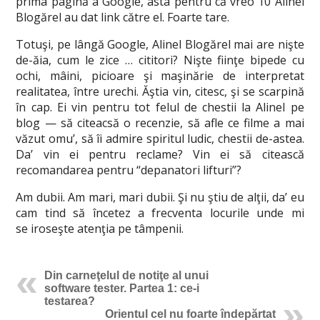
prima pagină a Google, asta pentru că vreo 10 Alinel
Blogărel au dat link către el. Foarte tare.
Totuşi, pe lângă Google, Alinel Blogărel mai are nişte
de-ăia, cum le zice … cititori? Nişte fiinţe bipede cu
ochi, mâini, picioare şi maşinărie de interpretat
realitatea, între urechi. Ăştia vin, citesc, şi se scarpină
în cap. Ei vin pentru tot felul de chestii la Alinel pe
blog — să citeacsă o recenzie, să afle ce filme a mai
văzut omu’, să îi admire spiritul ludic, chestii de-astea.
Da’ vin ei pentru reclame? Vin ei să citească
recomandarea pentru “depanatori lifturi”?
Am dubii. Am mari, mari dubii. Şi nu ştiu de alţii, da’ eu
cam tind să încetez a frecventa locurile unde mi
se iroseşte atenţia pe tâmpenii.
Din carneţelul de notiţe al unui
software tester. Partea 1: ce-i
testarea?
Orientul cel nu foarte îndepărtat