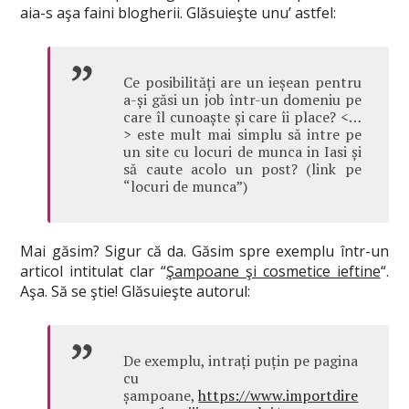
aia-s aşa faini blogherii. Glăsuieşte unu’ astfel:
Ce posibilități are un ieșean pentru
a-și găsi un job într-un domeniu pe
care îl cunoaște și care îi place? <…
> este mult mai simplu să intre pe
un site cu locuri de munca in Iasi și
să caute acolo un post? (link pe
“locuri de munca”)
Mai găsim? Sigur că da. Găsim spre exemplu într-un
articol intitulat clar “
Şampoane şi cosmetice ieftine
“.
Aşa. Să se ştie! Glăsuieşte autorul:
De exemplu, intrați puțin pe pagina
cu
șampoane,
https://www.importdire