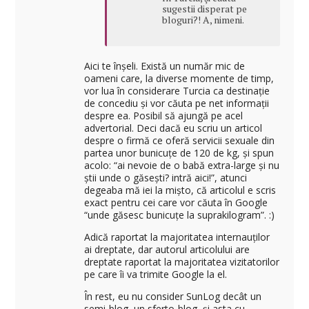
sugestii disperat pe
bloguri?! A, nimeni.
Aici te înșeli. Există un număr mic de
oameni care, la diverse momente de timp,
vor lua în considerare Turcia ca destinație
de concediu și vor căuta pe net informații
despre ea. Posibil să ajungă pe acel
advertorial. Deci dacă eu scriu un articol
despre o firmă ce oferă servicii sexuale din
partea unor bunicuțe de 120 de kg, și spun
acolo: “ai nevoie de o babă extra-large și nu
știi unde o găsești? intră aici!”, atunci
degeaba mă iei la mișto, că articolul e scris
exact pentru cei care vor căuta în Google
“unde găsesc bunicuțe la suprakilogram”. :)
Adică raportat la majoritatea internauților
ai dreptate, dar autorul articolului are
dreptate raportat la majoritatea vizitatorilor
pe care îi va trimite Google la el.
În rest, eu nu consider SunLog decât un
semi-blog, un sferto-blog, și asta cu