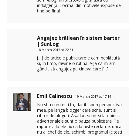
indulgență. Tocmai din motivele expuse de
tine pe final.
Angajez brăilean în sistem barter
| SunLog
18 March 2017 at 22:31
[…] de articole publicitare e cam neplăcută
și, în timp, devine o rutină. Așa că m-am
gândit să angajez pe cineva care […]
Emil Calinescu
19 March 2017 at 17:14
Nu stiu cum esti tu, dar iti spun perspectiva
mea, pe langa blogger care scrie, sunt si
cititor de bloguri. Asadar, scurt si la obiect:
advertorialele sunt o pauza publicitara. Te
raportezi la ele fix ca la niste reclame: daca
nu ai chef de ele, schimbi programul (citesti