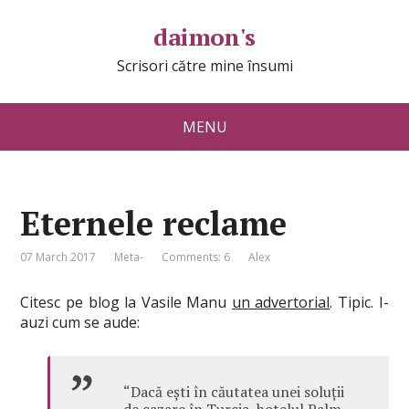
daimon's
Scrisori către mine însumi
MENU
Eternele reclame
07 March 2017
Meta-
Comments: 6
Alex
Citesc pe blog la Vasile Manu
un advertorial
. Tipic. I-
auzi cum se aude:
“Dacă ești în căutatea unei soluții