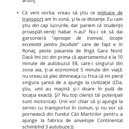
anunţ.
Că veni vorba: vreau să ştiu ce
mijloace de
transport
am în zonă, şi la ce distanţe. Eu cam
ştiu din cap lucrurile, dar pariem că studenţii
proaspăt-veniţi habar n-au? Nu-i ok să dai
garsonieră “
aproape de tramvai, locaţie
excelentă pentru facultate
” care de fapt e în
Ronaţ, peste pasarela de lîngă Gara Nord.
Dacă îmi zici din prima că apartamentul e la 10
minute de autobuzul E8, care-i singurul din
zona aia, ţi-ai economisit 5 minute din viaţă:
nu vreau să plec dimineaţa cu frica că-mi pierd
singura şansă de a ajunge la civilizaţie ((Da,
ştiu, unii au maşină şi-i doare în pulă de
locaţia exactă. Şi? Nu toţi clienţii tăi potenţiali
sunt motorizaţi. Unii vor chiar să şi ajungă la
servici cu transportul în comun, şi nu vor să
pornească din fundul Căii Martirilor pentru a
ajunge la fabrica de anvelope Continental
schimbînd 3 autobuze.)).