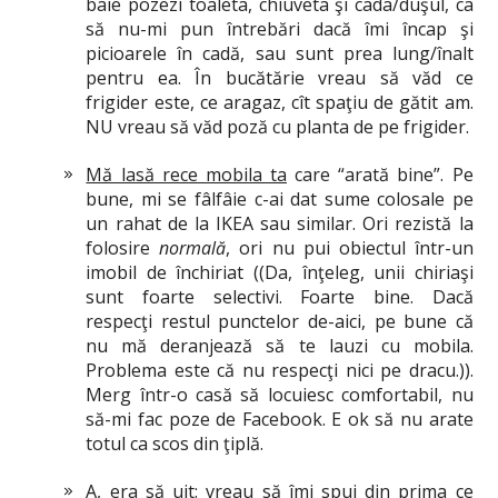
baie pozezi toaleta, chiuveta şi cada/duşul, ca
să nu-mi pun întrebări dacă îmi încap şi
picioarele în cadă, sau sunt prea lung/înalt
pentru ea. În bucătărie vreau să văd ce
frigider este, ce aragaz, cît spaţiu de gătit am.
NU vreau să văd poză cu planta de pe frigider.
Mă lasă rece mobila ta
care “arată bine”. Pe
bune, mi se fâlfâie c-ai dat sume colosale pe
un rahat de la IKEA sau similar. Ori rezistă la
folosire
normală
, ori nu pui obiectul într-un
imobil de închiriat ((Da, înţeleg, unii chiriaşi
sunt foarte selectivi. Foarte bine. Dacă
respecţi restul punctelor de-aici, pe bune că
nu mă deranjează să te lauzi cu mobila.
Problema este că nu respecţi nici pe dracu.)).
Merg într-o casă să locuiesc comfortabil, nu
să-mi fac poze de Facebook. E ok să nu arate
totul ca scos din ţiplă.
A, era să uit: vreau să îmi spui din prima ce