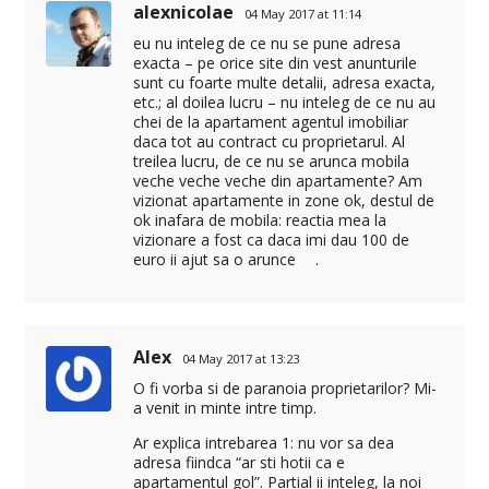
alexnicolae
04 May 2017 at 11:14
eu nu inteleg de ce nu se pune adresa
exacta – pe orice site din vest anunturile
sunt cu foarte multe detalii, adresa exacta,
etc.; al doilea lucru – nu inteleg de ce nu au
chei de la apartament agentul imobiliar
daca tot au contract cu proprietarul. Al
treilea lucru, de ce nu se arunca mobila
veche veche veche din apartamente? Am
vizionat apartamente in zone ok, destul de
ok inafara de mobila: reactia mea la
vizionare a fost ca daca imi dau 100 de
euro ii ajut sa o arunce .
Alex
04 May 2017 at 13:23
O fi vorba si de paranoia proprietarilor? Mi-
a venit in minte intre timp.
Ar explica intrebarea 1: nu vor sa dea
adresa fiindca “ar sti hotii ca e
apartamentul gol”. Partial ii inteleg, la noi