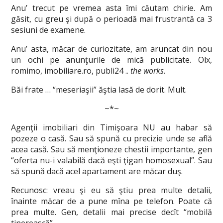
Anu’ trecut pe vremea asta îmi căutam chirie. Am
găsit, cu greu şi după o perioadă mai frustrantă ca 3
sesiuni de examene.
Anu’ asta, măcar de curiozitate, am aruncat din nou
un ochi pe anunţurile de mică publicitate. Olx,
romimo, imobiliare.ro, publi24 ..
the works
.
Băi frate … “meseriaşii” ăştia lasă de dorit. Mult.
~*~
Agenţii imobiliari din Timişoara NU au habar să
pozeze o casă. Sau să spună cu precizie unde se află
acea casă. Sau să menţioneze chestii importante, gen
“oferta nu-i valabilă dacă eşti ţigan homosexual”. Sau
să spună dacă acel apartament are măcar duş.
Recunosc: vreau şi eu să ştiu prea multe detalii,
înainte măcar de a pune mîna pe telefon. Poate că
prea multe. Gen, detalii mai precise decît “mobilă