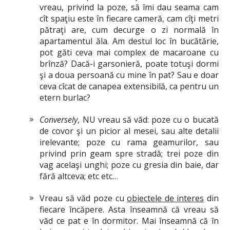
vreau, privind la poze, să îmi dau seama cam
cît spaţiu este în fiecare cameră, cam cîţi metri
pătraţi are, cum decurge o zi normală în
apartamentul ăla. Am destul loc în bucătărie,
pot găti ceva mai complex de macaroane cu
brînză? Dacă-i garsonieră, poate totuşi dormi
şi a doua persoană cu mine în pat? Sau e doar
ceva cîcat de canapea extensibilă, ca pentru un
etern burlac?
Conversely
, NU vreau să văd: poze cu o bucată
de covor şi un picior al mesei, sau alte detalii
irelevante; poze cu rama geamurilor, sau
privind prin geam spre stradă; trei poze din
vag acelaşi unghi; poze cu gresia din baie, dar
fără altceva; etc etc…
Vreau să văd poze cu
obiectele de interes
din
fiecare încăpere. Asta înseamnă că vreau să
văd ce pat e în dormitor. Mai înseamnă că în