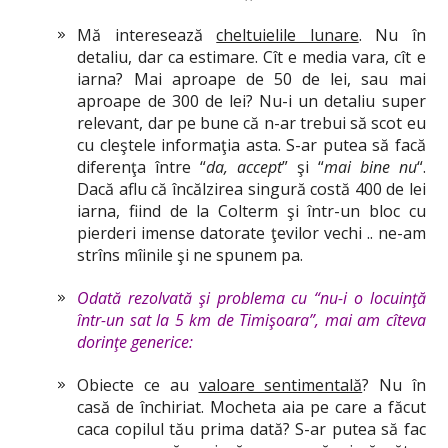
Mă interesează
cheltuielile lunare
. Nu în
detaliu, dar ca estimare. Cît e media vara, cît e
iarna? Mai aproape de 50 de lei, sau mai
aproape de 300 de lei? Nu-i un detaliu super
relevant, dar pe bune că n-ar trebui să scot eu
cu cleştele informaţia asta. S-ar putea să facă
diferenţa între “
da, accept
” şi “
mai bine nu
“.
Dacă aflu că încălzirea singură costă 400 de lei
iarna, fiind de la Colterm şi într-un bloc cu
pierderi imense datorate ţevilor vechi .. ne-am
strîns mîinile şi ne spunem pa.
Odată rezolvată şi problema cu “nu-i o locuinţă
într-un sat la 5 km de Timişoara”, mai am cîteva
dorinţe generice:
Obiecte ce au
valoare sentimentală
? Nu în
casă de închiriat. Mocheta aia pe care a făcut
caca copilul tău prima dată? S-ar putea să fac