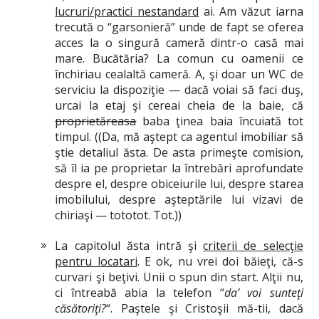
lucruri/practici nestandard
ai. Am văzut iarna
trecută o “garsonieră” unde de fapt se oferea
acces la o singură cameră dintr-o casă mai
mare. Bucătăria? La comun cu oamenii ce
închiriau cealaltă cameră. A, şi doar un WC de
serviciu la dispoziţie — dacă voiai să faci duş,
urcai la etaj şi cereai cheia de la baie, că
proprietăreasa
baba ţinea baia încuiată tot
timpul. ((Da, mă aştept ca agentul imobiliar să
ştie detaliul ăsta. De asta primeşte comision,
să îl ia pe proprietar la întrebări aprofundate
despre el, despre obiceiurile lui, despre starea
imobilului, despre aşteptările lui vizavi de
chiriaşi — tototot. Tot.))
La capitolul ăsta intră şi
criterii de selecţie
pentru locatari
. E ok, nu vrei doi băieţi, că-s
curvari şi beţivi. Unii o spun din start. Alţii nu,
ci întreabă abia la telefon “
da’ voi sunteţi
căsătoriţi?
“. Paştele şi Cristoşii mă-tii, dacă