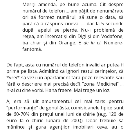
Meriţi amendă, pe bune acuma. Cît despre
numărul de telefon … am păţit de nenumărate
ori să formez numărul, să sune o dată, să
pară că a răspuns cineva — dar la 5 secunde
după, apelul se pierde. Nu-i problemă de
reţea, am încercat şi din Digi şi din Vodafone,
ba chiar şi din Orange. E
de la ei
. Numere-
fantomă.
De fapt, asta cu numărul de telefon invalid ar putea fi
prima pe listă. Admiţînd că ignori restul cerinţelor, că
*vrei* să vezi un apartament fără poze relevante sau
fără o descriere mai precisă decît “zona Medicinei” …
n-ai cu cine vorbi. Haha fraere. Mai trage un loz.
A, era să uit amuzamentul cel mai tare: pentru
“performanţe” de genul ăsta, comisioanele tipice sunt
de 60-70% din preţul unei luni de chirie ((e.g. 120 de
euro la o chirie lunară de 200.)). Doar trebuie să
mănînce şi gura agenţilor imobiliari ceva, au o