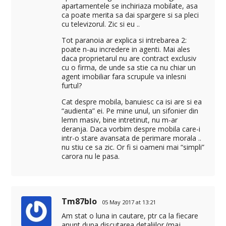
apartamentele se inchiriaza mobilate, asa
ca poate merita sa dai spargere si sa pleci
cu televizorul. Zic si eu ..
Tot paranoia ar explica si intrebarea 2:
poate n-au incredere in agenti. Mai ales
daca proprietarul nu are contract exclusiv
cu o firma, de unde sa stie ca nu chiar un
agent imobiliar fara scrupule va inlesni
furtul?
Cat despre mobila, banuiesc ca isi are si ea
“audienta” ei. Pe mine unul, un sifonier din
lemn masiv, bine intretinut, nu m-ar
deranja. Daca vorbim despre mobila care-i
intr-o stare avansata de perimare morala ..
nu stiu ce sa zic. Or fi si oameni mai “simpli”
carora nu le pasa.
Tm87blo
05 May 2017 at 13:21
Am stat o luna in cautare, ptr ca la fiecare
anunt dupa discutarea detaliilor (maj