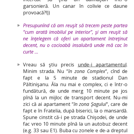
garsonieră. Un canar în colivie ce daune
provoacă?!))
Presupunînd că am reuşit să trecem peste partea
“cum arată imobilul pe interior”, şi am reuşit să
ne înţelegem că oferi un apartament întreţinut
decent, nu o cocioabă insalubră unde mă cac în
curte …
Vreau să ştiu precis
unde-i apartamentul
.
Minim strada. Nu “
în zona Complex
“, cînd de
fapt e la 5 minute de stadionul Dan
Păltinişanu. Ăla nu mai e complex, ci e într-o
fundătură, de unde merg 10 minute pe jos
pînă la un mijloc de transport decent. Nu-mi
zici că ai apartament “
în zona Şagului
“, care de
fapt e în Fratelia, după biserici, la o mansardă.
Spune cinstit că-i pe strada Chişodei, de unde
fac vreo 10 minute pînă la un autobuz decent
(e.g. 33 sau E1). Buba cu zonele e de-a dreptul