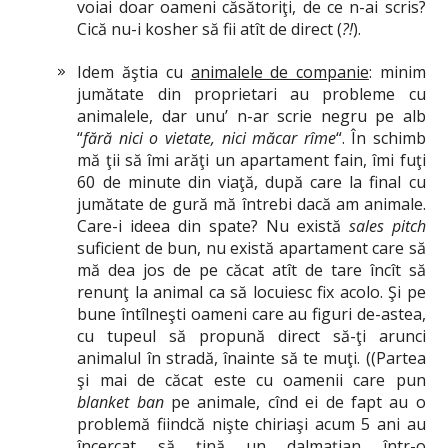
voiai doar oameni căsătoriţi, de ce n-ai scris?
Cică nu-i kosher să fii atît de direct (
?!
).
Idem ăştia cu
animalele de companie
: minim
jumătate din proprietari au probleme cu
animalele, dar unu’ n-ar scrie negru pe alb
“
fără nici o vietate, nici măcar rîme
“. În schimb
mă ţii să îmi arăţi un apartament fain, îmi fuţi
60 de minute din viaţă, după care la final cu
jumătate de gură mă întrebi dacă am animale.
Care-i ideea din spate? Nu există
sales pitch
suficient de bun, nu există apartament care să
mă dea jos de pe căcat atît de tare încît să
renunţ la animal ca să locuiesc fix acolo. Şi pe
bune întîlneşti oameni care au figuri de-astea,
cu tupeul să propună direct să-ţi arunci
animalul în stradă, înainte să te muţi. ((Partea
şi mai de căcat este cu oamenii care pun
blanket ban
pe animale, cînd ei de fapt au o
problemă fiindcă nişte chiriaşi acum 5 ani au
încercat să ţină un dalmaţian într-o