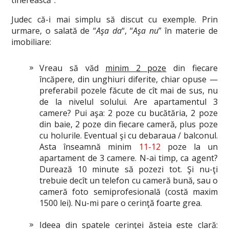
tinerească”.
Judec că-i mai simplu să discut cu exemple. Prin
urmare, o salată de “
Aşa da
“, “
Aşa nu
” în materie de
imobiliare:
Vreau să văd
minim 2 poze
din fiecare
încăpere, din unghiuri diferite, chiar opuse —
preferabil pozele făcute de cît mai de sus, nu
de la nivelul solului. Are apartamentul 3
camere? Pui aşa: 2 poze cu bucătăria, 2 poze
din baie, 2 poze din fiecare cameră, plus poze
cu holurile. Eventual şi cu debaraua / balconul.
Asta înseamnă minim
11-12
poze la un
apartament de 3 camere. N-ai timp, ca agent?
Durează 10 minute să pozezi tot. Şi nu-ţi
trebuie decît un telefon cu cameră bună, sau o
cameră foto semiprofesională (costă maxim
1500 lei). Nu-mi pare o cerinţă foarte grea.
Ideea din spatele cerinţei ăsteia este clară: