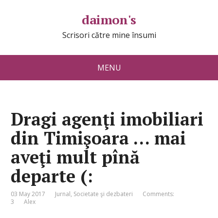
daimon's
Scrisori către mine însumi
MENU
Dragi agenţi imobiliari
din Timişoara … mai
aveţi mult pînă
departe (:
03 May 2017
Jurnal
,
Societate şi dezbateri
Comments:
3
Alex