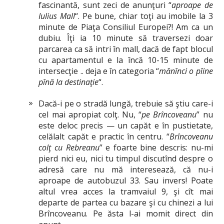
fascinantă, sunt zeci de anunţuri “
aproape de
Iulius Mall
“. Pe bune, chiar toţi au imobile la 3
minute de Piaţa Consiliul Europei?! Am ca un
dubiu. Îţi ia 10 minute să traversezi doar
parcarea ca să intri în mall, dacă de fapt blocul
cu apartamentul e la încă 10-15 minute de
intersecţie .. deja e în categoria “
mănînci o pîine
pînă la destinaţie
“.
Dacă-i pe o stradă lungă, trebuie să ştiu care-i
cel mai apropiat colţ. Nu, “
pe Brîncoveanu
” nu
este deloc precis — un capăt e în pustietate,
celălalt capăt e practic în centru. “
Brîncoveanu
colţ cu Rebreanu
” e foarte bine descris: nu-mi
pierd nici eu, nici tu timpul discutînd despre o
adresă care nu mă interesează, că nu-i
aproape de autobuzul 33. Sau invers! Poate
altul vrea acces la tramvaiul 9, şi cît mai
departe de partea cu bazare şi cu chinezi a lui
Brîncoveanu. Pe ăsta l-ai momit direct din