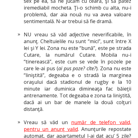
sex pe ea, să ne jucăm cu ceară, şi să pătez
iremediabil mocheta. Ţi-o schimb cu alta, nu-i
problemă, dar aia nouă nu va avea valoare
sentimentală. N-ar trebui să fie dramă.
NU vreau să văd adjective neverificabile, în
anunţ. Cheltuielile nu sunt “mici”, sunt între X
lei şi Y lei. Zona nu este “bună”, este pe strada
Cutare, la numărul Cutare. Mobila nu-i
“tinerească”, este cum se vede în pozele pe
care le-ai pus (
ai pus poze? cîte?
). Zona nu este
“liniştită”, degeaba e o stradă la marginea
oraşului dacă stadionul de rugby e la 10
minute iar duminica dimineaţa fac băieţii
antrenamente. Tot degeaba e zona ta liniştită,
dacă ai un bar de manele la două colţuri
distanţă.
Vreau să văd un
număr de telefon valid,
pentru un anunţ valid
. Anunţurile repostate
automat, dar apartametul l-ai dat acu’ 5 zile?