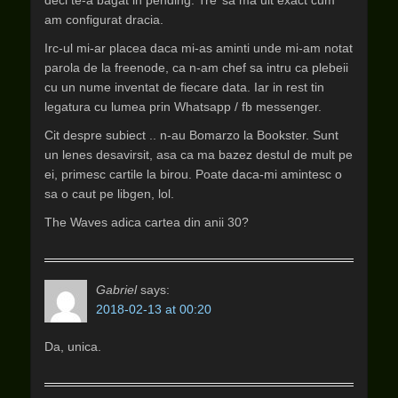
deci te-a bagat in pending. Tre’ sa ma uit exact cum
am configurat dracia.
Irc-ul mi-ar placea daca mi-as aminti unde mi-am notat
parola de la freenode, ca n-am chef sa intru ca plebeii
cu un nume inventat de fiecare data. Iar in rest tin
legatura cu lumea prin Whatsapp / fb messenger.
Cit despre subiect .. n-au Bomarzo la Bookster. Sunt
un lenes desavirsit, asa ca ma bazez destul de mult pe
ei, primesc cartile la birou. Poate daca-mi amintesc o
sa o caut pe libgen, lol.
The Waves adica cartea din anii 30?
Gabriel
says:
2018-02-13 at 00:20
Da, unica.