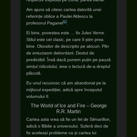
Am ajuns să citesc cartea datorită unei
referințe oblice a Paulei Aldescu la
[1]
profesorul Paganel
.
Ei bine, povestea este … fix Jules Verne.
Stilul este cel clasic, pe care îl știm prea
bine. Obositor de descriptiv pe alocuri. Plin
de entuziasm debordant. Destul de
predictibil. Însă dacă punem puțin pe pauză
simțul ridicolului, iese o lectură de-a dreptul
plăcută.
Eu unul recunosc că am abandonat pe la
mijlocul expediției, adică spre începutul
volumului II.
The World of Ice and Fire – George
R.R. Martin
Cartea asta vrea să fie un fel de Silmarillon,
adică o Biblie a universului. Suferă deci de
fix aceleași probleme ca și cartea lui