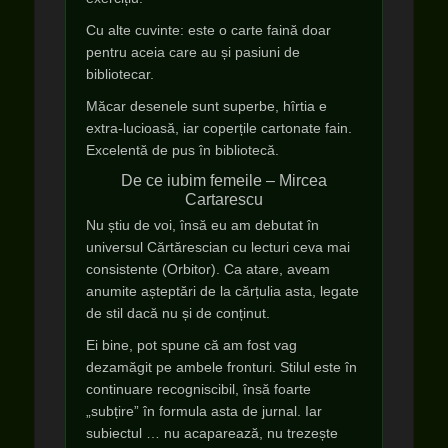
Cu alte cuvinte: este o carte faină doar
pentru aceia care au și pasiuni de
bibliotecar.
Măcar desenele sunt superbe, hîrtia e
extra-lucioasă, iar coperțile cartonate fain.
Excelentă de pus în bibliotecă.
De ce iubim femeile – Mircea
Cartarescu
Nu știu de voi, însă eu am debutat în
universul Cărtărescian cu lecturi ceva mai
consistente (Orbitor). Ca atare, aveam
anumite așteptări de la cărțulia asta, legate
de stil dacă nu și de conținut.
Ei bine, pot spune că am fost vag
dezamăgit pe ambele fronturi. Stilul este în
continuare recogniscibil, însă foarte
„subțire” în formula asta de jurnal. Iar
subiectul … nu acaparează, nu trezește