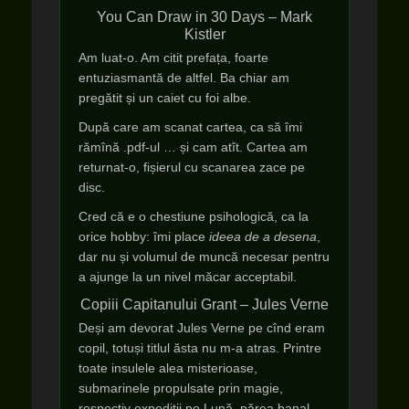
You Can Draw in 30 Days – Mark
Kistler
Am luat-o. Am citit prefața, foarte
entuziasmantă de altfel. Ba chiar am
pregătit și un caiet cu foi albe.
După care am scanat cartea, ca să îmi
rămînă .pdf-ul … și cam atît. Cartea am
returnat-o, fișierul cu scanarea zace pe
disc.
Cred că e o chestiune psihologică, ca la
orice hobby: îmi place
ideea de a desena
,
dar nu și volumul de muncă necesar pentru
a ajunge la un nivel măcar acceptabil.
Copiii Capitanului Grant – Jules Verne
Deși am devorat Jules Verne pe cînd eram
copil, totuși titlul ăsta nu m-a atras. Printre
toate insulele alea misterioase,
submarinele propulsate prin magie,
respectiv expediții pe Lună, părea banal.