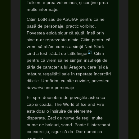
Tolkien: e prea voluminos, și conține prea
multe informații.
Citim LotR sau de ASOIAF pentru că ne
pasă de personaje, practic vorbind.
Povestea epică sigur că ajută, însă prin
sine n-ar reprezenta nimic. Citim pentru că
vrem să aflăm cum s-a simțit Ned Stark
[2]
cînd a fost trădat de Littlefinger
. Citim
pentru că vrem să ne simțim însuflețiți de
tăria de caracter a lui Aragorn, care își dă
măsura regalității sale în repetate încercări
dificile. Urmărim, cu alte cuvinte, povestea
devenirii
unor personaje.
Ei, spre deosebire de poveștile astea cu
cap și coadă, The World of Ice and Fire
este doar o înșiruire de elemente
disparate. Zeci de nume de regi, multe
nume de balauri, șamd. Poate fi interesant
ca exercițiu, sigur că da. Dar numai ca
exercițiu.