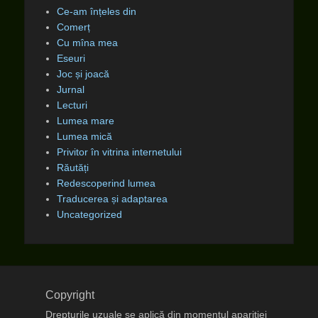
Ce-am înțeles din
Comerț
Cu mîna mea
Eseuri
Joc și joacă
Jurnal
Lecturi
Lumea mare
Lumea mică
Privitor în vitrina internetului
Răutăți
Redescoperind lumea
Traducerea și adaptarea
Uncategorized
Copyright
Drepturile uzuale se aplică din momentul apariţiei