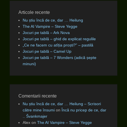
Articole recente
Nu știu încă de ce, dar … Heilung
The AI Vampire – Steve Yegge
Jocuri pe tablă – Ark Nova
Jocuri pe tablă – ghid de explicat regulile
„Ce ne facem cu atîția proști?” – pastilă
Jocuri pe tablă – Camel Up
Jocuri pe tablă – 7 Wonders (adică șepte
minuni)
Comentarii recente
Nu știu încă de ce, dar … Heilung – Scrisori
către mine însumi
on
Încă nu pricep de ce, dar
.. Švankmajer
Alex
on
The AI Vampire – Steve Yegge