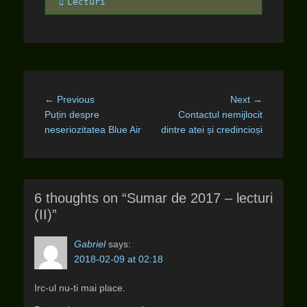
Categories
Lecturi
Post
Previous
Next
← Previous
Next →
navigation
post:
post:
Puțin despre
Contactul nemijlocit
neseriozitatea Blue Air
dintre atei și credincioși
6 thoughts on “Sumar de 2017 – lecturi
(II)”
Gabriel
says:
2018-02-09 at 02:18
Irc-ul nu-ti mai place.