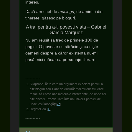
interes.
Dacă am chef de
musings
, de amintiri din
tinerețe, găsesc pe bloguri.
A trai pentru a-ti povesti viata – Gabriel
Garcia Marquez
Nu am reușit să trec de primele 100 de
pagini. O poveste cu sărăcie și cu niște
oameni despre a căror existență nu-mi
pasă, nici măcar ca personaje literare.
----------
Și apropo, ăsta este un argument excelent pentru a
citit bloguri sau ziare de cultură: mai afli chestii, care
te fac să citești alte materiale interesante, de unde afli
alte chestii. Practic, intri într-un univers paralel, de
unde ieși îmbogățit
[
↩
]
Degețel, da.
[
↩
]
----------