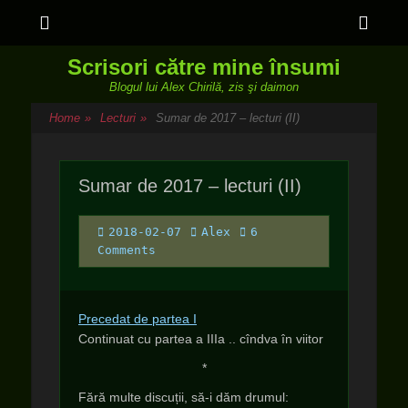
Menu
Sho
Head
Scrisori către mine însumi
Side
Blogul lui Alex Chirilă, zis şi daimon
Cont
Home
»
Lecturi
»
Sumar de 2017 – lecturi (II)
Sumar de 2017 – lecturi (II)
Posted
Author
2018-02-07
Alex
6
on
Comments
Precedat de partea I
Continuat cu partea a IIIa .. cîndva în viitor
*
Fără multe discuții, să-i dăm drumul: