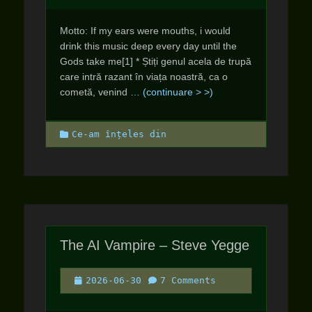
Motto: If my ears were mouths, i would
drink this music deep every day until the
Gods take me[1] * Știți genul acela de trupă
care intră razant în viața noastră, ca o
cometă, venind
… (continuare > >)
Categories
Ce-am înțeles din
The AI Vampire – Steve Yegge
Posted
2026-06-30
7 Comments
on