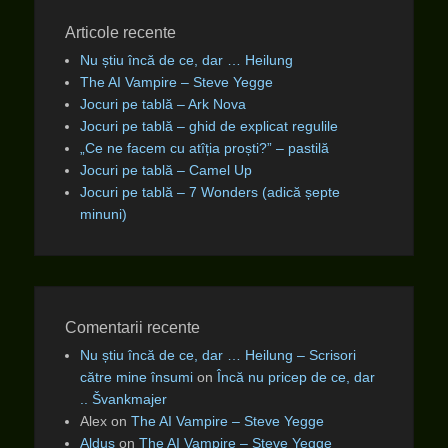
Articole recente
Nu știu încă de ce, dar … Heilung
The AI Vampire – Steve Yegge
Jocuri pe tablă – Ark Nova
Jocuri pe tablă – ghid de explicat regulile
„Ce ne facem cu atîția proști?” – pastilă
Jocuri pe tablă – Camel Up
Jocuri pe tablă – 7 Wonders (adică șepte
minuni)
Comentarii recente
Nu știu încă de ce, dar … Heilung – Scrisori
către mine însumi
on
Încă nu pricep de ce, dar
.. Švankmajer
Alex
on
The AI Vampire – Steve Yegge
Aldus
on
The AI Vampire – Steve Yegge