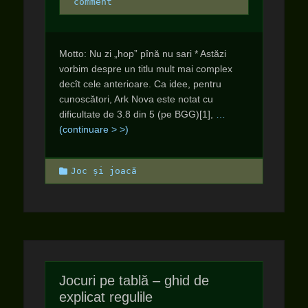
on
comment
Motto: Nu zi „hop” pînă nu sari * Astăzi
vorbim despre un titlu mult mai complex
decît cele anterioare. Ca idee, pentru
cunoscători, Ark Nova este notat cu
dificultate de 3.8 din 5 (pe BGG)[1],
…
(continuare > >)
Categories
Joc și joacă
Jocuri pe tablă – ghid de
explicat regulile