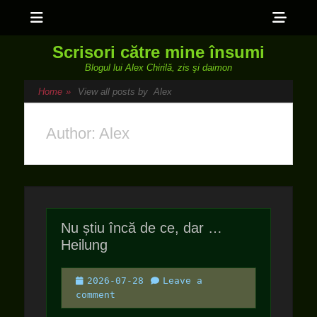
Menu
Sho
Head
Scrisori către mine însumi
Side
Blogul lui Alex Chirilă, zis şi daimon
Cont
Home
»
View all posts by
Alex
Author:
Alex
Nu știu încă de ce, dar …
Heilung
Posted
2026-07-28
Leave a
on
comment