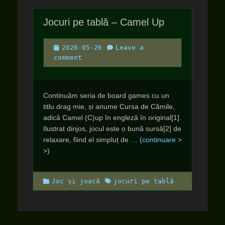
Jocuri pe tablă – Camel Up
Posted
2026-05-26
Leave a
on
comment
Continuăm seria de board games cu un
titlu drag mie, și anume Cursa de Cămile,
adică Camel (C)up în engleză în original[1].
Ilustrat dinjos, jocul este o bună sursă[2] de
relaxare, fiind el simpluț de
… (continuare >
>)
Categories
Tags
Joc și joacă
jocuri pe tablă