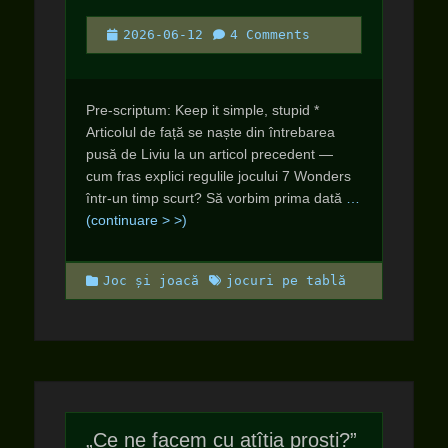
Posted
2026-06-12
4 Comments
on
Pre-scriptum: Keep it simple, stupid *
Articolul de față se naște din întrebarea
pusă de Liviu la un articol precedent —
cum fras explici regulile jocului 7 Wonders
într-un timp scurt? Să vorbim prima dată
…
(continuare > >)
Categories
Tags
Joc și joacă
jocuri pe tablă
„Ce ne facem cu atîția proști?”