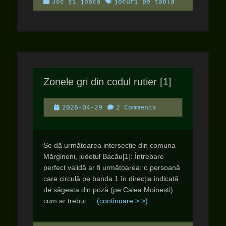
Categories
Tags
Joc și joacă
jocuri pe tablă
Zonele gri din codul rutier [1]
Posted
2026-04-29
2 Comments
on
Se dă următoarea intersecție din comuna
Mărgineni, județul Bacău[1]: Întrebare
perfect validă ar fi următoarea: o persoană
care circulă pe banda 1 în direcția indicată
de săgeata din poză (pe Calea Moinești)
cum ar trebui
… (continuare > >)