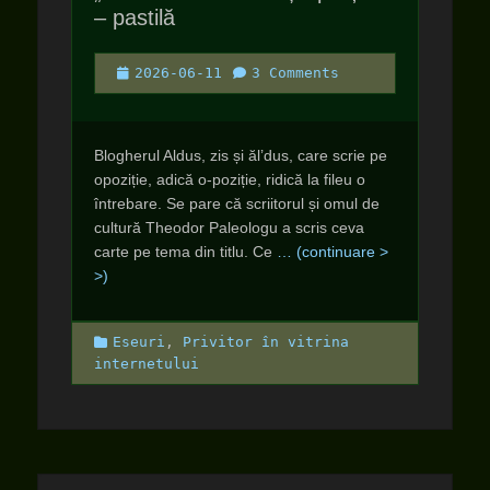
– pastilă
Posted
2026-06-11
3 Comments
on
Blogherul Aldus, zis și ăl’dus, care scrie pe
opoziție, adică o-poziție, ridică la fileu o
întrebare. Se pare că scriitorul și omul de
cultură Theodor Paleologu a scris ceva
carte pe tema din titlu. Ce
… (continuare >
>)
Categories
Eseuri
,
Privitor în vitrina
internetului