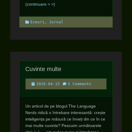
(continuare > >)
Categories
Eseuri
,
Jurnal
Cuvinte multe
Posted
2026-04-15
5 Comments
on
Un articol de pe blogul The Language
Nerds ridică o întrebare interesantă: crește
inteligența pe măsură ce înveți din ce în ce
mai multe cuvinte? Pescuim următoarele