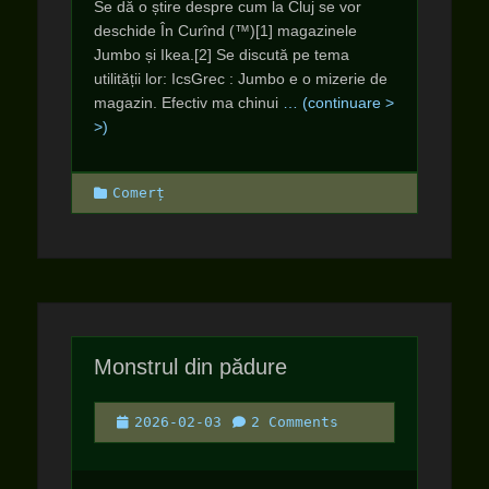
Se dă o știre despre cum la Cluj se vor
deschide În Curînd (™)[1] magazinele
Jumbo și Ikea.[2] Se discută pe tema
utilității lor: IcsGrec : Jumbo e o mizerie de
magazin. Efectiv ma chinui
… (continuare >
>)
Categories
Comerț
Monstrul din pădure
Posted
2026-02-03
2 Comments
on