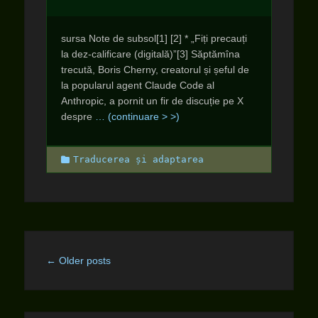
sursa Note de subsol[1] [2] * „Fiți precauți
la dez-calificare (digitală)”[3] Săptămîna
trecută, Boris Cherny, creatorul și șeful de
la popularul agent Claude Code al
Anthropic, a pornit un fir de discuție pe X
despre
… (continuare > >)
Categories
Traducerea și adaptarea
Post
←
Older posts
navigation