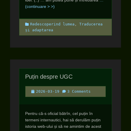
idei: (..) … am putea pune și întrebarea
…
(continuare > >)
Categories
Redescoperind lumea
,
Traducerea
și adaptarea
Puțin despre UGC
Posted
2026-03-19
3 Comments
on
Pentru că-s oficial bătrîn, cel puțin în
termeni internautici, hai să derulăm puțin
istoria web-ului și să ne amintim de acest