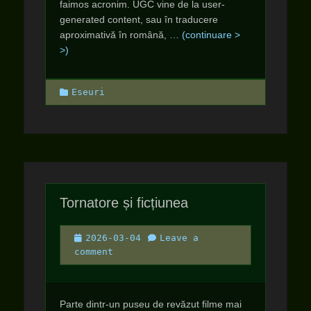
faimos acronim. UGC vine de la user-
generated content, sau în traducere
aproximativă în română,
… (continuare >
>)
Categories
Eseuri
Tornatore și ficțiunea
Posted
2026-03-04
Leave a
on
comment
Parte dintr-un puseu de revăzut filme mai