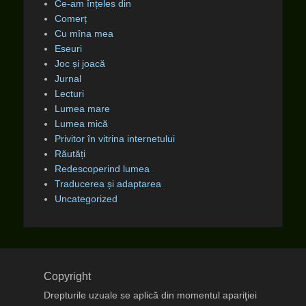
Ce-am înțeles din
Comerț
Cu mîna mea
Eseuri
Joc și joacă
Jurnal
Lecturi
Lumea mare
Lumea mică
Privitor în vitrina internetului
Răutăți
Redescoperind lumea
Traducerea și adaptarea
Uncategorized
Copyright
Drepturile uzuale se aplică din momentul apariţiei