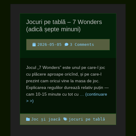
Jocuri pe tablă – 7 Wonders
(adică șepte minuni)
Posted
2026-05-05
3 Comments
on
Jocul „7 Wonders” este unul pe care-l joc
cu plăcere aproape oricînd, și pe care-l
prezint cam oricui vine la masa de joc.
Explicarea regulilor durează relativ puțin —
cam 10-15 minute cu tot cu
… (continuare
> >)
Categories
Tags
Joc și joacă
jocuri pe tablă