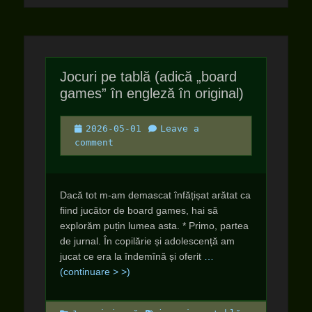
Jocuri pe tablă (adică „board
games” în engleză în original)
Posted
2026-05-01
Leave a
on
comment
Dacă tot m-am demascat înfățișat arătat ca
fiind jucător de board games, hai să
explorăm puțin lumea asta. * Primo, partea
de jurnal. În copilărie și adolescență am
jucat ce era la îndemînă și oferit
…
(continuare > >)