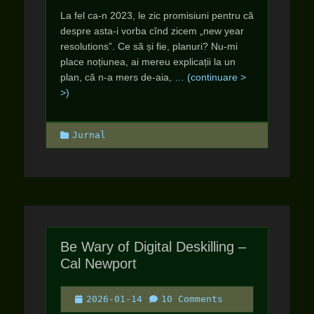
La fel ca-n 2023, le zic promisiuni pentru că
despre asta-i vorba cînd zicem „new year
resolutions”. Ce să și fie, planuri? Nu-mi
place noțiunea, ai mereu explicații la un
plan, că n-a mers de-aia,
… (continuare >
>)
Categories
Jurnal
Be Wary of Digital Deskilling –
Cal Newport
Posted
2026-01-14
10 Comments
on