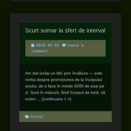
Scurt sumar la sfert de interval
Posted
2026-05-02
Leave a
on
comment
Am dat iarăși un titlu prin învăluire — este
vorba despre promisiunea de la începutul
anului, de a face în medie 6000 de pași pe
zi. Sunt în măsură, fiind început de lună, să
notez
… (continuare > >)
Categories
Jurnal