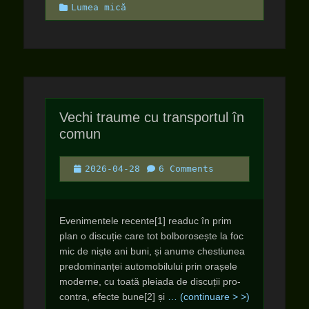
Categories
Lumea mică
Vechi traume cu transportul în
comun
Posted
2026-04-28
6 Comments
on
Evenimentele recente[1] readuc în prim
plan o discuție care tot bolborosește la foc
mic de niște ani buni, și anume chestiunea
predominanței automobilului prin orașele
moderne, cu toată pleiada de discuții pro-
contra, efecte bune[2] și
… (continuare > >)