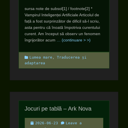
sursa note de subsol[1] / footnote[2] *
Vampirul Inteligenței Artificiale Articolul de
față a fost surprinzător de dificil să-l scriu,
asta pentru că înoată împotriva curentului
curent. Am început să observ un fenomen
îngrijorător acum
… (continuare > >)
Categories
Lumea mare
,
Traducerea și
adaptarea
Jocuri pe tablă – Ark Nova
Posted
2026-06-23
Leave a