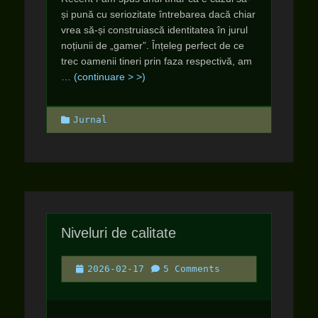
și pună cu seriozitate întrebarea dacă chiar
vrea să-și construiască identitatea în jurul
noțiunii de „gamer”. Înțeleg perfect de ce
trec oamenii tineri prin faza respectivă, am
… (continuare > >)
Categories
Jurnal
Niveluri de calitate
Posted
2026-02-17
5 Comments
on