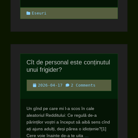
Categories
Eseuri
Cît de personal este conținutul
unui frigider?
Posted
2026-04-17
2 Comments
on
Un gînd pe care mi l-a scos în cale
aleatoriul Redditului: Ce regulă de-a
părinților voștri a început să aibă sens cînd
ați ajuns adulți, deși părea o idioțenie?[1]
Cere voie înainte de-a te uita
…