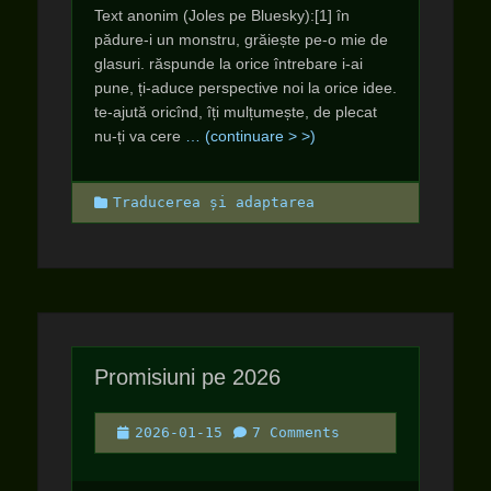
Text anonim (Joles pe Bluesky):[1] în
pădure-i un monstru, grăiește pe-o mie de
glasuri. răspunde la orice întrebare i-ai
pune, ți-aduce perspective noi la orice idee.
te-ajută oricînd, îți mulțumește, de plecat
nu-ți va cere
… (continuare > >)
Categories
Traducerea și adaptarea
Promisiuni pe 2026
Posted
2026-01-15
7 Comments
on