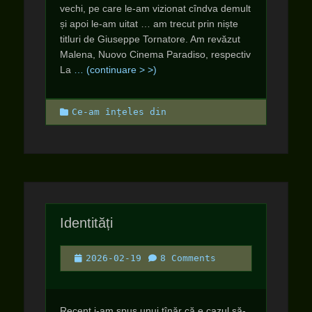
vechi, pe care le-am vizionat cîndva demult
și apoi le-am uitat … am trecut prin niște
titluri de Giuseppe Tornatore. Am revăzut
Malena, Nuovo Cinema Paradiso, respectiv
La
… (continuare > >)
Categories
Ce-am înțeles din
Identități
Posted
2026-02-19
8 Comments
on
Recent i-am spus unui tînăr că e cazul să-