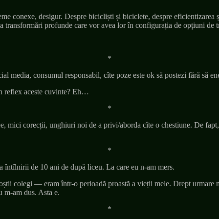
teme conexe, desigur. Despre bicicliști și biciclete, despre eficientizarea 
 transformări profunde care vor avea lor în configurația de opțiuni de tr
*
ial media, consumul responsabil, cîte poze este ok să postezi fără să e
in reflex aceste cuvinte? Eh…
*
ee, mici corecții, unghiuri noi de a privi/aborda cîte o chestiune. De fap
*
ntîlnirii de 10 ani de după liceu. La care eu n-am mers.
oștii colegi — eram într-o perioadă proastă a vieții mele. Drept urmare 
 nu m-am dus. Asta e.
*