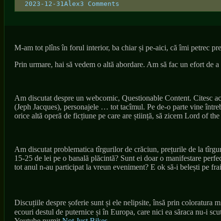
Posted
Author
2023-12-31
Alex
3 Comments
on
M-am tot plîns în forul interior, ba chiar și pe-aici, că îmi petrec
Prin urmare, hai să vedem o altă abordare. Am să fac un efort de a s
Am discutat despre un webcomic, Questionable Content. Citesc acest
(Jeph Jacques), personajele … tot tacîmul. Pe de-o parte vine între
orice altă operă de ficțiune pe care are știință, să zicem Lord of th
Am discutat problematica tîrgurilor de crăciun, prețurile de la tîrgur
15-25 de lei pe o banală plăcintă? Sunt ei doar o manifestare perfec
tot anul n-au participat la vreun eveniment? E ok să-i belești pe fraie
Discuțiile despre șoferie sunt și ele nelipsite, însă prin coloratura
ecouri destul de puternice și în Europa, care nici ea săraca nu-i sc
Youtube numit
Not Just Bikes
.