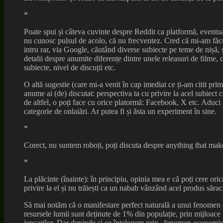
*
Poate spui și câteva cuvinte despre Reddit ca platformă, eventu
nu cunosc pulsul de acolo, că nu frecventez. Cred că mi-am făcut
intru rar, via Google, căutând diverse subiecte pe teme de nișă, 
detalii despre anumite diferențe dintre unele releasuri de filme, 
subiecte, nivel de discuții etc.
O altă sugestie (care mi-a venit în cap imediat ce ți-am citit prim
anume ai (de) discutat: perspectiva ta cu privire la acel subiect ca
de altfel, o poți face cu orice platormă: Facebook, X etc. Aduci s
categorie de onlaiări. Ar putea fi și ăsta un experiment în sine.
*
Corect, nu suntem roboți, poți discuta despre anything that mak
*
La plăcinte (înainte): în principiu, opinia mea e că poți cere ori
privire la el și nu trăiești ca un nabab vânzând acel produs sărac
Să mai notăm că o manifestare perfect naturală a unui fenomen e
resursele lumii sunt deținute de 1% din populație, prin mijloace
jepcarilor. Dar depinde și ce înțelegem prin „fenomen economic