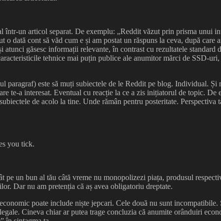
al într-un articol separat. De exemplu: „Reddit văzut prin prisma unui 
 o dată cont să văd cum e și am postat un răspuns la ceva, după care am 
și atunci găsesc informații relevante, în contrast cu rezultatele standar
caracteristicile tehnice mai puțin publice ale anumitor mărci de SSD-uri, c
ul paragraf) este să muți subiectele de le Reddit pe blog. Individual. Și n
re te-a interesat. Eventual cu reacție la ce a zis inițiatorul de topic. De 
ubiectele de acolo la tine. Unde rămân pentru posteritate. Perspectiva ta,
es you tick.
cât pe un bun al tău câtă vreme nu monopolizezi piața, produsul respectiv 
ilor. Dar nu am pretenția că aș avea obligatoriu dreptate.
conomic poate include niște jepcari. Cele două nu sunt incompatibile. Și
 legale. Cineva chiar ar putea trage concluzia că anumite orânduiri econo
” în sintagma ta.