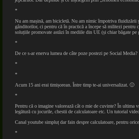
*
Nu am mașină, am bicicletă. Nu am nimic împotriva fluidizării și e
gânditorilor, ci pentru că în practică a începe să militezi pentr
soluțiile promovate astăzi în mediile din UE (și chiar băgate pe 
*
De ce s-ar enerva lumea de câte poze postezi pe Social Media? Și
*
*
Acum 15 ani erai timișorean. Între timp te-ai universalizat. 🙂
*
Pentru că o imagine valorează cât o mie de cuvinte? În ultima vr
legătură cu jocurile, chestii de calculatoare etc. Un tutorial vi
Canal youtube simpluț dar fain despre calculatoare, pentru ori
*