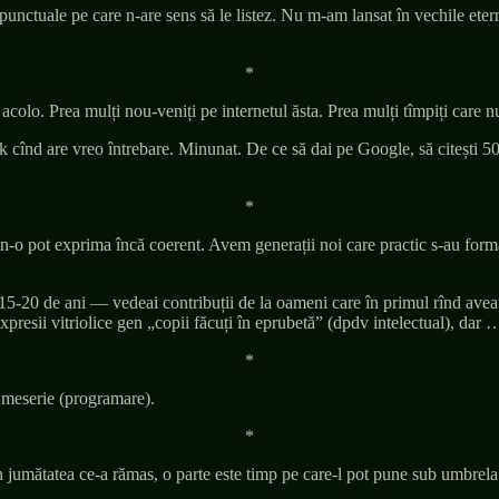
punctuale pe care n-are sens să le listez. Nu m-am lansat în vechile eter
*
 acolo. Prea mulți nou-veniți pe internetul ăsta. Prea mulți tîmpiți care n
k cînd are vreo întrebare. Minunat. De ce să dai pe Google, să citești 5
*
 n-o pot exprima încă coerent. Avem generații noi care practic s-au format 
15-20 de ani — vedeai contribuții de la oameni care în primul rînd aveau
xpresii vitriolice gen „copii făcuți în eprubetă” (dpdv intelectual), dar 
*
de meserie (programare).
*
n jumătatea ce-a rămas, o parte este timp pe care-l pot pune sub umbrela „