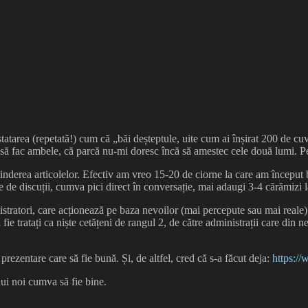
nstatarea (repetată!) cum că „băi deșteptule, uite cum ai înșirat 200 de cu
ui să fac ambele, că parcă nu-mi doresc încă să amestec cele două lumi.
inderea articolelor. Efectiv am vreo 15-20 de ciorne la care am început b
e de discuții, cumva pici direct în conversație, mai adaugi 3-4 cărămizi 
istratori, care acționează pe baza nevoilor (mai percepute sau mai reale) al
ie tratați ca niște cetățeni de rangul 2, de către administrații care din n
rezentare care să fie bună. Și, de altfel, cred că s-a făcut deja:
https:
dui noi cumva să fie bine.