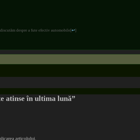
 discutăm despre a fute efectiv automobile
[
↩
]
te atinse în ultima lună”
icarea articolului.