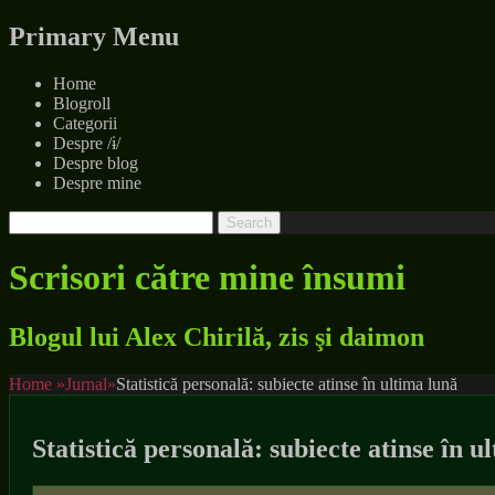
Menu
Primary Menu
Skip
Home
to
Blogroll
content
Categorii
Despre /ɨ/
Despre blog
Despre mine
Show
Search
Header
for:
Sidebar
Scrisori către mine însumi
Content
Blogul lui Alex Chirilă, zis şi daimon
Home
»
Jurnal
»
Statistică personală: subiecte atinse în ultima lună
Statistică personală: subiecte atinse în u