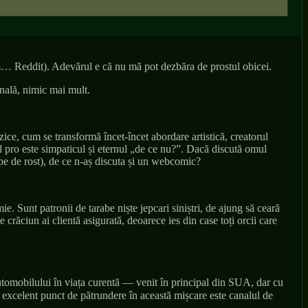
ahem… Reddit). Adevărul e că nu mă pot dezbăra de prostul obicei.
onală, nimic mai mult.
e, cum se transformă încet-încet abordare artistică, creatorul
l pro este simpaticul și eternul „de ce nu?”. Dacă discută omul
i pe de rost), de ce n-aș discuta și un webcomic?
ie. Sunt patronii de tarabe niște jepcari siniștri, de ajung să ceară
crăciun ai clientă asigurată, deoarece ies din case toți orcii care
utomobilului în viața curentă — venit în principal din SUA, dar cu
n excelent punct de pătrundere în această mișcare este canalul de