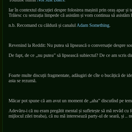
Iar în contextul discuției despre folosirea mașinii prin oraș apar și 
Trăiesc cu senzația limpede că asistăm și vom continua să asistăm la
n.b. Recomand cu căldură și canalul
Adam Something
.
Revenind la Reddit: Nu putea să lipsească o conversație despre soc
De fapt, de ce „nu putea” să lipsească subiectul? De ce am scris d
Foarte multe discuții fragmentate, adăugiri de cîte o bucățică de id
asta se rezumă.
Măcar pot spune că am avut un moment de „aha” discutînd pe tema î
Adevăru-i că nu eram pregătit mental și sufletește să mă revăd cu f
mijlocul zilei treaba), că nu mă interesează party-ul de seară, și ..