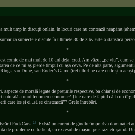
 prea mult timp în discuții onlain, în locuri care nu contează neapărat (
umariza subiectele discute în ultimele 30 de zile. Este o statistică pers
*
 comic de mai mult de 10 ani deja, cred. Am văzut „pe viu”, cum se zic
barea de ce mi-aș pierde timpul cu așa ceva. Pe de altă parte, argumentu
e Rings, sau Dune, sau Ender’s Game (trei titluri pe care eu le știu acuș
*
i, aspecte de morală legate de prețurile respective, ba chiar și de econom
t naturală a unui fenomen economic? Ține oare de faptul că la un tîrg de 
rii care ies și ei „să se cinstească”? Grele întrebări.
*
[1]
 mișcării FuckCars
. Există un curent de gîndire împotriva dominației a
utită de probleme cu traficul, cu excesul de mașini pe străzi etc șamd. U