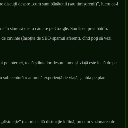
ne discuții despre „cum sunt bănățenii (sau timișorenii)”, lucru ce-l
u-s în stare să dea o căutare pe Google. Sau îs eu prea bătrîn.
0 de cuvinte (însoțite de SEO-spamul aferent), cînd poți să vezi
pe internet, toată știința lor despre lume și viață este luată de pe
 sub centură o anumită experiență de viață, și abia pe plan
…
distracție” (ca orice altă distracție ieftină, precum vizionarea de