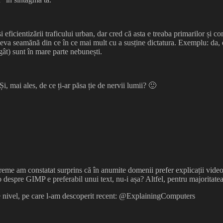
ficientizării traficului urban, dar cred că asta e treaba primarilor și cons
u ceva seamănă din ce în ce mai mult cu a susține dictatura. Exemplu: da,
gât) sunt în mare parte nebunești.
, mai ales, de ce ți-ar păsa ție de nervii lumii? 🙂
eme am constatat surprins că în anumite domenii prefer explicații video î
deo despre GIMP e preferabil unui text, nu-i așa? Altfel, pentru majoritat
ce nivel, pe care l-am descoperit recent: @ExplainingComputers