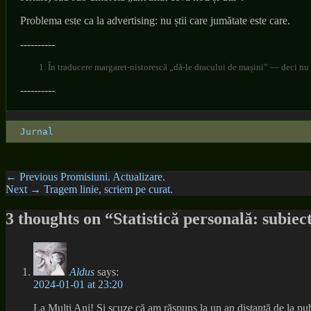
Problema este ca la advertising: nu știi care jumătate este care.
----------
În traducere margaret-nistorescă „dă-le dracului de mașini” — deci nu
----------
Categories
Jurnal
Post
Previous
← Previous
Promisiuni. Actualizare.
Next
post:
Next →
Tragem linie, scriem pe curat.
navigation
post:
3 thoughts on “Statistică personală: subiec
Aldus
says:
2024-01-01 at 23:20
La Mulți Ani! Și scuze că am răspuns la un an distanță de la publ