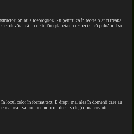
tructorilor, nu a ideologilor. Nu pentru că în teorie n-ar fi treaba
 este adevărat că nu ne tratăm planeta cu respect și că poluăm. Dar
n locul celor în format text. E drept, mai ales în domenii care au
ea e mai ușor să pui un emoticon decât să legi două cuvinte.