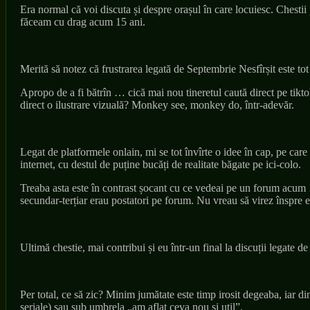
Era normal că voi discuta și despre orașul în care locuiesc. Chestii 
făceam cu drag acum 15 ani.
Merită să notez că frustrarea legată de Septembrie Nesfîrșit este tot
Apropo de a fi bătrîn … cică mai nou tineretul caută direct pe tikto
direct o ilustrare vizuală? Monkey see, monkey do, într-adevăr.
Legat de platformele onlain, mi se tot învîrte o idee în cap, pe care
internet, cu destul de puține bucăți de realitate băgate pe ici-colo.
Treaba asta este în contrast șocant cu ce vedeai pe un forum acum 
secundar-terțiar erau postatori pe forum. Nu vreau să virez înspre e
Ultimă chestie, mai contribui și eu într-un final la discuții legate 
Per total, ce să zic? Minim jumătate este timp irosit degeaba, iar di
seriale) sau sub umbrela „am aflat ceva nou și util”.