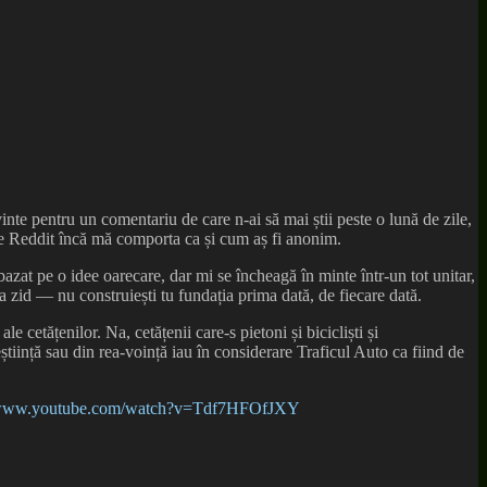
vinte pentru un comentariu de care n-ai să mai știi peste o lună de zile,
 Pe Reddit încă mă comporta ca și cum aș fi anonim.
azat pe o idee oarecare, dar mi se încheagă în minte într-un tot unitar,
la zid — nu construiești tu fundația prima dată, de fiecare dată.
e cetățenilor. Na, cetățenii care-s pietoni și bicicliști și
eștiință sau din rea-voință iau în considerare Traficul Auto ca fiind de
//www.youtube.com/watch?v=Tdf7HFOfJXY