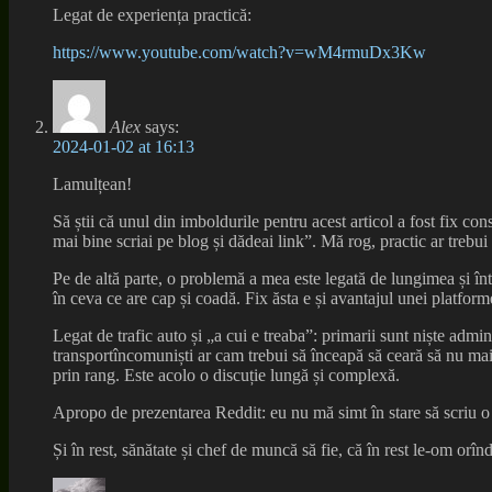
Legat de experiența practică:
https://www.youtube.com/watch?v=wM4rmuDx3Kw
Alex
says:
2024-01-02 at 16:13
Lamulțean!
Să știi că unul din imboldurile pentru acest articol a fost fix co
mai bine scriai pe blog și dădeai link”. Mă rog, practic ar treb
Pe de altă parte, o problemă a mea este legată de lungimea și înt
în ceva ce are cap și coadă. Fix ăsta e și avantajul unei platform
Legat de trafic auto și „a cui e treaba”: primarii sunt niște admin
transportîncomuniști ar cam trebui să înceapă să ceară să nu mai f
prin rang. Este acolo o discuție lungă și complexă.
Apropo de prezentarea Reddit: eu nu mă simt în stare să scriu o p
Și în rest, sănătate și chef de muncă să fie, că în rest le-om orîn