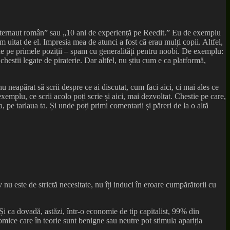
internaut român” sau „10 ani de experiență pe Reedit.” Eu de exemplu
uitat de el. Impresia mea de atunci a fost că erau mulți copii. Altfel,
d de pe primele poziții – spam cu generalități pentru noobi. De exemplu:
hestii legate de piraterie. Dar altfel, nu știu cum e ca platformă,
u neapărat să scrii despre ce ai discutat, cum faci aici, ci mai ales ce
exemplu, ce scrii acolo poți scrie și aici, mai dezvoltat. Chestie pe care,
 pe tarlaua ta. Și unde poți primi comentarii și păreri de la o altă
nu este de strictă necesitate, nu îți induci în eroare cumpărătorii cu
 ca dovadă, astăzi, într-o economie de tip capitalist, 99% din
mice care în teorie sunt benigne sau neutre pot stimula apariția