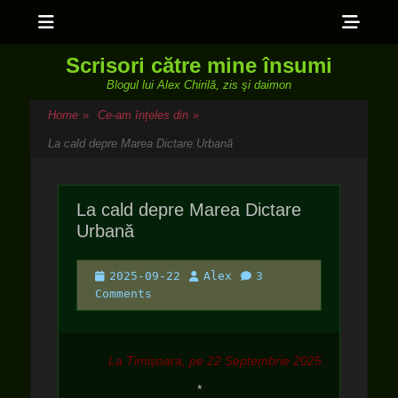
Menu
Sho
Head
Scrisori către mine însumi
Side
Blogul lui Alex Chirilă, zis şi daimon
Cont
Home
»
Ce-am înțeles din
»
La cald depre Marea Dictare Urbană
La cald depre Marea Dictare
Urbană
Posted
Author
2025-09-22
Alex
3
on
Comments
La Timișoara, pe 22 Septembrie 2025
*