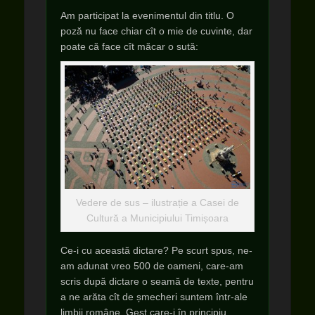
Am participat la evenimentul din titlu. O
poză nu face chiar cît o mie de cuvinte, dar
poate că face cît măcar o sută:
Vedere de sus – ilustrație a Casei de
Cultură a Municipiului Timișoara
Ce-i cu această dictare? Pe scurt spus, ne-
am adunat vreo 500 de oameni, care-am
scris după dictare o seamă de texte, pentru
a ne arăta cît de șmecheri suntem într-ale
limbii române. Gest care-i în principiu