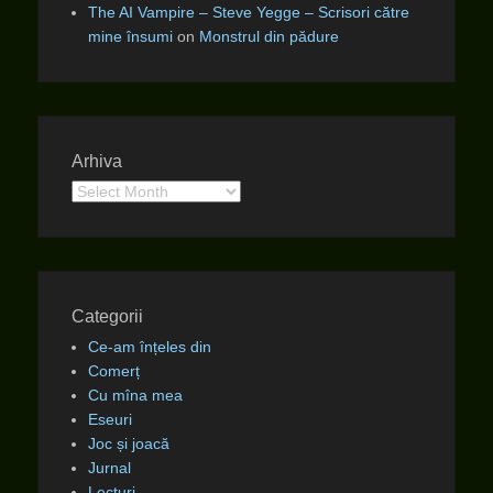
The AI Vampire – Steve Yegge – Scrisori către
mine însumi
on
Monstrul din pădure
Arhiva
Arhiva
Categorii
Ce-am înțeles din
Comerț
Cu mîna mea
Eseuri
Joc și joacă
Jurnal
Lecturi