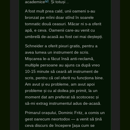
[2]
academice
. Și totuși ..
A fost mult prea cald, unii oameni s-au
bronzat pe mîini doar stînd în soarele
tomnatic două ceasuri. Măcar ni s-a oferit
apă, e ceva. Oamenii care-au venit cu
umbrelă de-acasă au fost cei mai deștepți.
Schneider a oferit pixuri gratis, pentru a
avea lumea un instrument de scris.
Mișcarea le-a făcut însă anti-reclamă,
multiple persoane au ajuns ca după vreo
10-15 minute să ceară alt instrument de
scris, pentru că cel oferit nu funcționa bine.
Am avut și eu probleme, am avut apoi
probleme și cu al doilea pix primit, la un
moment dat am preferat să scotocesc și
să-mi extrag instrumentul adus de-acasă.
Primarul orașului, Dominic Fritz, a comis un
gest oarecum neortodox — a venit să țină
ceva discurs de începere [așa cum se