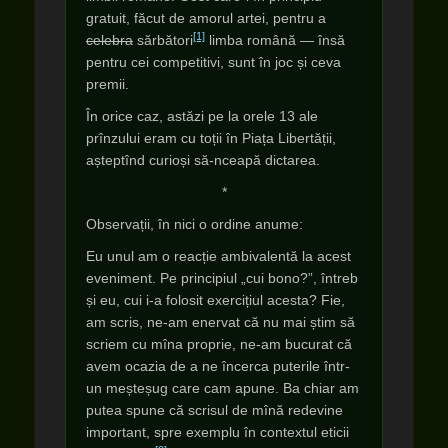
gratuit, făcut de amorul artei, pentru a
[1]
celebra
sărbători
limba română — însă
pentru cei competitivi, sunt în joc și ceva
premii.
În orice caz, astăzi pe la orele 13 ale
prînzului eram cu toții în Piața Libertății,
așteptînd curioși să-nceapă dictarea.
*
Observații, în nici o ordine anume:
Eu unul am o reacție ambivalentă la acest
eveniment. Pe principiul „cui bono?”, întreb
și eu, cui i-a folosit exercițiul acesta? Fie,
am scris, ne-am enervat că nu mai știm să
scriem cu mîna proprie, ne-am bucurat că
avem ocazia de a ne încerca puterile într-
un meșteșug care cam apune. Ba chiar am
putea spune că scrisul de mînă redevine
important, spre exemplu în contextul eticii