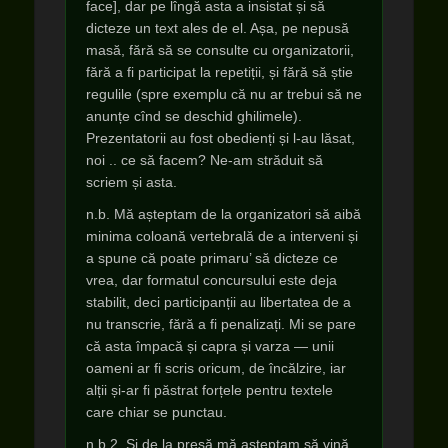
face], dar pe lîngă asta a insistat și să
dicteze un text ales de el. Așa, pe nepusă
masă, fără să se consulte cu organizatorii,
fără a fi participat la repetiții, și fără să știe
regulile (spre exemplu că nu ar trebui să ne
anunțe cînd se deschid ghilimele).
Prezentatorii au fost obedienți și l-au lăsat,
noi .. ce să facem? Ne-am străduit să
scriem și asta.
n.b. Mă așteptam de la organizatori să aibă
minima coloană vertebrală de a interveni și
a spune că poate primaru’ să dicteze ce
vrea, dar formatul concursului este deja
stabilit, deci participanții au libertatea de a
nu transcrie, fără a fi penalizați. Mi se pare
că asta împacă și capra și varza — unii
oameni ar fi scris oricum, de încălzire, iar
alții și-ar fi păstrat forțele pentru textele
care chiar se punctau.
n.b.2. Și de la presă mă așteptam să vină