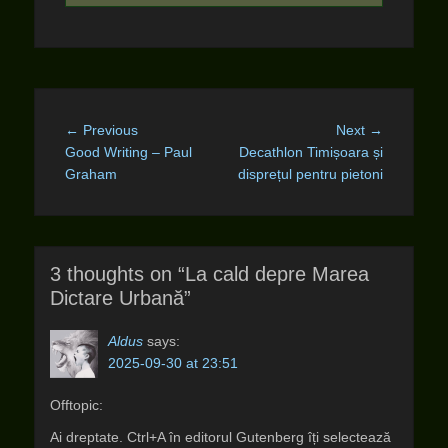
Post
Previous
Next
← Previous
Next →
navigation
post:
post:
Good Writing – Paul
Decathlon Timișoara și
Graham
disprețul pentru pietoni
3 thoughts on “La cald depre Marea
Dictare Urbană”
Aldus
says:
2025-09-30 at 23:51
Offtopic:
Ai dreptate. Ctrl+A în editorul Gutenberg îți selectează