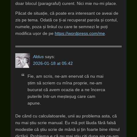
doar blocul (paragraful) curent. Nici mie nu-mi place.
Păcat de situație, că poate era interesant ce aveai de
zis pe tema. Odată ce ți-ai recuperat parola și contul,
numele, poza și linkul cu care te semnezi le poți
modifica ușor de pe
https://wordpress.com/me
.
Aldus
says:
2026-01-18 at 05:42
Fie, am scris, ne-am enervat că nu mai
știm să scriem cu mîna proprie, ne-am
bucurat că avem ocazia de a ne încerca
puterile într-un meșteșug care cam
apune.
De când cu calculatoarele, unii au problema asta, că
nu mai știu scrie manual. Eu mă pot lăuda fără falsă
modestie că știu scrie de mână și țin foarte bine ritmul
dictării. Problema e că nu mai știu citi dupa aia ce-am