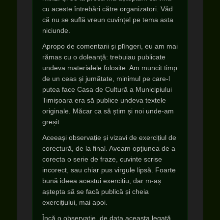
cu aceste întrebări către organizatori. Văd
că nu se suflă vreun cuvințel pe tema asta
niciunde.
Apropo de comentarii și plîngeri, eu am mai
rămas cu o doleanță: trebuiau publicate
undeva materialele folosite. Am muncit timp
de un ceas și jumătate, minimul pe care-l
putea face Casa de Cultură a Municipiului
Timișoara era să publice undeva textele
originale. Măcar ca să știm și noi unde-am
greșit.
Aceeași observație și vizavi de exercițiul de
corectură, de la final. Aveam opțiunea de a
corecta o serie de fraze, cuvinte scrise
incorect, sau chiar pus virgule lipsă. Foarte
bună ideea acestui exercițiu, dar m-aș
aștepta să se facă publică și cheia
exercițiului, mai apoi.
Încă o observație, de data aceasta legată