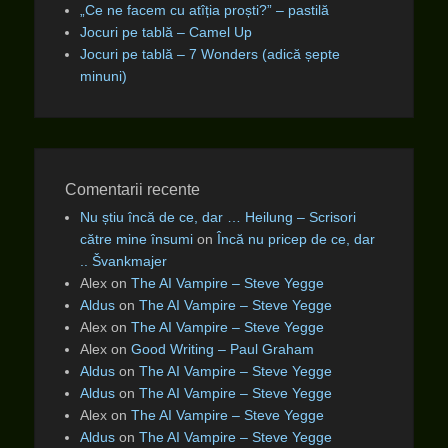
„Ce ne facem cu atîția proști?” – pastilă
Jocuri pe tablă – Camel Up
Jocuri pe tablă – 7 Wonders (adică șepte
minuni)
Comentarii recente
Nu știu încă de ce, dar … Heilung – Scrisori
către mine însumi
on
Încă nu pricep de ce, dar
.. Švankmajer
Alex
on
The AI Vampire – Steve Yegge
Aldus
on
The AI Vampire – Steve Yegge
Alex
on
The AI Vampire – Steve Yegge
Alex
on
Good Writing – Paul Graham
Aldus
on
The AI Vampire – Steve Yegge
Aldus
on
The AI Vampire – Steve Yegge
Alex
on
The AI Vampire – Steve Yegge
Aldus
on
The AI Vampire – Steve Yegge