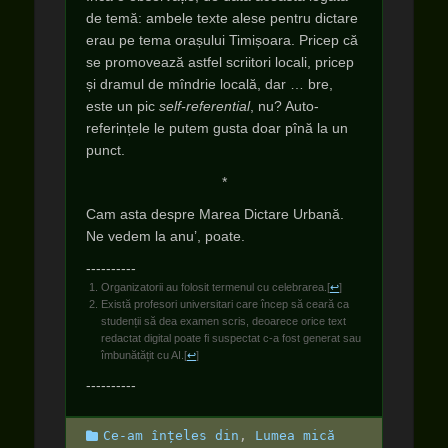
de temă: ambele texte alese pentru dictare
erau pe tema orașului Timișoara. Pricep că
se promovează astfel scriitori locali, pricep
și dramul de mîndrie locală, dar … bre,
este un pic
self-referential
, nu? Auto-
referințele le putem gusta doar pînă la un
punct.
*
Cam asta despre Marea Dictare Urbană.
Ne vedem la anu’, poate.
----------
Organizatorii au folosit termenul cu celebrarea.
[
↩
]
Există profesori universitari care încep să ceară ca
studenții să dea examen scris, deoarece orice text
redactat digital poate fi suspectat c-a fost generat sau
îmbunătățit cu AI.
[
↩
]
----------
Categories
Ce-am înțeles din
,
Lumea mică