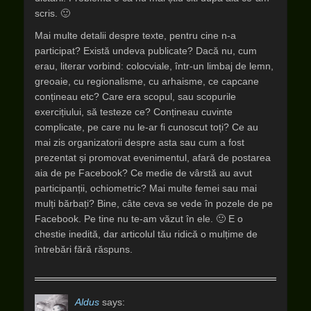
scris. 🙂
Mai multe detalii despre texte, pentru cine n-a
participat? Există undeva publicate? Dacă nu, cum
erau, literar vorbind: colocviale, într-un limbaj de lemn,
greoaie, cu regionalisme, cu arhaisme, ce capcane
conțineau etc? Care era scopul, sau scopurile
exercițiului, să testeze ce? Conțineau cuvinte
complicate, pe care nu le-ar fi cunoscut toți? Ce au
mai zis organizatorii despre asta sau cum a fost
prezentat și promovat evenimentul, afară de postarea
aia de pe Facebook? Ce medie de vârstă au avut
participanții, ochiometric? Mai multe femei sau mai
mulți bărbați? Bine, câte ceva se vede în pozele de pe
Facebook. Pe tine nu te-am văzut în ele. 🙂 E o
chestie inedită, dar articolul tău ridică o mulțime de
întrebări fără răspuns.
Aldus
says: