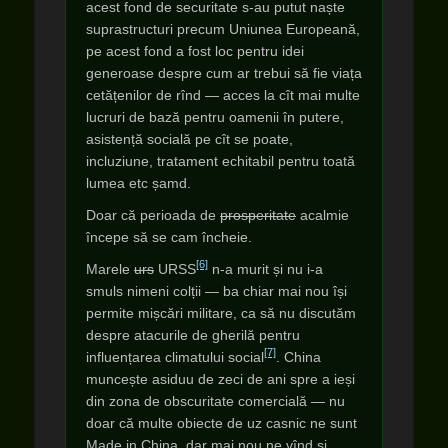
acest fond de securitate s-au putut naște
suprastructuri precum Uniunea Europeană,
pe acest fond a fost loc pentru idei
generoase despre cum ar trebui să fie viața
cetățenilor de rînd — acces la cît mai multe
lucruri de bază pentru oamenii în putere,
asistență socială pe cît se poate,
incluziune, tratament echitabil pentru toată
lumea etc șamd.
Doar că perioada de
prosperitate
acalmie
începe să se cam încheie.
[6]
Marele
urs
URSS
n-a murit și nu i-a
smuls nimeni colții — ba chiar mai nou își
permite mișcări militare, ca să nu discutăm
despre atacurile de gherilă pentru
[7]
influențarea climatului social
. China
muncește asiduu de zeci de ani spre a ieși
din zona de obscuritate comercială — nu
doar că multe obiecte de uz casnic ne sunt
Made in China, dar mai nou ne vînd și