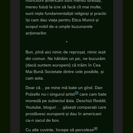
muncitorii americani sunt mereu stresați,
mereu futuți la icre să facă cît mai multe,
sunt niște fundamentaliști religioși și practic
își cam dau viața pentru Etica Muncii și
scopul nobil de-a umple buzunarele
acționarilor.
*
Bun, pînă aici nimic de reproșat, nimic ieșit
din comun. Ne hăhăim un pic, ne bucurăm
(dacă suntem europeni) că trăim în Cea
Mai Bună Societate dintre cele posibile, și
cam asta.
Doar că .. pe mine mă bate un gînd. Dan
[3]
Pulzello nu-i singurul artist
care cam bate
monedă pe subiectul ăsta. Deschizi Reddit,
Youtube, bloguri … găsești comparații care
proslăvesc europenii și dau în americani
ca-n sacul de box.
[4]
Cu alte cuvinte, începe să percoleze