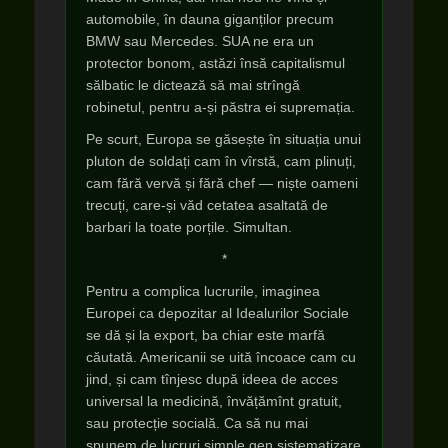
automobile, în dauna giganților precum
BMW sau Mercedes. SUA ne era un
protector bonom, astăzi însă capitalismul
sălbatic le dictează să mai strîngă
robinetul, pentru a-și păstra ei supremația.
Pe scurt, Europa se găsește în situația unui
pluton de soldați cam în vîrstă, cam plinuți,
cam fără vervă și fără chef — niște oameni
trecuți, care-și văd cetatea asaltată de
barbari la toate porțile. Simultan.
*
Pentru a complica lucrurile, imaginea
Europei ca depozitar al Idealurilor Sociale
se dă și la export, ba chiar este marfă
căutată. Americanii se uită încoace cam cu
jind, și cam tînjesc după ideea de acces
universal la medicină, învățămînt gratuit,
sau protecție socială. Ca să nu mai
spunem de lucruri simple gen sistematizare