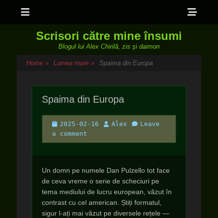
Menu
Sho
Head
Scrisori către mine însumi
Side
Blogul lui Alex Chirilă, zis şi daimon
Cont
Home
»
Lumea mare
»
Spaima din Europa
Spaima din Europa
Posted
Author
2025-02-16
Alex
Leave
on
a comment
Un domn pe numele Dan Pulzello tot face
de ceva vreme o serie de scheciuri pe
tema mediului de lucru european, văzut în
contrast cu cel american. Știți formatul,
sigur l-ați mai văzut pe diversele rețele —