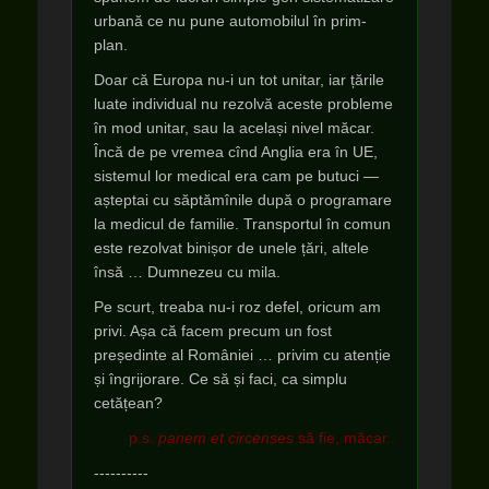
urbană ce nu pune automobilul în prim-
plan.
Doar că Europa nu-i un tot unitar, iar țările
luate individual nu rezolvă aceste probleme
în mod unitar, sau la același nivel măcar.
Încă de pe vremea cînd Anglia era în UE,
sistemul lor medical era cam pe butuci —
așteptai cu săptămînile după o programare
la medicul de familie. Transportul în comun
este rezolvat binișor de unele țări, altele
însă … Dumnezeu cu mila.
Pe scurt, treaba nu-i roz defel, oricum am
privi. Așa că facem precum un fost
președinte al României … privim cu atenție
și îngrijorare. Ce să și faci, ca simplu
cetățean?
p.s.
panem et circenses
să fie, măcar..
----------