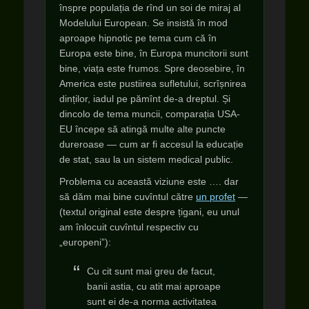
înspre populația de rînd un soi de miraj al
Modelului European. Se insistă în mod
aproape hipnotic pe tema cum că în
Europa este bine, în Europa muncitorii sunt
bine, viața este frumos. Spre deosebire, în
America este pustiirea sufletului, scrîșnirea
dinților, iadul pe pămînt de-a dreptul. Și
dincolo de tema muncii, comparația USA-
EU începe să atingă multe alte puncte
dureroase — cum ar fi accesul la educație
de stat, sau la un sistem medical public.
Problema cu această viziune este …. dar
să dăm mai bine cuvîntul către
un profet
—
(textul original este despre țigani, eu unul
am înlocuit cuvîntul respectiv cu
„europeni”):
Cu cit sunt mai greu de facut,
banii astia, cu atit mai aproape
sunt ei de-a norma activitatea