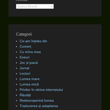
Arhiva
Categorii
Ce-am înțeles din
Comerț
Cu mîna mea
Eseuri
Joc și joacă
Jurnal
Lecturi
Lumea mare
Lumea mică
Privitor în vitrina internetului
Răutăți
Redescoperind lumea
Traducerea și adaptarea