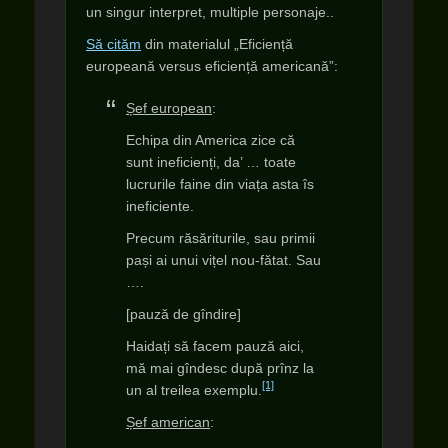
un singur interpret, multiple personaje..
Să cităm
din materialul „Eficiență
europeană versus eficiență americană”:
Șef european
:
Echipa din America zice că
sunt ineficienți, da’ … toate
lucrurile faine din viața asta îs
ineficiente.
Precum răsăriturile, sau primii
pași ai unui vițel nou-fătat. Sau
….
[pauză de gîndire]
Haidați să facem pauză aici,
mă mai gîndesc după prînz la
[1]
un al treilea exemplu.
Șef american
: