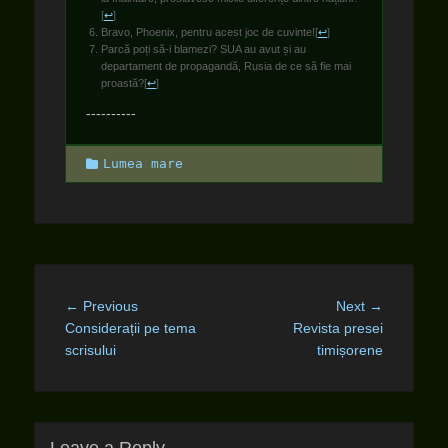
[
↩
]
Bravo, Phoenix, pentru acest joc de cuvinte!
[
↩
]
Parcă poți să-i blamezi? SUA au avut și au
departament de propagandă, Rusia de ce să fie mai
proastă?
[
↩
]
----------
Categories
Lumea mare
Post
Previous
Next
← Previous
Next →
navigation
post:
post:
Considerații pe tema
Revista presei
scrisului
timișorene