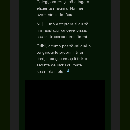
Colegi, am reușit să atingem
eficiența maximă. Nu mai
avem nimic de făcut.
Nuj — mă așteptam și eu să
fim răsplătiți, cu ceva pizza,
sau cu trecerea direct în rai.
Oribil, acuma pot să-mi aud și
eu gîndurile proprii într-un
final, e ca și cum aș fi într-o
ședință de lucru cu toate
[2]
spaimele mele!