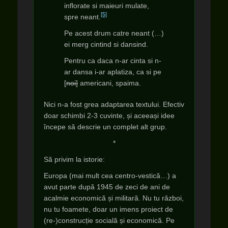
inflorate si maieuri mulate,
[5]
spre neant.
Pe acest drum catre neant (…)
ei merg cintind si dansind.
Pentru ca daca n-ar cinta si n-
ar dansa i-ar aplatiza, ca si pe
[
noi]
americani, spaima.
Nici n-a fost grea adaptarea textului. Efectiv
doar schimbi 2-3 cuvinte, și aceeași idee
începe să descrie un complet alt grup.
*
Să privim la istorie:
Europa (mai mult cea centro-vestică…) a
avut parte după 1945 de zeci de ani de
acalmie economică și militară. Nu tu război,
nu tu foamete, doar un imens proiect de
(re-)construcție socială și economică. Pe