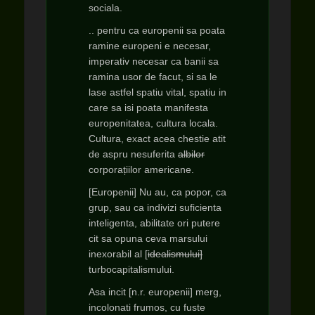
sociala.
.. pentru ca europenii sa poata
ramine europeni e necesar,
imperativ necesar ca banii sa
ramina usor de facut, si sa le
lase astfel spatiu vital, spatiu in
care sa isi poata manifesta
europenitatea, cultura locala.
Cultura, exact acea chestie atit
de aspru nesuferita
albilor
corporațiilor americane.
[Europenii]
Nu au, ca popor, ca
grup, sau ca indivizi suficienta
inteligenta, abilitate ori putere
cit sa opuna ceva marsului
inexorabil al [
idealismului]
turbocapitalismului
.
Asa incit [n.r. europenii] merg,
incolonati frumos, cu fuste