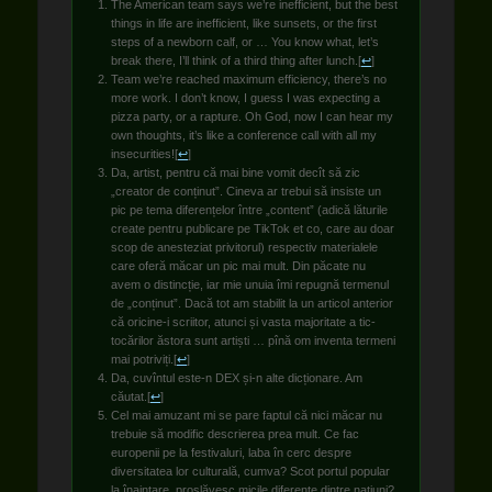
The American team says we’re inefficient, but the best
things in life are inefficient, like sunsets, or the first
steps of a newborn calf, or … You know what, let’s
break there, I’ll think of a third thing after lunch.
[
↩
]
Team we’re reached maximum efficiency, there’s no
more work. I don’t know, I guess I was expecting a
pizza party, or a rapture. Oh God, now I can hear my
own thoughts, it’s like a conference call with all my
insecurities!
[
↩
]
Da, artist, pentru că mai bine vomit decît să zic
„creator de conținut”. Cineva ar trebui să insiste un
pic pe tema diferențelor între „content” (adică lăturile
create pentru publicare pe TikTok et co, care au doar
scop de anesteziat privitorul) respectiv materialele
care oferă măcar un pic mai mult. Din păcate nu
avem o distincție, iar mie unuia îmi repugnă termenul
de „conținut”. Dacă tot am stabilit la un articol anterior
că oricine-i scriitor, atunci și vasta majoritate a tic-
tocărilor ăstora sunt artiști … pînă om inventa termeni
mai potriviți.
[
↩
]
Da, cuvîntul este-n DEX și-n alte dicționare. Am
căutat.
[
↩
]
Cel mai amuzant mi se pare faptul că nici măcar nu
trebuie să modific descrierea prea mult. Ce fac
europenii pe la festivaluri, laba în cerc despre
diversitatea lor culturală, cumva? Scot portul popular
la înaintare, proslăvesc micile diferențe dintre națiuni?