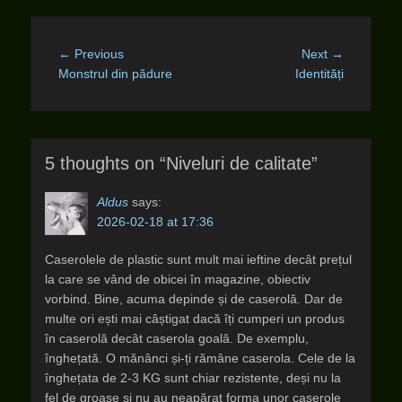
Post
Previous
Next
← Previous
Next →
navigation
post:
post:
Monstrul din pădure
Identități
5 thoughts on “Niveluri de calitate”
Aldus
says:
2026-02-18 at 17:36
Caserolele de plastic sunt mult mai ieftine decât prețul
la care se vând de obicei în magazine, obiectiv
vorbind. Bine, acuma depinde și de caserolă. Dar de
multe ori ești mai câștigat dacă îți cumperi un produs
în caserolă decât caserola goală. De exemplu,
înghețată. O mănânci și-ți rămâne caserola. Cele de la
înghețata de 2-3 KG sunt chiar rezistente, deși nu la
fel de groase și nu au neapărat forma unor caserole