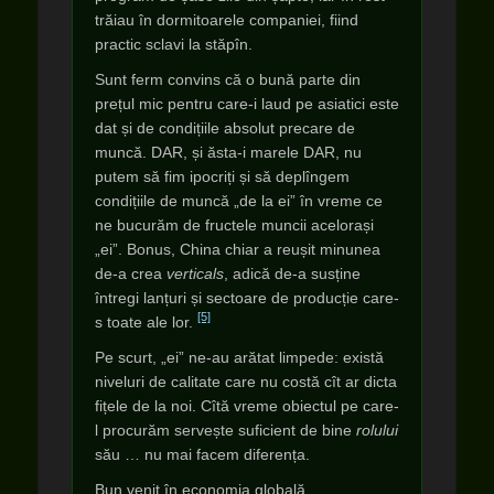
trăiau în dormitoarele companiei, fiind
practic sclavi la stăpîn.
Sunt ferm convins că o bună parte din
prețul mic pentru care-i laud pe asiatici este
dat și de condițiile absolut precare de
muncă. DAR, și ăsta-i marele DAR, nu
putem să fim ipocriți și să deplîngem
condițiile de muncă „de la ei” în vreme ce
ne bucurăm de fructele muncii acelorași
„ei”. Bonus, China chiar a reușit minunea
de-a crea
verticals
, adică de-a susține
întregi lanțuri și sectoare de producție care-
[5]
s toate ale lor.
Pe scurt, „ei” ne-au arătat limpede: există
niveluri de calitate care nu costă cît ar dicta
fițele de la noi. Cîtă vreme obiectul pe care-
l procurăm servește suficient de bine
rolului
său … nu mai facem diferența.
Bun venit în economia globală.