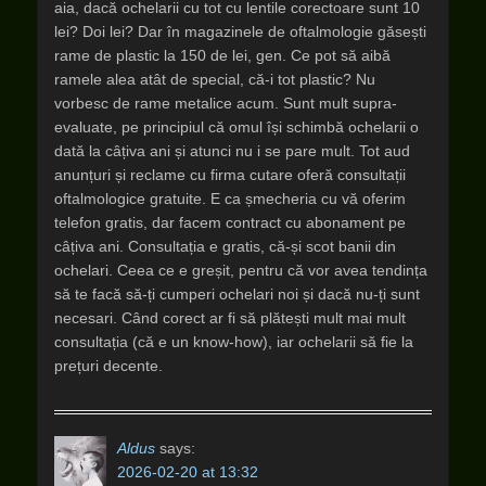
aia, dacă ochelarii cu tot cu lentile corectoare sunt 10
lei? Doi lei? Dar în magazinele de oftalmologie găsești
rame de plastic la 150 de lei, gen. Ce pot să aibă
ramele alea atât de special, că-i tot plastic? Nu
vorbesc de rame metalice acum. Sunt mult supra-
evaluate, pe principiul că omul își schimbă ochelarii o
dată la câțiva ani și atunci nu i se pare mult. Tot aud
anunțuri și reclame cu firma cutare oferă consultații
oftalmologice gratuite. E ca șmecheria cu vă oferim
telefon gratis, dar facem contract cu abonament pe
câțiva ani. Consultația e gratis, că-și scot banii din
ochelari. Ceea ce e greșit, pentru că vor avea tendința
să te facă să-ți cumperi ochelari noi și dacă nu-ți sunt
necesari. Când corect ar fi să plătești mult mai mult
consultația (că e un know-how), iar ochelarii să fie la
prețuri decente.
Aldus
says:
2026-02-20 at 13:32