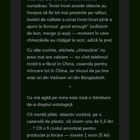
cumpărau. Încet-încet aceste obiecte au
început să fie tot mai prezente pe rafturi,
nivelul de calitate a urcat încet-încet pînă a
ajuns la fiorosul „good enough” (suficient
de bun, merge și-așa) — moment în care
chinezăriile au cîștigat la scor, adică la preț.
Cu alte cuvinte, eticheta „chinezărie” nu
prea mai are valoare — nu cînd telefonul
mobil ți-e făcut în China, caserola pentru
mîncare tot în China, iar tricoul de pe tine
este ori din Vietnam ori din Bangladesh.
*
Ce mă agită pe mine este însă o întrebare
de-a dreptul ontologică.
Cît merită plătit, obiectiv vorbind, pe o
caserolă de plastic, să zicem una de 0,5 litri
… ? Cît o fi costul amortizat pentru
producție
și livrare
— maxim 1 euro (5 lei)