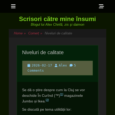
Menu
Sho
Head
Scrisori către mine însumi
Side
Blogul lui Alex Chirilă, zis şi daimon
Cont
Home
»
Comerț
»
Niveluri de calitate
Niveluri de calitate
Posted
Author
2026-02-17
Alex
5
on
Comments
Se dă o știre despre cum la Cluj se vor
[1]
deschide În Curînd (™)
magazinele
[2]
Jumbo și Ikea.
Se discută pe tema utilității lor: