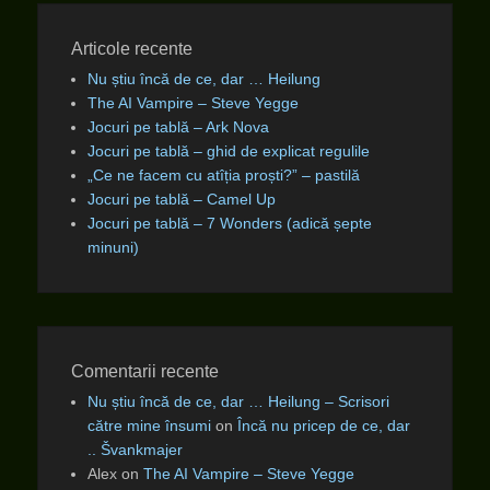
Articole recente
Nu știu încă de ce, dar … Heilung
The AI Vampire – Steve Yegge
Jocuri pe tablă – Ark Nova
Jocuri pe tablă – ghid de explicat regulile
„Ce ne facem cu atîția proști?” – pastilă
Jocuri pe tablă – Camel Up
Jocuri pe tablă – 7 Wonders (adică șepte
minuni)
Comentarii recente
Nu știu încă de ce, dar … Heilung – Scrisori
către mine însumi
on
Încă nu pricep de ce, dar
.. Švankmajer
Alex
on
The AI Vampire – Steve Yegge