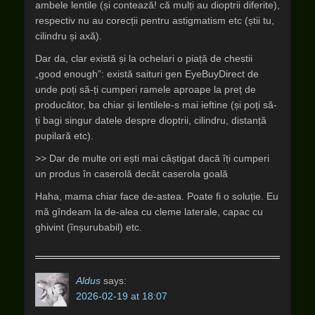
ambele lentile (și contează! că mulți au dioptrii diferite),
respectiv nu au corecții pentru astigmatism etc (știi tu,
cilindru și axă).
Dar da, clar există și la ochelari o piață de chestii
„good enough”: există saituri gen EyeBuyDirect de
unde poți să-ți cumperi ramele aproape la preț de
producător, ba chiar și lentilele-s mai ieftine (și poți să-
ți bagi singur datele despre dioptrii, cilindru, distanță
pupilară etc).
>> Dar de multe ori ești mai câștigat dacă îți cumperi
un produs în caserolă decât caserola goală
Haha, mama chiar face de-astea. Poate fi o soluție. Eu
mă gîndeam la de-alea cu cleme laterale, capac cu
ghivint (înșurubabil) etc.
Aldus
says:
2026-02-19 at 18:07