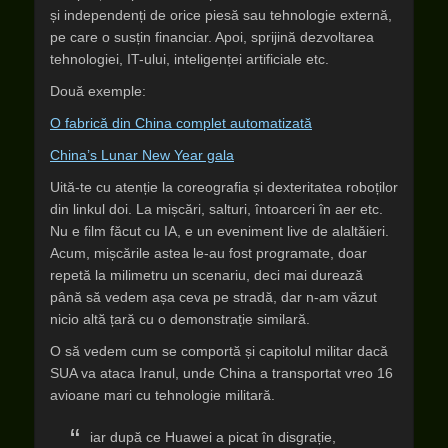
și independenți de orice piesă sau tehnologie externă,
pe care o susțin financiar. Apoi, sprijină dezvoltarea
tehnologiei, IT-ului, inteligenței artificiale etc.
Două exemple:
O fabrică din China complet automatizată
China’s Lunar New Year gala
Uită-te cu atenție la coreografia și dexteritatea roboților
din linkul doi. La mișcări, salturi, întoarceri în aer etc.
Nu e film făcut cu IA, e un eveniment live de alaltăieri.
Acum, mișcările astea le-au fost programate, doar
repetă la milimetru un scenariu, deci mai durează
până să vedem așa ceva pe stradă, dar n-am văzut
nicio altă țară cu o demonstrație similară.
O să vedem cum se comportă și capitolul militar dacă
SUA va ataca Iranul, unde China a transportat vreo 16
avioane mari cu tehnologie militară.
iar după ce Huawei a picat în disgrație,