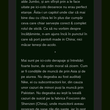
alde Jumbo, și am sfîrșit prin a le face
uitate pe ici-colo deoarece nu erau perfect
etanșe. Ăsta-i un capitol unde clar că mai
bine dau cu cîțiva lei în plus dar cumpăr
ceva care chiar servește corect & complet
rolul de sticlă. Ca să nu vorbim despre
încălțăminte, n-am ajuns încă în punctul în
care să port pantofi made in China; nici
măcar teneși de-acolo.
*
Mai sunt pe ici-colo derapaje și întrebări
foarte bune, de ordin moral să zicem. Cum
ar fi condițiile de muncă de prin Asia și de
pe aiurea. Nu degeaba au fost auditați
Nike, ei cu subcontractorii lor, din cauza
unor cazuri de minori puși la muncă prin
Pakistan. Nu degeaba au ieșit la iveală
cazuri de suicid pe la fabrica Foxconn din
Shenzen (China), unde muncitorii aveau
program de șase zile din șapte, iar în rest