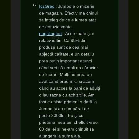
IcsGrec
: Jumbo e o mizerie
de magazin. Efectiv ma chinui
sa inteleg de ce e lumea atat
de entuziasmata.
pugslington
: Ai de toate și e
relativ ieftin. Că 98% din
produse sunt de cea mai
abjectă calitate, e un detaliu
prea puțin important atunci
când vrei să umpli un cărucior
de lucruri. Mulți nu prea au
avut când erau mici și acum
când au acces la bani de adulți
o iau razna cu achizițiile. Am
fost cu niște prieteni o dată la
Jumbo și au cumpărat de
peste 2000lei. Eu și cu
prietena mea am cheltuit vreo
60 de lei și ne-am chinuit sa
ajungem la suma aia.