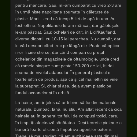
pentru mâncare. Sau, mi-am cumpărat cu vreo 2-3 ani
în urmă niște napolitane spumate în găletușe de
plastic. Mari – cred că încap 5 litri de apă în una. Au
fost ieftine. Napolitanele le-am mâncat, dar găletușele
le-am păstrat. Sau: ochelari de citit, în Lidl/Kaufland,
diverse dioptrii, cu 10-15 lei perechea. Nu cumpăr, dar
le văd deseori când trec pe lângă ele. Poate că optica
n-or fi cine știe ce, dar când compari cu prețul
ochelarilor din magazinele de oftalmologie, unde cred
că ramele singure sunt peste 150-200 de lei, îți dai
seama de nivelul adaosului. În general plasticul e
foarte ieftin de produs, așa că și cel mai ieftin se vine
la suprapreț. Și, chiar și așa, deja avem plastic pe
fundul oceanelor și în orbită.
La haine, am înțeles că ar fi bine să fie din materiale
naturale. Bumbac, lână, nu știu. Am aflat recent că cică
hainele au în general tot felul de compuși toxici, care,
în timp, îți afectează sănătatea. Deși teoretic pielea e o
barieră foarte eficientă împotriva agenților externi.
Trebe’ să mai studiez, că am auzit ideea asta din mai