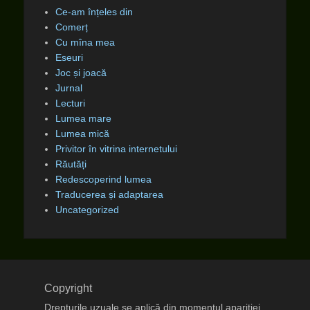
Ce-am înțeles din
Comerț
Cu mîna mea
Eseuri
Joc și joacă
Jurnal
Lecturi
Lumea mare
Lumea mică
Privitor în vitrina internetului
Răutăți
Redescoperind lumea
Traducerea și adaptarea
Uncategorized
Copyright
Drepturile uzuale se aplică din momentul apariţiei