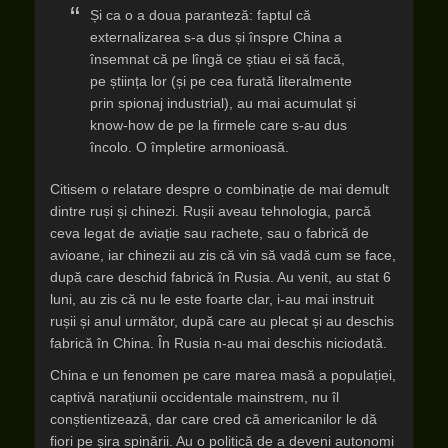
Și ca o a doua paranteză: faptul că
externalizarea s-a dus și înspre China a
însemnat că pe lîngă ce știau ei să facă,
pe știința lor (și pe cea furată literalmente
prin spionaj industrial), au mai acumulat și
know-how de pe la firmele care s-au dus
încolo. O împletire armonioasă.
Citisem o relatare despre o combinație de mai demult
dintre ruși și chinezi. Rușii aveau tehnologia, parcă
ceva legat de aviație sau rachete, sau o fabrică de
avioane, iar chinezii au zis că vin să vadă cum se face,
după care deschid fabrică în Rusia. Au venit, au stat 6
luni, au zis că nu le este foarte clar, i-au mai instruit
rușii și anul următor, după care au plecat și au deschis
fabrică în China. În Rusia n-au mai deschis niciodată.
China e un fenomen pe care marea masă a populației,
captivă narațiunii occidentale mainstrem, nu îl
conștientizează, dar care cred că americanilor le dă
fiori pe șira spinării. Au o politică de a deveni autonomi