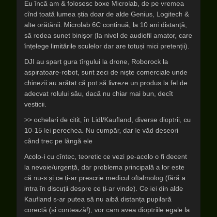
Eu încă am & folosesc boxe Microlab, de pe vremea
cînd toată lumea știa doar de alde Genius, Logitech &
alte orătănii. Microlab 6C continuă, la 10 ani distanță,
să redea sunet binișor (la nivel de audiofil amator, care
înțelege limitările sculelor dar are totuși mici pretenții).
DJI au spart gura tîrgului la drone, Roborock la
aspiratoare-robot, sunt zeci de niște comerciale unde
chinezii au arătat că pot să livreze un produs la fel de
adecvat rolului său, dacă nu chiar mai bun, decît
vesticii.
>> ochelari de citit, în Lidl/Kaufland, diverse dioptrii, cu
10-15 lei perechea. Nu cumpăr, dar le văd deseori
când trec pe lângă ele
Acolo-i cu cîntec, teoretic ce vezi pe-acolo o fi decent
la nevoie/urgență, dar problema principală a lor este
că nu-s și ce ți-ar prescrie medicul oftalmolog (fără a
intra în discuții despre ce ți-ar vinde). Ce iei din alde
Kaufland s-ar putea să nu aibă distanța pupilară
corectă (și contează!), vor cam avea dioptriile egale la