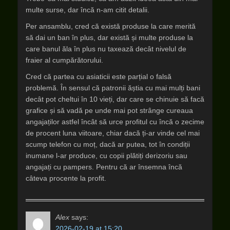
multe surse, dar încă n-am citit detalii.
Per ansamblu, cred că există produse la care merită
să dai un ban în plus, dar există și multe produse la
care banul ăla în plus nu taxează decât nivelul de
fraier al cumpărătorului.
Cred că partea cu asiaticii este parțial o falsă
problemă. În sensul că patronii ăștia cu mai mulți bani
decât pot cheltui în 10 vieți, dar care se chinuie să facă
grafice și să vadă pe unde mai pot strânge cureaua
angajaților astfel încât să urce profitul cu încă o zecime
de procent luna viitoare, chiar dacă ți-ar vinde cel mai
scump telefon cu moț, dacă ar putea, tot în condiții
inumane l-ar produce, cu copii plătiți derizoriu sau
angajați cu pampers. Pentru că ar însemna încă
câteva procente la profit.
Alex
says:
2026-02-19 at 15:20