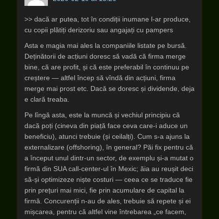
>> dacă ar putea, tot în condiții inumane l-ar produce,
cu copii plătiți derizoriu sau angajați cu pampers
Asta e magia mai ales la companiile listate pe bursă.
Deținătorii de acțiuni doresc să vadă că firma merge
bine, că are profit, și că este preferabil în continuu pe
creștere — altfel încep să vîndă din acțiuni, firma
merge mai prost etc. Dacă se doresc și dividende, deja
e clară treaba.
Pe lîngă asta, este la muncă și vechiul principiu că
dacă poți (cineva din piață face ceva care-i aduce un
beneficiu), atunci trebuie (și ceilalți). Cum s-a ajuns la
externalizare (offshoring), în general? Păi fix pentru că
a început unul dintr-un sector, de exemplu și-a mutat o
firmă din SUA call-center-ul în Mexic; ăia au reușit deci
să-și optimizeze niște costuri — ceea ce se traduce fie
prin prețuri mai mici, fie prin acumulare de capital la
firmă. Concurenții n-au de ales, trebuie să repete și ei
mișcarea, pentru că altfel vine întrebarea „ce facem,