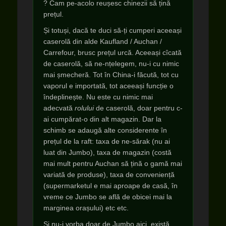
? Cam pe-acolo reușesc chinezii să țină
prețul.
Și totuși, dacă te duci să-ți cumperi aceeași
caserolă din alde Kaufland / Auchan /
Carrefour, brusc prețul urcă. Aceeași cîcată
de caserolă, să ne-nțelegem, nu-i cu nimic
mai șmecheră. Tot în China-i făcută, tot cu
vaporul e importată, tot aceeași funcție o
îndeplinește. Nu este cu nimic mai
adecvată
rolului
de caserolă, doar pentru c-
ai cumpărat-o din alt magazin. Dar la
schimb se adaugă alte considerente în
prețul de la raft: taxa de ne-sărak (nu ai
luat din Jumbo), taxa de magazin (costă
mai mult pentru Auchan să țină o gamă mai
variată de produse), taxa de conveniență
(supermarketul e mai aproape de casă, în
vreme ce Jumbo se află de obicei mai la
marginea orașului) etc etc.
Și nu-i vorba doar de Jumbo aici, există