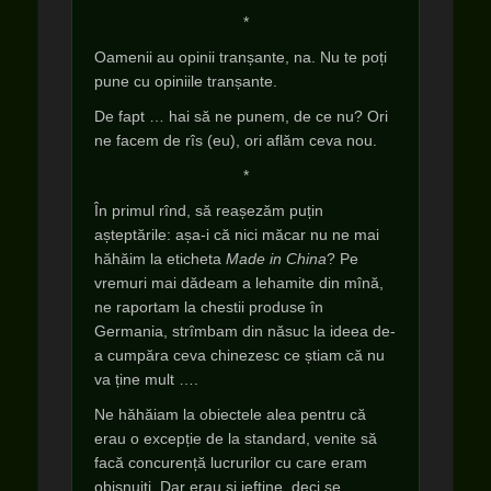
*
Oamenii au opinii tranșante, na. Nu te poți
pune cu opiniile tranșante.
De fapt … hai să ne punem, de ce nu? Ori
ne facem de rîs (eu), ori aflăm ceva nou.
*
În primul rînd, să reașezăm puțin
așteptările: așa-i că nici măcar nu ne mai
hăhăim la eticheta
Made in China
? Pe
vremuri mai dădeam a lehamite din mînă,
ne raportam la chestii produse în
Germania, strîmbam din năsuc la ideea de-
a cumpăra ceva chinezesc ce știam că nu
va ține mult ….
Ne hăhăiam la obiectele alea pentru că
erau o excepție de la standard, venite să
facă concurență lucrurilor cu care eram
obișnuiți. Dar erau și ieftine, deci se