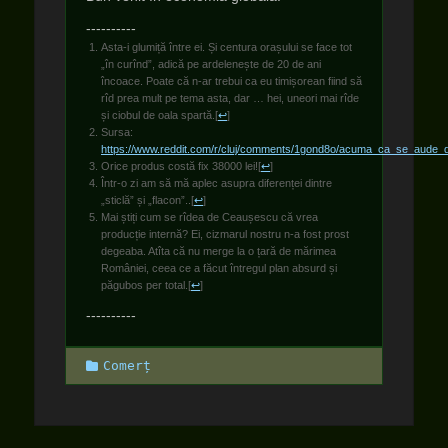
----------
Asta-i glumiță între ei. Și centura orașului se face tot
„în curînd”, adică pe ardelenește de 20 de ani
încoace. Poate că n-ar trebui ca eu timișorean fiind să
rîd prea mult pe tema asta, dar … hei, uneori mai rîde
și ciobul de oala spartă.
[
↩
]
Sursa:
https://www.reddit.com/r/cluj/comments/1gond8o/acuma_ca_se_aude_d
Orice produs costă fix 38000 lei!
[
↩
]
Într-o zi am să mă aplec asupra diferenței dintre
„sticlă” și „flacon”..
[
↩
]
Mai știți cum se rîdea de Ceaușescu că vrea
producție internă? Ei, cizmarul nostru n-a fost prost
degeaba. Atîta că nu merge la o țară de mărimea
României, ceea ce a făcut întregul plan absurd și
păgubos per total.
[
↩
]
----------
Categories
Comerț