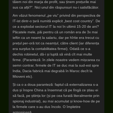
tăiem noi din marja de profit, sau ținem prețurile mai
sus ca alții?”. Nici unul din răspunsuri nu-i satisfăcător.
Am văzut fenomenul „pe viu” privind din perspectiva de
IT-ist dintr-o țară numită explicit „best cost country”. De
ce a explodat sectorul IT la noi în ultimii 15-20 de ani?
Păcatele mele, păi pentru că un român era de 3x mai
ieftin ca un neamț la salariu, dar pe hîrtie era trecut cu
prețul per-oră tot ca neamțul, către client (iar diferența
era surplus la contabilitatea firmei). Odată ce s-a
dechis robinetul, dă-i și luptă să vină cît mai multe
firme. (Paranteză: în zilele noastre vedem mișcarea cu
semn contrar, firmele de IT se duc mai la sud-est spre
India, Dacia fabrică mai degrabă în Maroc decît la
Mioveni etc).
Și ca o a doua paranteză: faptul că externalizarea s-a
dus și înspre China a însemnat că pe lîngă ce știau ei
să facă, pe știința lor (și pe cea furată literalmente prin
spionaj industrial), au mai acumulat și know-how de pe
la firmele care s-au dus încolo. O împletire
armonioasă.