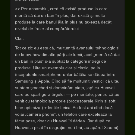
>> Per ansamblu, cred că există produse la care
merită să dai un ban în plus, dar există și multe
produse la care banul ăla în plus nu taxează decât
nivelul de fraier al cumpărătorului.
Clar.
Tot ce zic eu este că, mulțumită avansului tehnologic și
de know-how din alte părți ale lumii, acel „merită să dai
un ban în plus” s-a subțiat la categorii întregi de
produse. Uite un exemplu clar și clasic, pe la
începuturile smartphone-urilor bătălia se dădea între
Samsung și Apple. Cînd să fie mulțumiți vesticii că uite,
suntem șmecheri și domninăm piața, jap! cu Huawei
care au spart gura tîrgului — pe meritate, pentru că au
venit cu tehnologia proprie (procesoarele Kirin și soft
bine optimizat) + lentile Leica. Au fost ani cînd dacă
voiai „camera phone”, un telefon care excelează la
făcut poze, doar cu Huawei îți dădea. (iar după ce
Huawei a picat în disgrație, nu-i bai, au apărut Xiaomi)