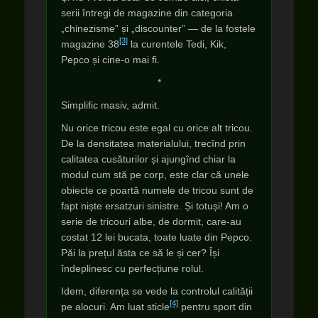
serii întregi de magazine din categoria
„chinezisme” și „discounter” — de la fostele
[3]
magazine 38
la curentele Tedi, Kik,
Pepco și cine-o mai fi.
*
Simplific masiv, admit.
Nu orice tricou este egal cu orice alt tricou.
De la densitatea materialului, trecînd prin
calitatea cusăturilor și ajungînd chiar la
modul cum stă pe corp, este clar că unele
obiecte ce poartă numele de tricou sunt de
fapt niște ersatzuri sinistre. Și totuși! Am o
serie de tricouri albe, de dormit, care-au
costat 12 lei bucata, toate luate din Pepco.
Păi la prețul ăsta ce să le și cer? Își
îndeplinesc cu perfecțiune rolul.
Idem, diferența se vede la controlul calității
[4]
pe alocuri. Am luat sticle
pentru sport din