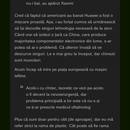
nu-i bai, au apărut Xiaomi
Cred că faptul că americanii au banat Huawei a fost o
mișcare proastă. Așa, i-au forțat cumva să urmărească
să își dezvolte singuri tehnologia necesară de la zero.
Când vrei să izolezi o țară ca China, care produce
majoritatea componentelor electronice din lume, s-ar
putea să ai o problemă. Că ulterior învață să se
descurce singuri. Le e mai greu la început, dar chinezii
sunt muncitori.
Acum încep să intre pe piața europeană cu mașini
ieftine.
Acolo-i cu cîntec, teoretic ce vezi pe-acolo
o fi decent la nevoie/urgență, dar
problema principală a lor este că nu-s și
ce ți-ar prescrie medicul oftalmolog
Plus că sunt doar pentru citit (de aproape), dar eu mă
refer strict la rama de plastic. Cât poate să fie rama