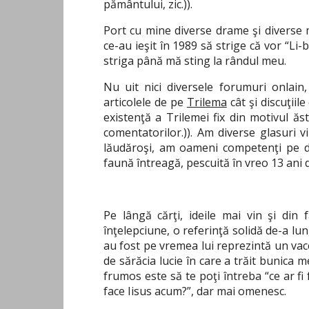
pământului, zic.)).
Port cu mine diverse drame şi diverse m
ce-au ieşit în 1989 să strige că vor “Li-be
striga până mă sting la rândul meu.
Nu uit nici diversele forumuri onlain
articolele de pe
Trilema
cât şi discuţiil
existenţă a Trilemei fix din motivul ăst
comentatorilor.)). Am diverse glasuri vi
lăudăroşi, am oameni competenţi pe div
faună întreagă, pescuită în vreo 13 ani
Pe lângă cărţi, ideile mai vin şi din 
înţelepciune, o referinţă solidă de-a lun
au fost pe vremea lui reprezintă un vacc
de sărăcia lucie în care a trăit bunica me
frumos este să te poţi întreba “ce ar fi 
face Iisus acum?”, dar mai omenesc.