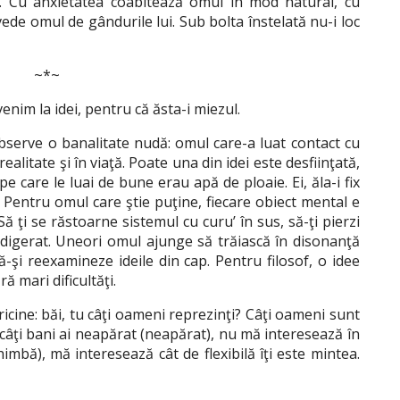
 el. Cu anxietatea coabitează omul în mod natural, cu
 vede omul de gândurile lui. Sub bolta înstelată nu-i loc
~*~
enim la idei, pentru că ăsta-i miezul.
observe o banalitate nudă: omul care-a luat contact cu
realitate şi în viaţă. Poate una din idei este desfiinţată,
pe care le luai de bune erau apă de ploaie. Ei, ăla-i fix
? Pentru omul care ştie puţine, fiecare obiect mental e
ă ţi se răstoarne sistemul cu curu’ în sus, să-ţi pierzi
 digerat. Uneori omul ajunge să trăiască în disonanţă
-şi reexamineze ideile din cap. Pentru filosof, o idee
ă mari dificultăţi.
ricine: băi, tu câţi oameni reprezinţi? Câţi oameni sunt
 câţi bani ai neapărat (neapărat), nu mă interesează în
himbă), mă interesează cât de flexibilă îţi este mintea.