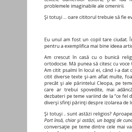
problemele imaginabile ale omenirii.
Şi totuşi … oare cititorul trebuie să fie
Eu unul am fost un copil tare ciudat. Î
pentru a exemplifica mai bine ideea artic
Am crescut în casă cu o bunică relig
ortodocse. Mă punea să citesc cu voce t
Am citit psalmi în locul ei, când i-a da
citit diverse texte şi-am aflat multe, f
precât şi ale părintelui Cleopa, pe tem
care ar trebui spovedite, mai adâncă
dezbateri pe teme variind de la “ce fel 
diverşi sfinţi părinţi despre izolarea de
Şi totuşi .. sunt astăzi religios? Aproa
Port însă, chiar şi astăzi, un bagaj de cuno
conversaţie pe teme dintre cele mai va