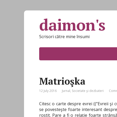
daimon's
Scrisori către mine însumi
Matrioşka
12 July 2016
Jurnal
,
Societate şi dezbateri
Comm
Citesc o carte despre evrei ((“Evreii şi 
se povesteşte foarte interesant despre r
rostit. Pare a fi o relaţie foarte strân