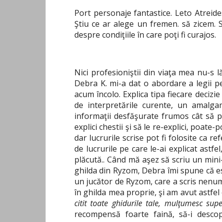
Port personaje fantastice. Leto Atreides,
Ştiu ce ar alege un fremen. să zicem. 
despre condiţiile în care poţi fi curajos.
Nici profesioniştii din viaţa mea nu-s l
Debra K. mi-a dat o abordare a legii 
acum încolo. Explica tipa fiecare decizie 
de interpretările curente, un amalga
informaţii desfăşurate frumos cât să p
explici chestii şi să le re-explici, poat
dar lucrurile scrise pot fi folosite ca re
de lucrurile pe care le-ai explicat astfel
plăcută.. Când mă aşez să scriu un min
ghilda din Ryzom, Debra îmi spune că es
un jucător de Ryzom, care a scris nenumă
în ghilda mea proprie, şi am avut astfel
citit toate ghidurile tale, mulţumesc s
recompensă foarte faină, să-i descop