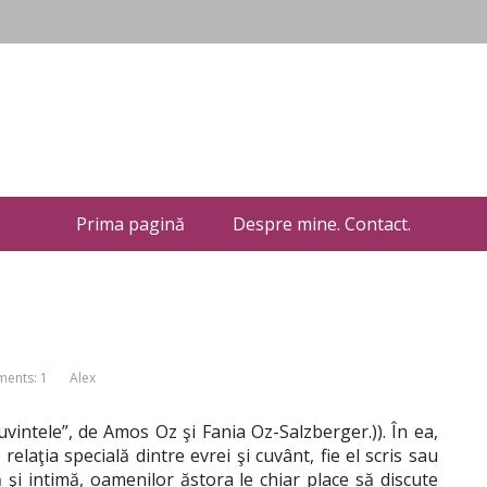
Prima pagină
Despre mine. Contact.
ents: 1
Alex
cuvintele”, de Amos Oz şi Fania Oz-Salzberger.)). În ea,
elaţia specială dintre evrei şi cuvânt, fie el scris sau
să şi intimă, oamenilor ăstora le chiar place să discute