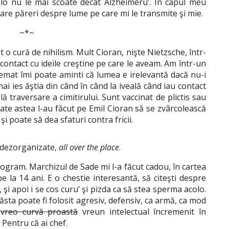
olo nu le mai scoate decât Alzheimeru’. În capul meu
 are păreri despre lume pe care mi le transmite şi mie.
~*~
 o cură de nihilism. Mult Cioran, nişte Nietzsche, într-
 contact cu ideile creştine pe care le aveam. Am într-un
emat îmi poate aminti că lumea e irelevantă dacă nu-i
ai ies ăştia din când în când la iveală când iau contact
plă traversare a cimitirului. Sunt vaccinat de plictis sau
oate astea l-au făcut pe Emil Cioran să se zvârcolească
i poate să dea sfaturi contra fricii.
e dezorganizate,
all over the place
.
ogram. Marchizul de Sade mi l-a făcut cadou, în cartea
pe la 14 ani. E o chestie interesantă, să citeşti despre
 şi apoi i se cos curu’ şi pizda ca să stea sperma acolo.
 ăsta poate fi folosit agresiv, defensiv, ca armă, ca mod
i
vreo curvă proastă
vreun intelectual încremenit în
. Pentru că ai chef.