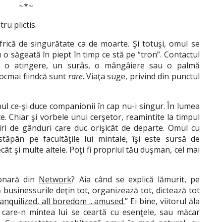
~*~
ru plictis.
 frică de singurătate ca de moarte. Şi totuşi, omul se
 o săgeată în piept în timp ce stă pe “tron”. Contactul
t, o atingere, un surâs, o mângâiere sau o palmă
tocmai fiindcă sunt
rare
. Viaţa suge, privind din punctul
mul ce-şi duce companionii în cap nu-i singur. În lumea
şte. Chiar şi vorbele unui cerşetor, reamintite la timpul
uiri de gânduri care duc orişicât de departe. Omul cu
stăpân pe facultăţile lui mintale, îşi este sursă de
t şi multe altele. Poţi fi propriul tău duşman, cel mai
ionară din
Network
? Aia când se explică lămurit, pe
ă businessurile deţin tot, organizează tot, dictează tot
tranquilized, all boredom .. amused.
” Ei bine, viitorul ăla
 care-n mintea lui se ceartă cu esenţele, sau măcar