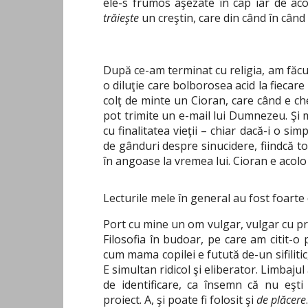
ele-s frumos aşezate în cap iar de ac
trăieşte
un creştin, care din când în când
După ce-am terminat cu religia, am făcut
o diluţie care bolborosea acid la fiecare
colţ de minte un Cioran, care când e ch
pot trimite un e-mail lui Dumnezeu. Şi m
cu finalitatea vieţii – chiar dacă-i o sim
de gânduri despre sinucidere, fiindcă t
în angoase la vremea lui. Cioran e acolo ş
Lecturile mele în general au fost foart
Port cu mine un om vulgar, vulgar cu pr
Filosofia în budoar, pe care am citit-o 
cum mama copilei e futută de-un sifilitic,
E simultan ridicol şi eliberator. Limbajul
de identificare, ca însemn că nu eşt
proiect. A, şi poate fi folosit şi
de plăcere