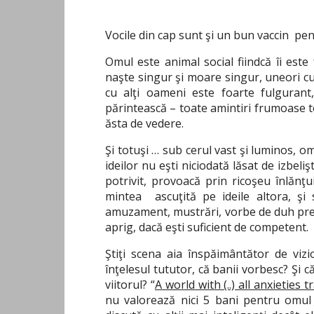
Vocile din cap sunt şi un bun vaccin pent
Omul este animal social fiindcă îi este
naşte singur şi moare singur, uneori cu
cu alţi oameni este foarte fulguran
părintească – toate amintiri frumoase 
ăsta de vedere.
Şi totuşi … sub cerul vast şi luminos, o
ideilor nu eşti niciodată lăsat de izbeli
potrivit, provoacă prin ricoşeu înlănţ
mintea ascuţită pe ideile altora, şi 
amuzament, mustrări, vorbe de duh precâ
aprig, dacă eşti suficient de competent.
Ştiţi scena aia înspăimântător de viz
înţelesul tututor, că banii vorbesc? Şi c
viitorul? “
A world with (..) all anxieties 
nu valorează nici 5 bani pentru omul