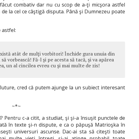
u făcut combativ dar nu cu scop de a-ţi micşora astfel
u de la cel ce câştigă disputa. Până şi Dumnezeu poate
 astfel:
xistă atât de mulţi vorbitori! Închide gura unuia din
a să vorbească! Fă-l şi pe acesta să tacă, şi va apărea
ea, un al cincilea evreu cu şi mai multe de zis!
fluture, cred că putem ajunge la un subiect interesant
~*~
 Pentru c-a citit, a studiat, şi şi-a însuşit punctele de
ată în texte şi-n dispute, e ca o păpuşă Matrioşka în
ăseşti universuri ascunse. Dac-ai sta să citeşti toate
ai multe vieţi întregi, şi-ai atinge probabil toate