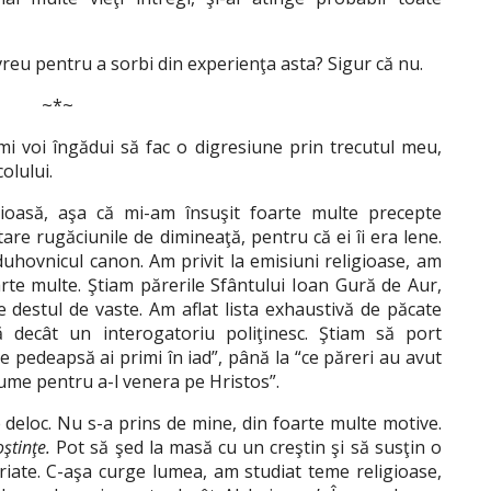
 evreu pentru a sorbi din experienţa asta? Sigur că nu.
~*~
mi voi îngădui să fac o digresiune prin trecutul meu,
olului.
ioasă, aşa că mi-am însuşit foarte multe precepte
are rugăciunile de dimineaţă, pentru că ei îi era lene.
t duhovnicul canon. Am privit la emisiuni religioase, am
oarte multe. Ştiam părerile Sfântului Ioan Gură de Aur,
e destul de vaste. Am aflat lista exhaustivă de păcate
 decât un interogatoriu poliţinesc. Ştiam să port
de pedeapsă ai primi în iad”, până la “ce păreri au avut
 lume pentru a-l venera pe Hristos”.
pe deloc. Nu s-a prins de mine, din foarte multe motive.
ştinţe.
Pot să şed la masă cu un creştin şi să susţin o
riate. C-aşa curge lumea, am studiat teme religioase,